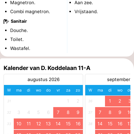
Magnetron.
Aan zee.
Combi magnetron.
Vrijstaand.
Sanitair
Douche.
Toilet.
Wastafel.
Kalender van D. Koddelaan 11-A
augustus 2026
september 
W
ma
di
wo
do
vr
za
zo
W
ma
di
wo
do
1
2
1
2
3
31
36
3
4
5
6
7
8
9
7
8
9
10
32
37
10
11
12
13
14
15
16
14
15
16
17
33
38