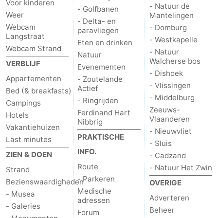
Voor kinderen
- Natuur de
- Golfbanen
Weer
Mantelingen
- Delta- en
Webcam
- Domburg
paravliegen
Langstraat
- Westkapelle
Eten en drinken
Webcam Strand
- Natuur
Natuur
Walcherse bos
VERBLIJF
Evenementen
- Dishoek
Appartementen
- Zoutelande
- Vlissingen
Actief
Bed (& breakfasts)
- Middelburg
- Ringrijden
Campings
Zeeuws-
Ferdinand Hart
Hotels
Vlaanderen
Nibbrig
Vakantiehuizen
- Nieuwvliet
PRAKTISCHE
Last minutes
- Sluis
INFO.
ZIEN & DOEN
- Cadzand
Route
- Natuur Het Zwin
Strand
- Parkeren
Bezienswaardigheden
OVERIGE
Medische
- Musea
Adverteren
adressen
- Galeries
Beheer
Forum