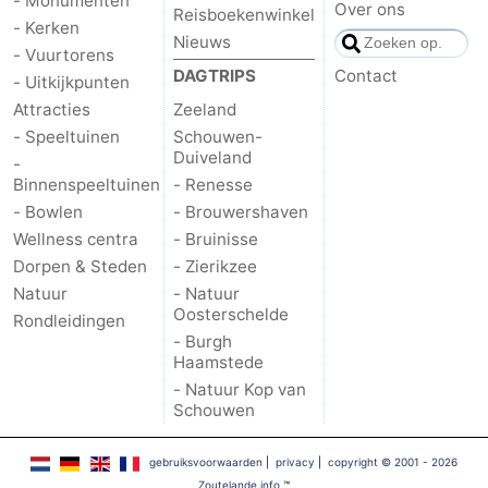
- Monumenten
Over ons
Reisboekenwinkel
- Kerken
Nieuws
- Vuurtorens
DAGTRIPS
Contact
- Uitkijkpunten
Attracties
Zeeland
- Speeltuinen
Schouwen-
Duiveland
-
Binnenspeeltuinen
- Renesse
- Bowlen
- Brouwershaven
Wellness centra
- Bruinisse
Dorpen & Steden
- Zierikzee
Natuur
- Natuur
Oosterschelde
Rondleidingen
- Burgh
Haamstede
- Natuur Kop van
Schouwen
gebruiksvoorwaarden
|
privacy
|
copyright © 2001 - 2026
Zoutelande.info
™