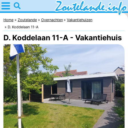
Home
Zoutelande
Home
Zoutelande
Overnachten
Vakantiehuizen
D. Koddelaan 11-A
Tips
D. Koddelaan 11-A - Vakantiehuis
Voor
kinderen
Webcam
Webcam
Langstraat
Webcam
Strand
Overnachten
Appartementen
Bed