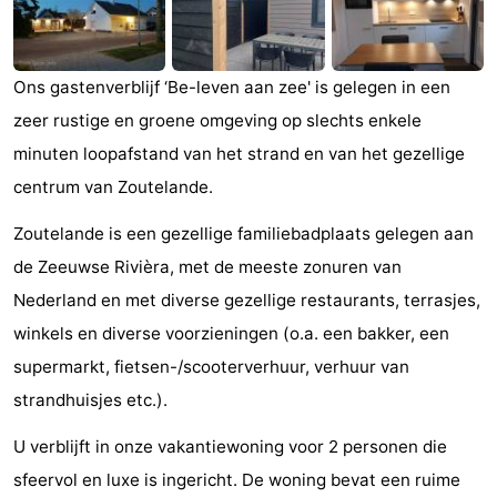
Monumenten
-
Kerken
-
Ons gastenverblijf ‘Be-leven aan zee' is gelegen in een
zeer rustige en groene omgeving op slechts enkele
Vuurtorens
-
minuten loopafstand van het strand en van het gezellige
Uitkijkpunten
Attracties
centrum van Zoutelande.
-
Zoutelande is een gezellige familiebadplaats gelegen aan
de Zeeuwse Rivièra, met de meeste zonuren van
Speeltuinen
-
Nederland en met diverse gezellige restaurants, terrasjes,
Binnenspeeltuinen
-
winkels en diverse voorzieningen (o.a. een bakker, een
supermarkt, fietsen-/scooterverhuur, verhuur van
Bowlen
Wellness
strandhuisjes etc.).
centra
Dorpen
U verblijft in onze vakantiewoning voor 2 personen die
&
Natuur
sfeervol en luxe is ingericht. De woning bevat een ruime