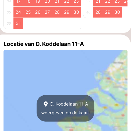
17
18
19
20
21
22
23
21
22
23
24
34
39
24
25
26
27
28
29
30
28
29
30
35
40
31
36
Locatie van D. Koddelaan 11-A
D. Koddelaan 11-A
weergeven op de kaart