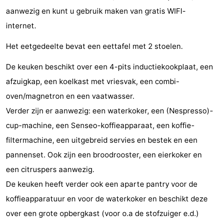
aanwezig en kunt u gebruik maken van gratis WIFI-
paravliegen
drinken
Ringrijden
internet.
Zoutelande
Het eetgedeelte bevat een eettafel met 2 stoelen.
Actief
Praktisch
De keuken beschikt over een 4-pits inductiekookplaat, een
Forum
afzuigkap, een koelkast met vriesvak, een combi-
oven/magnetron en een vaatwasser.
Route
Verder zijn er aanwezig: een waterkoker, een (Nespresso)-
-
cup-machine, een Senseo-koffieapparaat, een koffie-
filtermachine, een uitgebreid servies en bestek en een
Parkeren
Reisboekenwinkel
pannenset. Ook zijn een broodrooster, een eierkoker en
Nieuws
een citruspers aanwezig.
De keuken heeft verder ook een aparte pantry voor de
Medische
koffieapparatuur en voor de waterkoker en beschikt deze
adressen
Regio
over een grote opbergkast (voor o.a de stofzuiger e.d.)