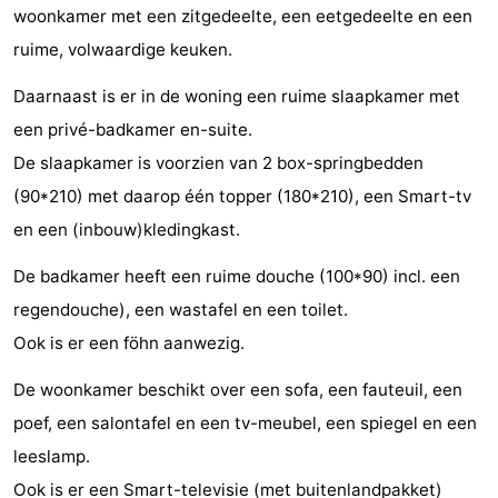
woonkamer met een zitgedeelte, een eetgedeelte en een
Steden
Rondleidingen
ruime, volwaardige keuken.
Sporten
Daarnaast is er in de woning een ruime slaapkamer met
een privé-badkamer en-suite.
-
De slaapkamer is voorzien van 2 box-springbedden
Zwembaden
-
(90*210) met daarop één topper (180*210), een Smart-tv
en een (inbouw)kledingkast.
Fietsen
-
De badkamer heeft een ruime douche (100*90) incl. een
Wandelen
-
regendouche), een wastafel en een toilet.
Paardrijden
-
Ook is er een föhn aanwezig.
Golfbanen
-
De woonkamer beschikt over een sofa, een fauteuil, een
poef, een salontafel en een tv-meubel, een spiegel en een
Delta-
Eten
leeslamp.
en
en
Evenementen
Ook is er een Smart-televisie (met buitenlandpakket)