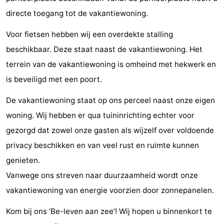
directe toegang tot de vakantiewoning.
Kop
-
Voor fietsen hebben wij een overdekte stalling
van
Veere
-
beschikbaar. Deze staat naast de vakantiewoning. Het
Schouwen
Natuur
-
terrein van de vakantiewoning is omheind met hekwerk en
is beveiligd met een poort.
Oranjezon
Oostkapelle
-
De vakantiewoning staat op ons perceel naast onze eigen
Natuur
-
woning. Wij hebben er qua tuininrichting echter voor
de
Domburg
-
gezorgd dat zowel onze gasten als wijzelf over voldoende
privacy beschikken en van veel rust en ruimte kunnen
Mantelingen
Westkapelle
-
genieten.
Natuur
-
Vanwege ons streven naar duurzaamheid wordt onze
vakantiewoning van energie voorzien door zonnepanelen.
Walcherse
Dishoek
-
Kom bij ons ‘Be-leven aan zee’! Wij hopen u binnenkort te
bos
Vlissingen
-