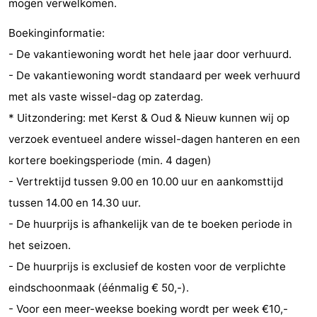
mogen verwelkomen.
Middelburg
Zeeuws-
Boekinginformatie:
- De vakantiewoning wordt het hele jaar door verhuurd.
Vlaanderen
-
- De vakantiewoning wordt standaard per week verhuurd
Nieuwvliet
-
met als vaste wissel-dag op zaterdag.
* Uitzondering: met Kerst & Oud & Nieuw kunnen wij op
Sluis
-
verzoek eventueel andere wissel-dagen hanteren en een
Cadzand
-
kortere boekingsperiode (min. 4 dagen)
- Vertrektijd tussen 9.00 en 10.00 uur en aankomsttijd
Natuur
Weer
tussen 14.00 en 14.30 uur.
Het
Contact
- De huurprijs is afhankelijk van de te boeken periode in
het seizoen.
Zwin
- De huurprijs is exclusief de kosten voor de verplichte
eindschoonmaak (éénmalig € 50,-).
- Voor een meer-weekse boeking wordt per week €10,-