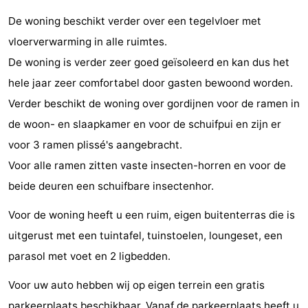
De woning beschikt verder over een tegelvloer met
Zeeland
vloerverwarming in alle ruimtes.
Schouwen-
De woning is verder zeer goed geïsoleerd en kan dus het
hele jaar zeer comfortabel door gasten bewoond worden.
Duiveland
-
Verder beschikt de woning over gordijnen voor de ramen in
Renesse
-
de woon- en slaapkamer en voor de schuifpui en zijn er
voor 3 ramen plissé's aangebracht.
Brouwershaven
-
Voor alle ramen zitten vaste insecten-horren en voor de
Bruinisse
-
beide deuren een schuifbare insectenhor.
Zierikzee
-
Voor de woning heeft u een ruim, eigen buitenterras die is
uitgerust met een tuintafel, tuinstoelen, loungeset, een
Natuur
-
parasol met voet en 2 ligbedden.
Oosterschelde
Burgh
-
Voor uw auto hebben wij op eigen terrein een gratis
Haamstede
Natuur
Walcheren
parkeerplaats beschikbaar. Vanaf de parkeerplaats heeft u