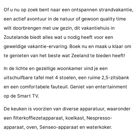
Monumenten
-
Of u nu op zoek bent naar een ontspannen strandvakantie,
een actief avontuur in de natuur of gewoon quality time
Kerken
-
wilt doorbrengen met uw gezin, dit vakantiehuis in
Vuurtorens
-
Zoutelande biedt alles wat u nodig heeft voor een
geweldige vakantie-ervaring. Boek nu en maak u klaar om
Uitkijkpunten
Attracties
te genieten van het beste wat Zeeland te bieden heeft!
-
In de lichte en gezellige woonkamer vind je een
Speeltuinen
-
uitschuifbare tafel met 4 stoelen, een ruime 2,5-zitsbank
en een comfortabele fauteuil. Geniet van entertainment
Binnenspeeltuinen
-
op de Smart TV.
Bowlen
Wellness
De keuken is voorzien van diverse apparatuur, waaronder
een filterkoffiezetapparaat, koelkast, Nespresso-
centra
Dorpen
apparaat, oven, Senseo-apparaat en waterkoker.
&
Natuur