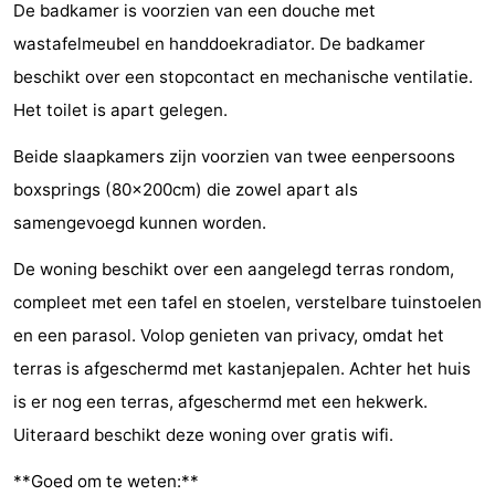
De badkamer is voorzien van een douche met
Steden
Rondleidingen
wastafelmeubel en handdoekradiator. De badkamer
beschikt over een stopcontact en mechanische ventilatie.
Sporten
Het toilet is apart gelegen.
-
Beide slaapkamers zijn voorzien van twee eenpersoons
Zwembaden
-
boxsprings (80x200cm) die zowel apart als
samengevoegd kunnen worden.
Fietsen
-
De woning beschikt over een aangelegd terras rondom,
Wandelen
-
compleet met een tafel en stoelen, verstelbare tuinstoelen
Paardrijden
-
en een parasol. Volop genieten van privacy, omdat het
terras is afgeschermd met kastanjepalen. Achter het huis
Golfbanen
-
is er nog een terras, afgeschermd met een hekwerk.
Delta-
Eten
Uiteraard beschikt deze woning over gratis wifi.
en
en
Evenementen
**Goed om te weten:**