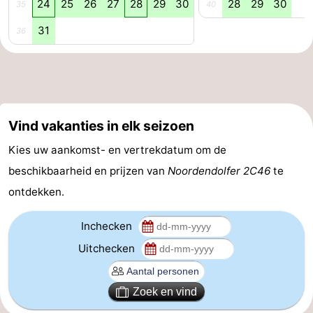
24
25
26
27
28
29
30
28
29
30
35
40
Kop
-
31
36
van
Veere
-
Schouwen
Natuur
-
Oranjezon
Oostkapelle
-
Vind vakanties in elk seizoen
Natuur
-
Kies uw aankomst- en vertrekdatum om de
beschikbaarheid en prijzen van
Noordendolfer 2C46
te
de
Domburg
-
ontdekken.
Mantelingen
Westkapelle
-
Inchecken
Natuur
-
Uitchecken
Walcherse
Dishoek
-
Zoek en vind
bos
Vlissingen
-