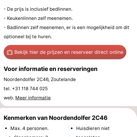
- De prijs is inclusief bedlinnen.
paravliegen
drinken
Ringrijden
- Keukenlinnen zelf meenemen.
Zoutelande
- Badlinnen zelf meenemen, er is een mogelijkheid om dit
optioneel bij te huren.
Actief
Praktisch
Forum
Bekijk hier de prijzen
en reserveer direct online
Route
Voor informatie en reserveringen
-
Noordendolfer 2C46, Zoutelande
tel. +31 118 744 025
Parkeren
Reisboekenwinkel
web.
Meer informatie
Nieuws
Kenmerken van Noordendolfer 2C46
Medische
Max. 4 personen.
Huisdieren niet
adressen
Regio