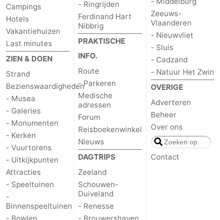
- Middelburg
- Ringrijden
Campings
Zeeuws-
Ferdinand Hart
Hotels
Vlaanderen
Nibbrig
Vakantiehuizen
- Nieuwvliet
PRAKTISCHE
Last minutes
- Sluis
INFO.
ZIEN & DOEN
- Cadzand
Route
- Natuur Het Zwin
Strand
- Parkeren
Bezienswaardigheden
OVERIGE
Medische
- Musea
Adverteren
adressen
- Galeries
Beheer
Forum
- Monumenten
Over ons
Reisboekenwinkel
- Kerken
Nieuws
- Vuurtorens
DAGTRIPS
Contact
- Uitkijkpunten
Attracties
Zeeland
- Speeltuinen
Schouwen-
Duiveland
-
Binnenspeeltuinen
- Renesse
- Bowlen
- Brouwershaven