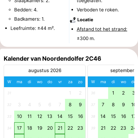
Slaapkamers: 2.
toegelaten.
Bedden: 4.
Verboden te roken.
Zeeland
Badkamers: 1.
Locatie
Schouwen-
Leefruimte: ±44 m².
Afstand tot het strand:
Duiveland
-
±300 m.
Renesse
-
Kalender van Noordendolfer 2C46
Brouwershaven
-
augustus 2026
september 
Bruinisse
-
W
ma
di
wo
do
vr
za
zo
W
ma
di
wo
do
1
2
1
2
3
Zierikzee
-
31
36
3
4
5
6
7
8
9
7
8
9
10
32
37
Natuur
-
10
11
12
13
14
15
16
14
15
16
17
33
38
Oosterschelde
Burgh
-
17
18
19
20
21
22
23
21
22
23
24
34
39
Haamstede
Natuur
Walcheren