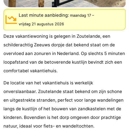
(&
Campings
Last minute aanbieding:
maandag 17
–
breakfasts)
Hotels
vrijdag 21 augustus 2026
Vakantiehuizen
Deze vakantiewoning is gelegen in Zoutelande, een
schilderachtig Zeeuws dorpje dat bekend staat om de
Last
overvloed aan zonuren in Nederland. Op slechts 5 minuten
minutes
Strand
loopafstand van de betoverende kustlijn bevindt zich een
comfortabel vakantiehuis.
Zien
De locatie van het vakantiehuis is werkelijk
&
Bezienswaardigheden
onverslaanbaar. Zoutelande staat bekend om zijn schone
doen
-
en uitgestrekte stranden, perfect voor lange wandelingen
langs de kustlijn of het bouwen van zandkastelen met de
Musea
-
kinderen. Bovendien is het dorp omgeven door prachtige
Galeries
-
natuur, ideaal voor fiets- en wandeltochten.