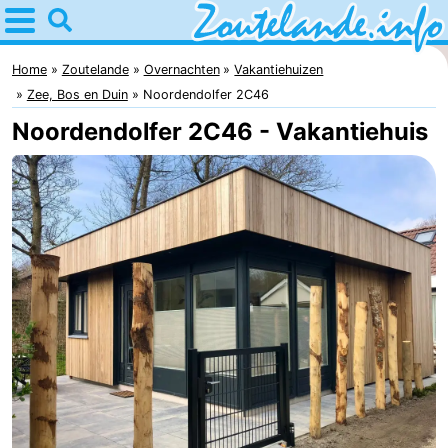
Home
Zoutelande
Home
Zoutelande
Overnachten
Vakantiehuizen
Zee, Bos en Duin
Noordendolfer 2C46
Tips
Noordendolfer 2C46 - Vakantiehuis
Voor
kinderen
Webcam
Webcam
Langstraat
Webcam
Strand
Overnachten
Appartementen
Bed