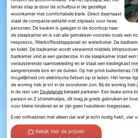
terras stap je door de schuifpui in de gezellige
woonkamer met comfortabele bank. Direct daarnaast
staat de compacte eettafel met zitplaats voor twee
personen. De keuken is gelegen in de doorloop naar
de slaapkamer en is van alle gemakken voorzien zoals een ind
nespresso, filterkoffiezetapparaat en waterkoker. De badkame
en toilet. De badkamer wordt verwarmd middels infraroodve
badkamer vind je een garderobe. In de slaapkamer staat e
verduisterende raambekleding en er staat een kledingkast met
aangrenzende bos en de duinen. Op het privé buitenterras (18
mogelijkheid om elektrische fietsen op te laden. Het terras l
de woning heb je tot in de avonduren zon. Bij de woning heb j
in de rest van
Zoutelande
betaald parkeren. Een leuke extra b
parasol en 2 strandmatjes, dit mag je gratis gebruiken en hoe
voor kleine kinderen en er zijn geen huisdieren toegestaan.
Even onthaasten met alleen dat wat je echt nodig hebt, vier 
Bekijk hier de prijzen