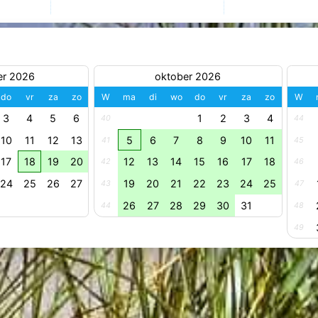
er 2026
oktober 2026
do
vr
za
zo
W
ma
di
wo
do
vr
za
zo
W
3
4
5
6
1
2
3
4
40
44
10
11
12
13
5
6
7
8
9
10
11
41
45
17
18
19
20
12
13
14
15
16
17
18
42
46
24
25
26
27
19
20
21
22
23
24
25
43
47
26
27
28
29
30
31
44
48
49