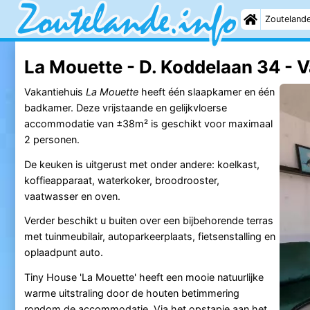
Zouteland
La Mouette - D. Koddelaan 34 - 
Vakantiehuis
La Mouette
heeft één slaapkamer en één
badkamer. Deze vrijstaande en gelijkvloerse
accommodatie van ±38m² is geschikt voor maximaal
2 personen.
De keuken is uitgerust met onder andere: koelkast,
koffieapparaat, waterkoker, broodrooster,
vaatwasser en oven.
Verder beschikt u buiten over een bijbehorende terras
met tuinmeubilair, autoparkeerplaats, fietsenstalling en
oplaadpunt auto.
Tiny House 'La Mouette' heeft een mooie natuurlijke
warme uitstraling door de houten betimmering
rondom de accommodatie. Via het opstapje aan het