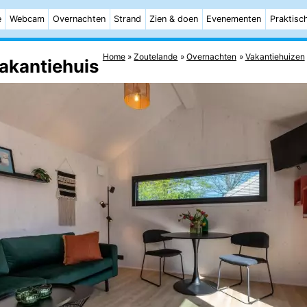
e
Webcam
Overnachten
Strand
Zien & doen
Evenementen
Praktisc
Home
Zoutelande
Overnachten
Vakantiehuizen
Vakantiehuis