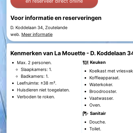
en reserveer direct online
Voor informatie en reserveringen
D. Koddelaan 34, Zoutelande
web.
Meer informatie
Kenmerken van La Mouette - D. Koddelaan 3
Keuken
Max. 2 personen.
Slaapkamers: 1.
Koelkast met vriesvak
Badkamers: 1.
Koffieapparaat.
Leefruimte: ±38 m².
Waterkoker.
Huisdieren niet toegelaten.
Broodrooster.
Verboden te roken.
Vaatwasser.
Oven.
Sanitair
Douche.
Toilet.