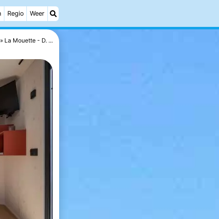
h
Regio
Weer
La Mouette - D. ...