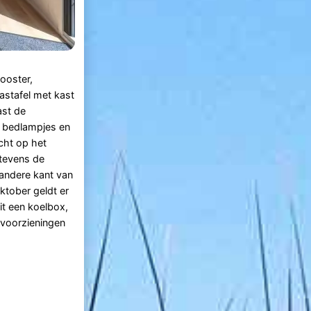
ooster,
astafel met kast
ast de
 bedlampjes en
cht op het
 tevens de
 andere kant van
ktober geldt er
it een koelbox,
 voorzieningen