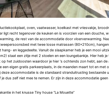
uctiekookplaat, oven, vaatwasser, koelkast met vriesvakje, broodr
r ligt recht tegenover de keuken en is voorzien van een douche, w
rwarming, de rest van de accommodatie door vloerverwarming. Na
en tweepersoonsbed met twee losse matrassen (80x210cm), hangen
 hang- en leggedeelte. Vanuit de slaapkamer heb je een mooi uitzi
m2) staat een zitje met 2 stoelen en een loungebankje. Hier heb je
igt op het zuidoosten waardoor je hier 's ochtends zon hebt, aan de
e een eigen gratis parkeerplaats, in de maanden maart tot en met o
ij deze accommodatie is de standaard stranduitrusting bestaande u
f je dus zelf niet mee te nemen. Er zijn in deze accommodatie geen
vakantie in het knusse Tiny house “La Mouette”