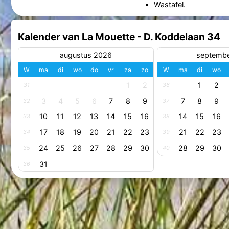
Wastafel.
Kalender van La Mouette - D. Koddelaan 34
augustus 2026
septemb
W
ma
di
wo
do
vr
za
zo
W
ma
di
wo
1
2
1
2
31
36
3
4
5
6
7
8
9
7
8
9
32
37
10
11
12
13
14
15
16
14
15
16
33
38
17
18
19
20
21
22
23
21
22
23
34
39
24
25
26
27
28
29
30
28
29
30
35
40
31
36