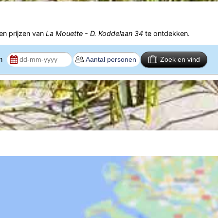
n prijzen van
La Mouette - D. Koddelaan 34
te ontdekken.
en
Zoek en vind