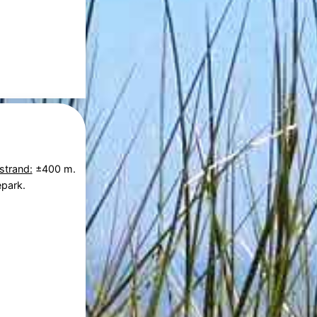
strand:
±400 m.
epark.