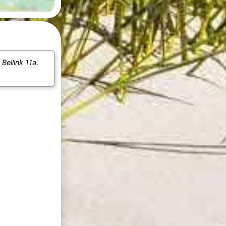
n
Bellink 11a
.