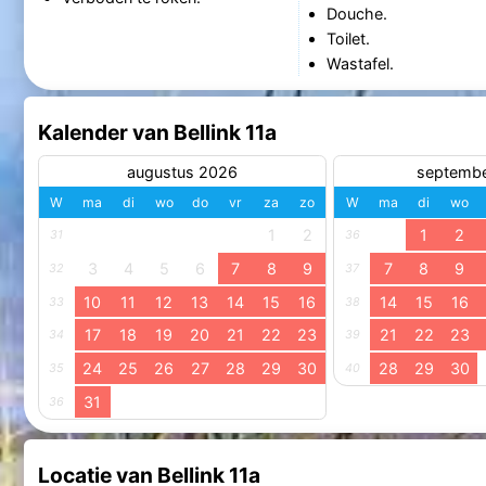
Douche.
Toilet.
Wastafel.
Kalender van Bellink 11a
augustus 2026
septemb
W
ma
di
wo
do
vr
za
zo
W
ma
di
wo
1
2
1
2
31
36
3
4
5
6
7
8
9
7
8
9
32
37
10
11
12
13
14
15
16
14
15
16
33
38
17
18
19
20
21
22
23
21
22
23
34
39
24
25
26
27
28
29
30
28
29
30
35
40
31
36
Locatie van Bellink 11a