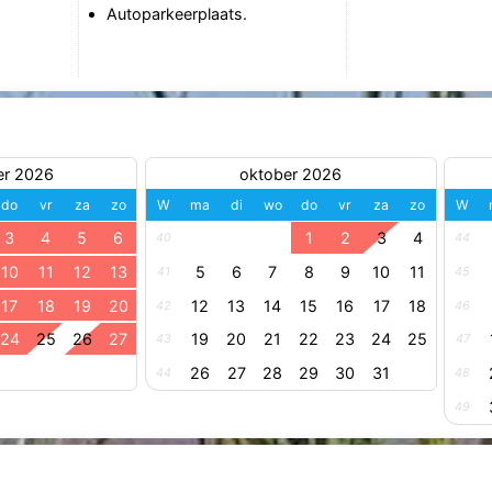
Autoparkeerplaats.
er 2026
oktober 2026
do
vr
za
zo
W
ma
di
wo
do
vr
za
zo
W
3
4
5
6
1
2
3
4
40
44
10
11
12
13
5
6
7
8
9
10
11
41
45
17
18
19
20
12
13
14
15
16
17
18
42
46
24
25
26
27
19
20
21
22
23
24
25
43
47
26
27
28
29
30
31
44
48
49