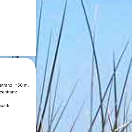
strand:
±50 m.
 centrum:
epark.