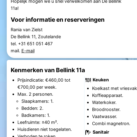
Hopelijk mogen we u snel verwelkomen aan De Bellink
11a!
Voor informatie en reserveringen
Rania van Zielst
De Bellink 11, Zoutelande
tel. +31 651 051 467
mail.
E-mail
Kenmerken van Bellink 11a
Keuken
Prijsindicatie: €460,00 tot
€700,00 per week.
Koelkast met vriesvak
Max. 2 personen.
Koffieapparaat.
Slaapkamers: 1.
Waterkoker.
Bedden: 2.
Broodrooster.
Badkamers: 1.
Vaatwasser.
Leefruimte: ±40 m².
Combi magnetron.
Huisdieren niet toegelaten.
Sanitair
Verboden te roken.