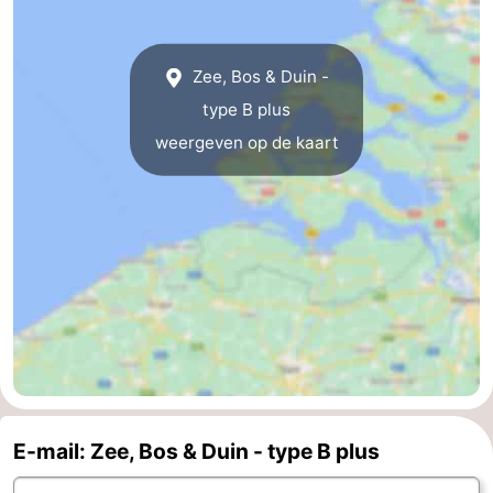
Zeeland
Zee, Bos & Duin -
Schouwen-
type B plus
Duiveland
-
weergeven op de kaart
Renesse
-
Brouwershaven
-
Bruinisse
-
Zierikzee
-
Natuur
-
Oosterschelde
Burgh
-
E-mail: Zee, Bos & Duin - type B plus
Haamstede
Natuur
Walcheren