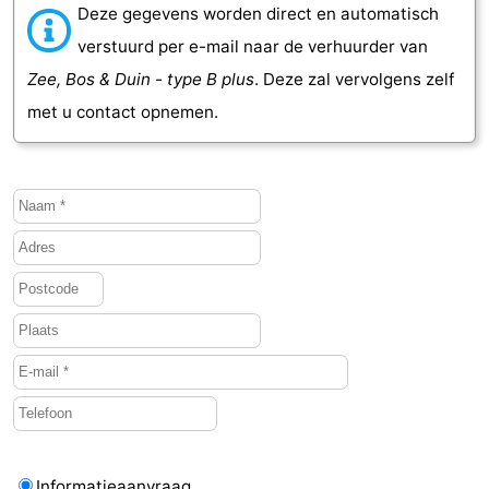
Deze gegevens worden direct en automatisch
Kop
-
verstuurd per e-mail naar de verhuurder van
Zee, Bos & Duin - type B plus
. Deze zal vervolgens zelf
van
Veere
-
met u contact opnemen.
Schouwen
Natuur
-
Oranjezon
Oostkapelle
-
Natuur
-
de
Domburg
-
Mantelingen
Westkapelle
-
Natuur
-
Walcherse
Dishoek
-
bos
Vlissingen
-
Informatieaanvraag