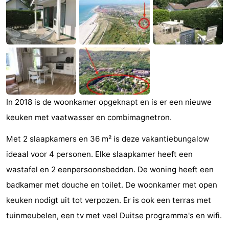
(&
Campings
breakfasts)
Hotels
Vakantiehuizen
Last
In 2018 is de woonkamer opgeknapt en is er een nieuwe
minutes
Strand
keuken met vaatwasser en combimagnetron.
Zien
Met 2 slaapkamers en 36 m² is deze vakantiebungalow
&
Bezienswaardigheden
ideaal voor 4 personen. Elke slaapkamer heeft een
wastafel en 2 eenpersoonsbedden. De woning heeft een
doen
-
badkamer met douche en toilet. De woonkamer met open
Musea
-
keuken nodigt uit tot verpozen. Er is ook een terras met
tuinmeubelen, een tv met veel Duitse programma's en wifi.
Galeries
-