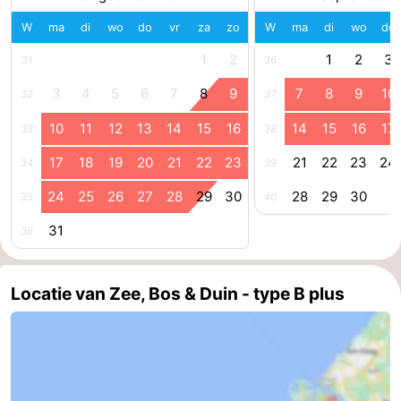
paravliegen
drinken
Ringrijden
W
ma
di
wo
do
vr
za
zo
W
ma
di
wo
do
1
2
1
2
3
31
36
Zoutelande
3
4
5
6
7
8
9
7
8
9
10
32
37
Actief
Praktisch
10
11
12
13
14
15
16
14
15
16
17
33
38
Forum
17
18
19
20
21
22
23
21
22
23
24
34
39
Route
24
25
26
27
28
29
30
28
29
30
35
40
-
31
36
Parkeren
Reisboekenwinkel
Locatie van Zee, Bos & Duin - type B plus
Nieuws
Medische
adressen
Regio