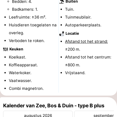
Bedden: 4.
Buiten
Steden
Rondleidingen
Badkamers: 1.
Tuin.
Leefruimte: ±36 m².
Tuinmeubilair.
Sporten
Huisdieren toegelaten na
Autoparkeerplaats.
-
overleg.
Locatie
Verboden te roken.
Afstand tot het strand:
Zwembaden
-
Keuken
±200 m.
Fietsen
-
Koelkast.
Afstand tot het centrum:
Koffieapparaat.
±800 m.
Wandelen
-
Waterkoker.
Vrijstaand.
Paardrijden
-
Vaatwasser.
Combi magnetron.
Golfbanen
-
Delta-
Eten
Kalender van Zee, Bos & Duin - type B plus
en
en
Evenementen
augustus 2026
september 