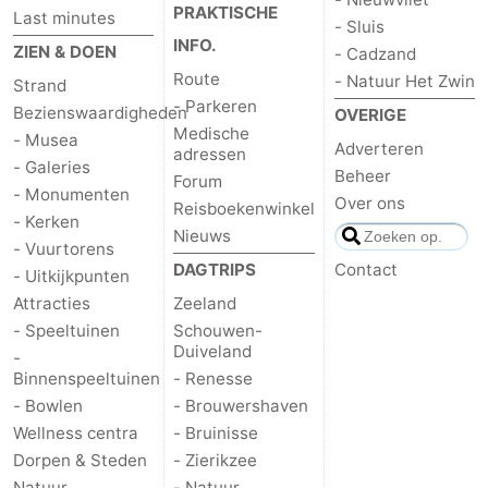
PRAKTISCHE
Last minutes
- Sluis
INFO.
ZIEN & DOEN
- Cadzand
Route
- Natuur Het Zwin
Strand
- Parkeren
Bezienswaardigheden
OVERIGE
Medische
- Musea
Adverteren
adressen
- Galeries
Beheer
Forum
- Monumenten
Over ons
Reisboekenwinkel
- Kerken
Nieuws
- Vuurtorens
DAGTRIPS
Contact
- Uitkijkpunten
Attracties
Zeeland
- Speeltuinen
Schouwen-
Duiveland
-
Binnenspeeltuinen
- Renesse
- Bowlen
- Brouwershaven
Wellness centra
- Bruinisse
Dorpen & Steden
- Zierikzee
Natuur
- Natuur