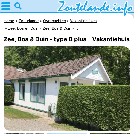
Home
Zoutelande
Home
Zoutelande
Overnachten
Vakantiehuizen
Zee, Bos en Duin
Zee, Bos & Duin - ...
Tips
Zee, Bos & Duin - type B plus - Vakantiehuis
Voor
kinderen
Webcam
Webcam
Langstraat
Webcam
Strand
Overnachten
Appartementen
Bed