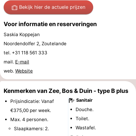
Bekijk hier de actuele prijzen
Monumenten
-
Kerken
-
Voor informatie en reserveringen
Saskia Koppejan
Vuurtorens
-
Noordendolfer 2, Zoutelande
Uitkijkpunten
Attracties
tel. +31 118 561 333
mail.
E-mail
-
web.
Website
Speeltuinen
-
Kenmerken van Zee, Bos & Duin - type B plus
Binnenspeeltuinen
-
Sanitair
Prijsindicatie: Vanaf
Bowlen
Wellness
Douche.
€375,00 per week.
centra
Dorpen
Toilet.
Max. 4 personen.
Wastafel.
Slaapkamers: 2.
&
Natuur