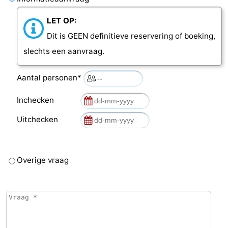
Middelburg
Zeeuws-
LET OP:
Dit is GEEN definitieve reservering of boeking,
Vlaanderen
-
slechts een aanvraag.
Nieuwvliet
-
Aantal personen*
Sluis
-
Inchecken
Cadzand
-
Uitchecken
Natuur
Weer
Het
Contact
Overige vraag
Zwin