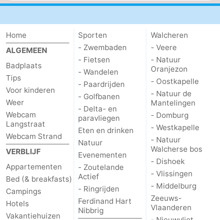
Home
Sporten
Walcheren
- Zwembaden
- Veere
ALGEMEEN
- Fietsen
- Natuur
Badplaats
Oranjezon
- Wandelen
Tips
- Oostkapelle
- Paardrijden
Voor kinderen
- Natuur de
- Golfbanen
Weer
Mantelingen
- Delta- en
Webcam
- Domburg
paravliegen
Langstraat
- Westkapelle
Eten en drinken
Webcam Strand
- Natuur
Natuur
Walcherse bos
VERBLIJF
Evenementen
- Dishoek
Appartementen
- Zoutelande
- Vlissingen
Actief
Bed (& breakfasts)
- Middelburg
- Ringrijden
Campings
Zeeuws-
Ferdinand Hart
Hotels
Vlaanderen
Nibbrig
Vakantiehuizen
- Nieuwvliet