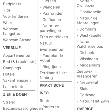
- Fietsen
- Natuur
Badplaats
Oranjezon
- Wandelen
Tips
- Oostkapelle
- Paardrijden
Voor kinderen
- Natuur de
- Golfbanen
Weer
Mantelingen
- Delta- en
Webcam
- Domburg
paravliegen
Langstraat
- Westkapelle
Eten en drinken
Webcam Strand
- Natuur
Natuur
Walcherse bos
VERBLIJF
Evenementen
- Dishoek
Appartementen
- Zoutelande
- Vlissingen
Actief
Bed (& breakfasts)
- Middelburg
- Ringrijden
Campings
Zeeuws-
Ferdinand Hart
Hotels
Vlaanderen
Nibbrig
Vakantiehuizen
- Nieuwvliet
PRAKTISCHE
Last minutes
- Sluis
INFO.
ZIEN & DOEN
- Cadzand
Route
- Natuur Het Zwin
Strand
- Parkeren
Bezienswaardigheden
OVERIGE