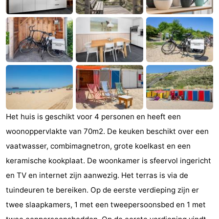
Monumenten
-
Kerken
-
Vuurtorens
-
Uitkijkpunten
Attracties
-
Het huis is geschikt voor 4 personen en heeft een
Speeltuinen
-
woonoppervlakte van 70m2. De keuken beschikt over een
Binnenspeeltuinen
-
vaatwasser, combimagnetron, grote koelkast en een
keramische kookplaat. De woonkamer is sfeervol ingericht
Bowlen
Wellness
en TV en internet zijn aanwezig. Het terras is via de
centra
Dorpen
tuindeuren te bereiken. Op de eerste verdieping zijn er
twee slaapkamers, 1 met een tweepersoonsbed en 1 met
&
Natuur