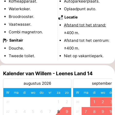
Koffieapparaat.
Autoparkeerplaats.
Zeeland
Waterkoker.
Oplaadpunt auto.
Broodrooster.
Locatie
Schouwen-
Vaatwasser.
Afstand tot het strand:
Duiveland
-
Combi magnetron.
±400 m.
Sanitair
Afstand tot het centrum:
Renesse
-
Douche.
±400 m.
Brouwershaven
-
Tweede toilet.
Niet op vakantiepark.
Bruinisse
-
Kalender van Willem - Leenes Land 14
Zierikzee
-
augustus 2026
september 
Natuur
-
W
ma
di
wo
do
vr
za
zo
W
ma
di
wo
do
Oosterschelde
Burgh
-
1
2
1
2
3
31
36
3
4
5
6
7
8
9
7
8
9
10
Haamstede
Natuur
Walcheren
32
37