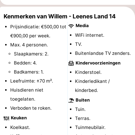
paravliegen
drinken
Ringrijden
Kenmerken van Willem - Leenes Land 14
Zoutelande
Media
Prijsindicatie: €500,00 tot
WiFi internet.
€900,00 per week.
Actief
Praktisch
TV.
Max. 4 personen.
Forum
Buitenlandse TV zenders.
Slaapkamers: 2.
Bedden: 4.
Kindervoorzieningen
Route
Badkamers: 1.
Kinderstoel.
-
Leefruimte: ±70 m².
Kinderledikant /
Huisdieren niet
kinderbed.
Parkeren
Reisboekenwinkel
toegelaten.
Buiten
Nieuws
Verboden te roken.
Tuin.
Medische
Keuken
Terras.
Koelkast.
Tuinmeubilair.
adressen
Regio