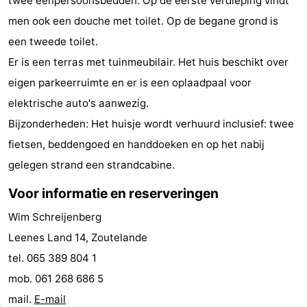
twee eenpersoonsbedden. Op de eerste verdieping vindt
Steden
Rondleidingen
men ook een douche met toilet. Op de begane grond is
een tweede toilet.
Sporten
Er is een terras met tuinmeubilair. Het huis beschikt over
-
eigen parkeerruimte en er is een oplaadpaal voor
elektrische auto's aanwezig.
Zwembaden
-
Bijzonderheden: Het huisje wordt verhuurd inclusief: twee
Fietsen
-
fietsen, beddengoed en handdoeken en op het nabij
gelegen strand een strandcabine.
Wandelen
-
Voor informatie en reserveringen
Paardrijden
-
Wim Schreijenberg
Golfbanen
-
Leenes Land 14, Zoutelande
tel. 065 389 804 1
Delta-
Eten
mob. 061 268 686 5
en
en
Evenementen
mail.
E-mail