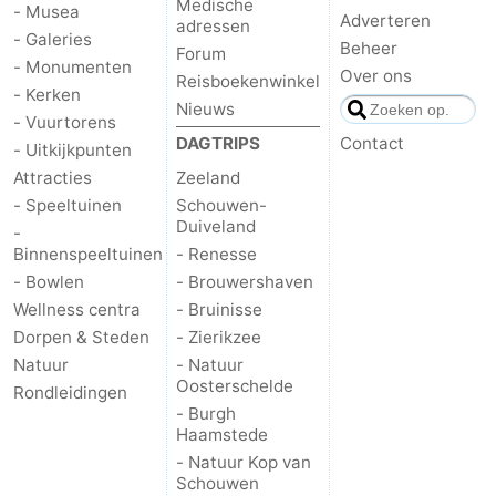
Medische
- Musea
Adverteren
adressen
- Galeries
Beheer
Forum
- Monumenten
Over ons
Reisboekenwinkel
- Kerken
Nieuws
- Vuurtorens
DAGTRIPS
Contact
- Uitkijkpunten
Attracties
Zeeland
- Speeltuinen
Schouwen-
Duiveland
-
Binnenspeeltuinen
- Renesse
- Bowlen
- Brouwershaven
Wellness centra
- Bruinisse
Dorpen & Steden
- Zierikzee
Natuur
- Natuur
Oosterschelde
Rondleidingen
- Burgh
Haamstede
- Natuur Kop van
Schouwen