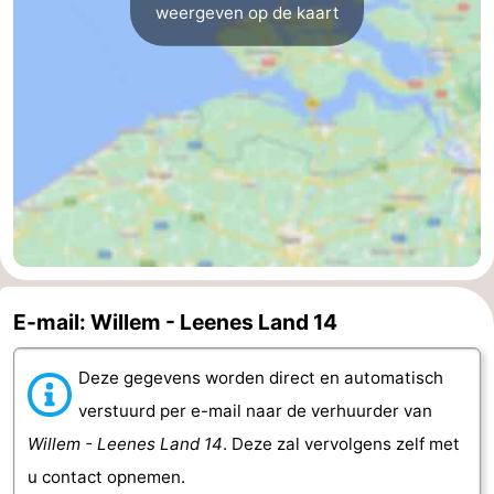
weergeven op de kaart
Middelburg
Zeeuws-
Vlaanderen
-
Nieuwvliet
-
Sluis
-
Cadzand
-
Natuur
Weer
E-mail: Willem - Leenes Land 14
Het
Contact
Deze gegevens worden direct en automatisch
Zwin
verstuurd per e-mail naar de verhuurder van
Willem - Leenes Land 14
. Deze zal vervolgens zelf met
u contact opnemen.