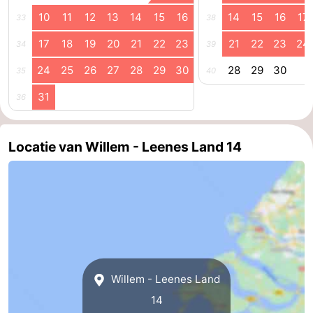
10
11
12
13
14
15
16
14
15
16
17
33
38
Kop
-
17
18
19
20
21
22
23
21
22
23
24
34
39
van
Veere
-
24
25
26
27
28
29
30
28
29
30
35
40
Schouwen
Natuur
-
31
36
Oranjezon
Oostkapelle
-
Locatie van Willem - Leenes Land 14
Natuur
-
de
Domburg
-
Mantelingen
Westkapelle
-
Natuur
-
Walcherse
Dishoek
-
Willem - Leenes Land
14
bos
Vlissingen
-