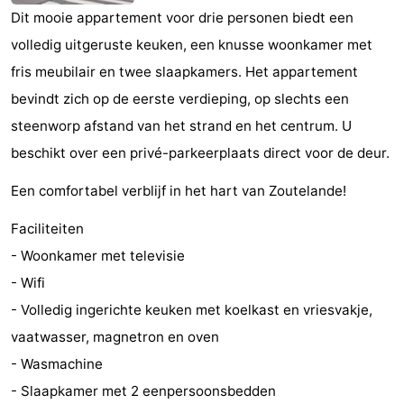
Dit mooie appartement voor drie personen biedt een
Monumenten
-
volledig uitgeruste keuken, een knusse woonkamer met
Kerken
-
fris meubilair en twee slaapkamers. Het appartement
bevindt zich op de eerste verdieping, op slechts een
Vuurtorens
-
steenworp afstand van het strand en het centrum. U
Uitkijkpunten
Attracties
beschikt over een privé-parkeerplaats direct voor de deur.
-
Een comfortabel verblijf in het hart van Zoutelande!
Speeltuinen
-
Faciliteiten
- Woonkamer met televisie
Binnenspeeltuinen
-
- Wifi
Bowlen
Wellness
- Volledig ingerichte keuken met koelkast en vriesvakje,
vaatwasser, magnetron en oven
centra
Dorpen
- Wasmachine
&
Natuur
- Slaapkamer met 2 eenpersoonsbedden