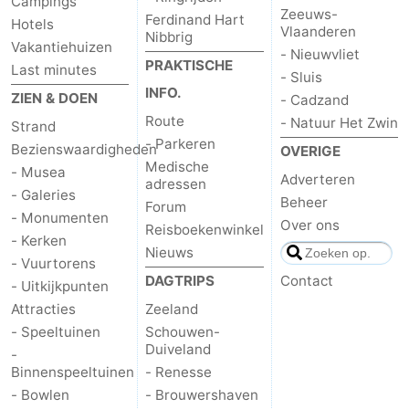
Campings
Zeeuws-
Ferdinand Hart
Hotels
Vlaanderen
Nibbrig
Vakantiehuizen
- Nieuwvliet
PRAKTISCHE
Last minutes
- Sluis
INFO.
ZIEN & DOEN
- Cadzand
Route
- Natuur Het Zwin
Strand
- Parkeren
Bezienswaardigheden
OVERIGE
Medische
- Musea
Adverteren
adressen
- Galeries
Beheer
Forum
- Monumenten
Over ons
Reisboekenwinkel
- Kerken
Nieuws
- Vuurtorens
DAGTRIPS
Contact
- Uitkijkpunten
Attracties
Zeeland
- Speeltuinen
Schouwen-
Duiveland
-
Binnenspeeltuinen
- Renesse
- Bowlen
- Brouwershaven