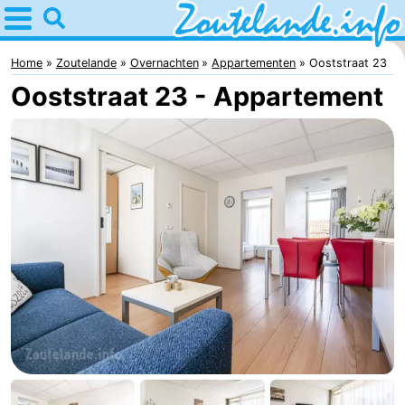
Home
Zoutelande
Home
Zoutelande
Overnachten
Appartementen
Ooststraat 23
Ooststraat 23 - Appartement
Tips
Voor
kinderen
Webcam
Webcam
Langstraat
Webcam
Strand
Overnachten
Appartementen
Bed