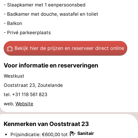
- Slaapkamer met 1 eenpersoonsbed
Steden
Rondleidingen
- Badkamer met douche, wastafel en toilet
Sporten
- Balkon
- Privé parkeerplaats
-
Bekijk hier de prijzen
en reserveer direct online
Zwembaden
-
Fietsen
-
Voor informatie en reserveringen
Westkust
Wandelen
-
Ooststraat 23, Zoutelande
Paardrijden
-
tel. +31 118 561 823
web.
Website
Golfbanen
-
Delta-
Eten
Kenmerken van Ooststraat 23
Sanitair
en
en
Evenementen
Prijsindicatie: €600,00 tot