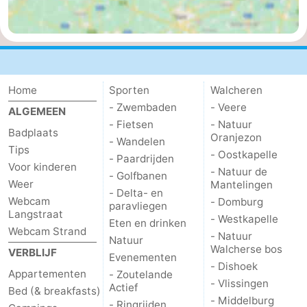
Middelburg
Zeeuws-
Vlaanderen
-
Nieuwvliet
-
Home
Sporten
Walcheren
- Zwembaden
- Veere
ALGEMEEN
Sluis
-
- Fietsen
- Natuur
Badplaats
Oranjezon
- Wandelen
Cadzand
-
Tips
- Oostkapelle
- Paardrijden
Voor kinderen
- Natuur de
- Golfbanen
Natuur
Weer
Weer
Mantelingen
- Delta- en
Webcam
- Domburg
paravliegen
Het
Contact
Langstraat
- Westkapelle
Eten en drinken
Webcam Strand
- Natuur
Natuur
Zwin
Walcherse bos
VERBLIJF
Evenementen
- Dishoek
Appartementen
- Zoutelande
- Vlissingen
Actief
Bed (& breakfasts)
- Middelburg
- Ringrijden