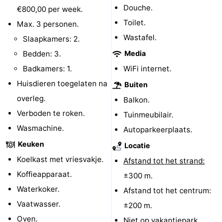
Douche.
€800,00 per week.
paravliegen
drinken
Ringrijden
Toilet.
Max. 3 personen.
Wastafel.
Zoutelande
Slaapkamers: 2.
Bedden: 3.
Media
Actief
Praktisch
Badkamers: 1.
WiFi internet.
Forum
Huisdieren toegelaten na
Buiten
overleg.
Balkon.
Route
Verboden te roken.
Tuinmeubilair.
-
Wasmachine.
Autoparkeerplaats.
Keuken
Locatie
Parkeren
Reisboekenwinkel
Koelkast met vriesvakje.
Afstand tot het strand:
Nieuws
Koffieapparaat.
±300 m.
Waterkoker.
Afstand tot het centrum:
Medische
Vaatwasser.
±200 m.
adressen
Regio
Oven.
Niet op vakantiepark.