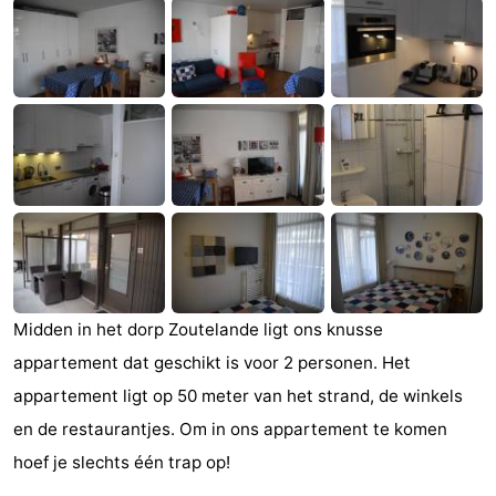
(&
Campings
breakfasts)
Hotels
Vakantiehuizen
Last
minutes
Strand
Zien
&
Bezienswaardigheden
Midden in het dorp Zoutelande ligt ons knusse
appartement dat geschikt is voor 2 personen. Het
doen
-
appartement ligt op 50 meter van het strand, de winkels
Musea
-
en de restaurantjes. Om in ons appartement te komen
hoef je slechts één trap op!
Galeries
-