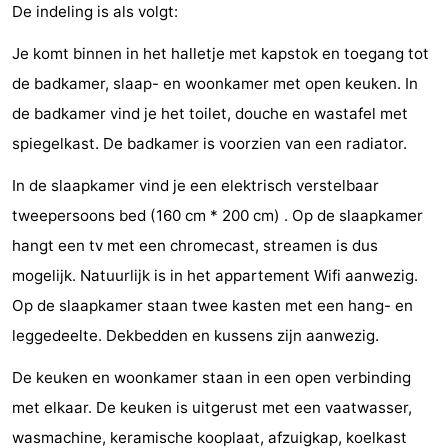
De indeling is als volgt:
Monumenten
-
Je komt binnen in het halletje met kapstok en toegang tot
Kerken
-
de badkamer, slaap- en woonkamer met open keuken. In
de badkamer vind je het toilet, douche en wastafel met
Vuurtorens
-
spiegelkast. De badkamer is voorzien van een radiator.
Uitkijkpunten
Attracties
In de slaapkamer vind je een elektrisch verstelbaar
-
tweepersoons bed (160 cm * 200 cm) . Op de slaapkamer
hangt een tv met een chromecast, streamen is dus
Speeltuinen
-
mogelijk. Natuurlijk is in het appartement Wifi aanwezig.
Binnenspeeltuinen
-
Op de slaapkamer staan twee kasten met een hang- en
leggedeelte. Dekbedden en kussens zijn aanwezig.
Bowlen
Wellness
De keuken en woonkamer staan in een open verbinding
centra
Dorpen
met elkaar. De keuken is uitgerust met een vaatwasser,
&
Natuur
wasmachine, keramische kooplaat, afzuigkap, koelkast