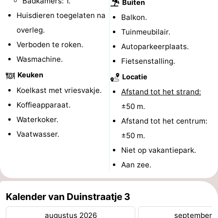
Badkamers: 1.
Buiten
Huisdieren toegelaten na
Kop
-
Balkon.
overleg.
Tuinmeubilair.
van
Veere
-
Verboden te roken.
Autoparkeerplaats.
Wasmachine.
Schouwen
Natuur
-
Fietsenstalling.
Keuken
Locatie
Oranjezon
Oostkapelle
-
Koelkast met vriesvakje.
Afstand tot het strand:
Natuur
-
Koffieapparaat.
±50 m.
Waterkoker.
Afstand tot het centrum:
de
Domburg
-
Vaatwasser.
±50 m.
Mantelingen
Westkapelle
-
Niet op vakantiepark.
Aan zee.
Natuur
-
Walcherse
Dishoek
-
Kalender van Duinstraatje 3
bos
Vlissingen
-
augustus 2026
september 