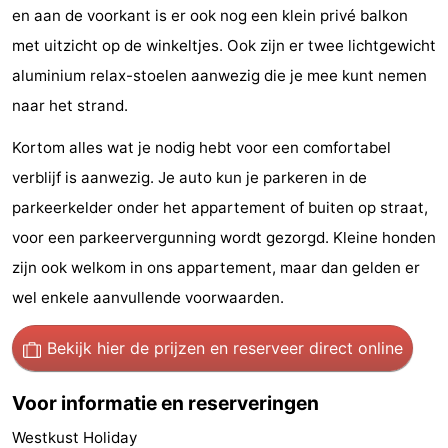
en aan de voorkant is er ook nog een klein privé balkon
paravliegen
drinken
Ringrijden
met uitzicht op de winkeltjes. Ook zijn er twee lichtgewicht
Zoutelande
aluminium relax-stoelen aanwezig die je mee kunt nemen
naar het strand.
Actief
Praktisch
Kortom alles wat je nodig hebt voor een comfortabel
Forum
verblijf is aanwezig. Je auto kun je parkeren in de
parkeerkelder onder het appartement of buiten op straat,
Route
voor een parkeervergunning wordt gezorgd. Kleine honden
-
zijn ook welkom in ons appartement, maar dan gelden er
wel enkele aanvullende voorwaarden.
Parkeren
Reisboekenwinkel
Nieuws
Bekijk hier de prijzen
en reserveer direct online
Medische
Voor informatie en reserveringen
adressen
Regio
Westkust Holiday