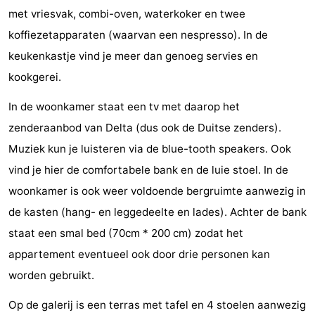
met vriesvak, combi-oven, waterkoker en twee
Steden
Rondleidingen
koffiezetapparaten (waarvan een nespresso). In de
Sporten
keukenkastje vind je meer dan genoeg servies en
kookgerei.
-
In de woonkamer staat een tv met daarop het
Zwembaden
-
zenderaanbod van Delta (dus ook de Duitse zenders).
Fietsen
-
Muziek kun je luisteren via de blue-tooth speakers. Ook
vind je hier de comfortabele bank en de luie stoel. In de
Wandelen
-
woonkamer is ook weer voldoende bergruimte aanwezig in
Paardrijden
-
de kasten (hang- en leggedeelte en lades). Achter de bank
staat een smal bed (70cm * 200 cm) zodat het
Golfbanen
-
appartement eventueel ook door drie personen kan
Delta-
Eten
worden gebruikt.
en
en
Evenementen
Op de galerij is een terras met tafel en 4 stoelen aanwezig