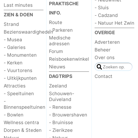
PRAKTISCHE
Last minutes
- Sluis
INFO.
ZIEN & DOEN
- Cadzand
Route
- Natuur Het Zwin
Strand
- Parkeren
Bezienswaardigheden
OVERIGE
Medische
- Musea
Adverteren
adressen
- Galeries
Beheer
Forum
- Monumenten
Over ons
Reisboekenwinkel
- Kerken
Nieuws
- Vuurtorens
DAGTRIPS
Contact
- Uitkijkpunten
Attracties
Zeeland
- Speeltuinen
Schouwen-
Duiveland
-
Binnenspeeltuinen
- Renesse
- Bowlen
- Brouwershaven
Wellness centra
- Bruinisse
Dorpen & Steden
- Zierikzee
Natuur
- Natuur