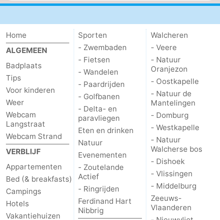
Home
Sporten
Walcheren
- Zwembaden
- Veere
ALGEMEEN
- Fietsen
- Natuur
Badplaats
Oranjezon
- Wandelen
Tips
- Oostkapelle
- Paardrijden
Voor kinderen
- Natuur de
- Golfbanen
Weer
Mantelingen
- Delta- en
Webcam
- Domburg
paravliegen
Langstraat
- Westkapelle
Eten en drinken
Webcam Strand
- Natuur
Natuur
Walcherse bos
VERBLIJF
Evenementen
- Dishoek
Appartementen
- Zoutelande
- Vlissingen
Actief
Bed (& breakfasts)
- Middelburg
- Ringrijden
Campings
Zeeuws-
Ferdinand Hart
Hotels
Vlaanderen
Nibbrig
Vakantiehuizen
- Nieuwvliet