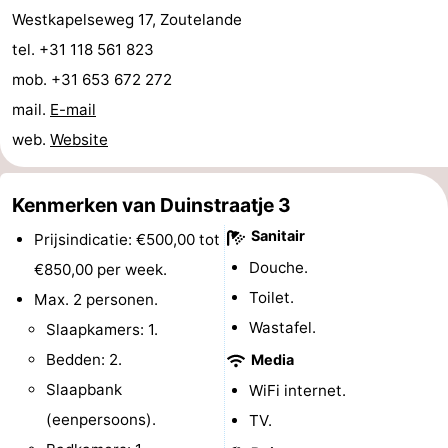
Westkapelseweg 17, Zoutelande
Zeeland
tel. +31 118 561 823
Schouwen-
mob. +31 653 672 272
mail.
E-mail
Duiveland
-
web.
Website
Renesse
-
Kenmerken van Duinstraatje 3
Brouwershaven
-
Sanitair
Prijsindicatie: €500,00 tot
Bruinisse
-
Douche.
€850,00 per week.
Toilet.
Max. 2 personen.
Zierikzee
-
Wastafel.
Slaapkamers: 1.
Natuur
-
Bedden: 2.
Media
Slaapbank
WiFi internet.
Oosterschelde
Burgh
-
(eenpersoons).
TV.
Haamstede
Natuur
Walcheren