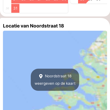
Zeeland
31
36
Schouwen-
Locatie van Noordstraat 18
Duiveland
-
Renesse
-
Brouwershaven
-
Bruinisse
-
Zierikzee
-
Noordstraat 18
weergeven op de kaart
Natuur
-
Oosterschelde
Burgh
-
Haamstede
Natuur
Walcheren