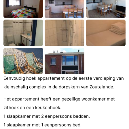
(&
Campings
breakfasts)
Hotels
Vakantiehuizen
Last
minutes
Strand
Zien
Eenvoudig hoek appartement op de eerste verdieping van
&
Bezienswaardigheden
kleinschalig complex in de dorpskern van Zoutelande.
doen
-
Het appartement heeft een gezellige woonkamer met
zithoek en een keukenhoek.
Musea
-
1 slaapkamer met 2 eenpersoons bedden.
Galeries
-
1 slaapkamer met 1 eenpersoons bed.