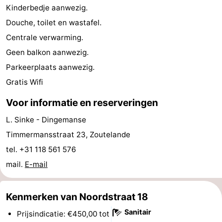
Kinderbedje aanwezig.
Monumenten
-
Douche, toilet en wastafel.
Kerken
-
Centrale verwarming.
Geen balkon aanwezig.
Vuurtorens
-
Parkeerplaats aanwezig.
Uitkijkpunten
Attracties
Gratis Wifi
Voor informatie en reserveringen
-
L. Sinke - Dingemanse
Speeltuinen
-
Timmermansstraat 23, Zoutelande
Binnenspeeltuinen
-
tel. +31 118 561 576
mail.
E-mail
Bowlen
Wellness
centra
Dorpen
Kenmerken van Noordstraat 18
Sanitair
&
Natuur
Prijsindicatie: €450,00 tot