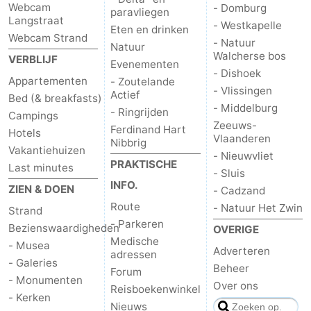
Webcam
- Domburg
paravliegen
Langstraat
- Westkapelle
Eten en drinken
Webcam Strand
- Natuur
Natuur
Walcherse bos
VERBLIJF
Evenementen
- Dishoek
Appartementen
- Zoutelande
- Vlissingen
Actief
Bed (& breakfasts)
- Middelburg
- Ringrijden
Campings
Zeeuws-
Ferdinand Hart
Hotels
Vlaanderen
Nibbrig
Vakantiehuizen
- Nieuwvliet
PRAKTISCHE
Last minutes
- Sluis
INFO.
ZIEN & DOEN
- Cadzand
Route
- Natuur Het Zwin
Strand
- Parkeren
Bezienswaardigheden
OVERIGE
Medische
- Musea
Adverteren
adressen
- Galeries
Beheer
Forum
- Monumenten
Over ons
Reisboekenwinkel
- Kerken
Nieuws