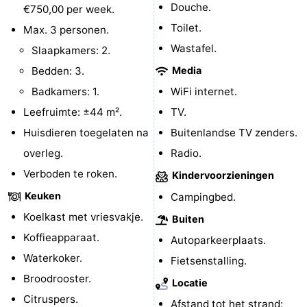
Douche.
€750,00 per week.
Steden
Rondleidingen
Toilet.
Max. 3 personen.
Wastafel.
Sporten
Slaapkamers: 2.
Bedden: 3.
Media
-
Badkamers: 1.
WiFi internet.
Zwembaden
-
Leefruimte: ±44 m².
TV.
Huisdieren toegelaten na
Buitenlandse TV zenders.
Fietsen
-
overleg.
Radio.
Wandelen
-
Verboden te roken.
Kindervoorzieningen
Keuken
Campingbed.
Paardrijden
-
Koelkast met vriesvakje.
Buiten
Golfbanen
-
Koffieapparaat.
Autoparkeerplaats.
Waterkoker.
Fietsenstalling.
Delta-
Eten
Broodrooster.
Locatie
en
en
Evenementen
Citruspers.
Afstand tot het strand: