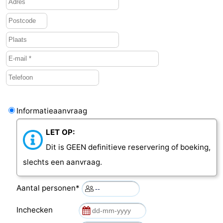
Middelburg
Zeeuws-
Vlaanderen
-
Nieuwvliet
-
Sluis
-
Cadzand
-
Informatieaanvraag
Natuur
Weer
LET OP:
Dit is GEEN definitieve reservering of boeking,
Het
Contact
slechts een aanvraag.
Zwin
Aantal personen*
Inchecken