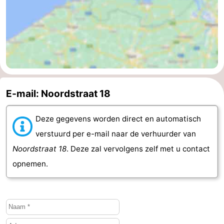
Kop
-
van
Veere
-
Schouwen
Natuur
-
Oranjezon
Oostkapelle
-
E-mail: Noordstraat 18
Natuur
-
Deze gegevens worden direct en automatisch
de
Domburg
-
verstuurd per e-mail naar de verhuurder van
Noordstraat 18
. Deze zal vervolgens zelf met u contact
Mantelingen
Westkapelle
-
opnemen.
Natuur
-
Walcherse
Dishoek
-
bos
Vlissingen
-