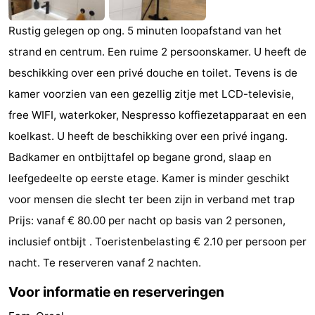
Monumenten
-
Rustig gelegen op ong. 5 minuten loopafstand van het
Kerken
-
strand en centrum. Een ruime 2 persoonskamer. U heeft de
beschikking over een privé douche en toilet. Tevens is de
Vuurtorens
-
kamer voorzien van een gezellig zitje met LCD-televisie,
Uitkijkpunten
Attracties
free WIFI, waterkoker, Nespresso koffiezetapparaat en een
koelkast. U heeft de beschikking over een privé ingang.
-
Badkamer en ontbijttafel op begane grond, slaap en
Speeltuinen
-
leefgedeelte op eerste etage. Kamer is minder geschikt
voor mensen die slecht ter been zijn in verband met trap
Binnenspeeltuinen
-
Prijs: vanaf € 80.00 per nacht op basis van 2 personen,
Bowlen
Wellness
inclusief ontbijt . Toeristenbelasting € 2.10 per persoon per
nacht. Te reserveren vanaf 2 nachten.
centra
Dorpen
Voor informatie en reserveringen
&
Natuur