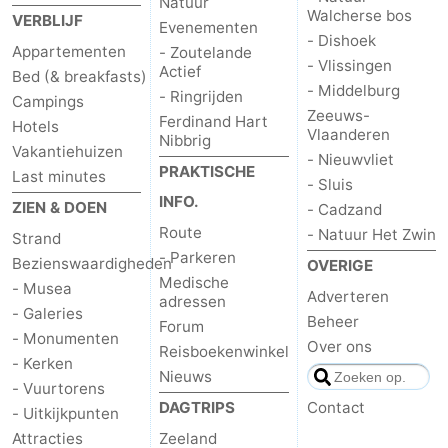
Natuur
Walcherse bos
VERBLIJF
Evenementen
- Dishoek
Appartementen
- Zoutelande
- Vlissingen
Actief
Bed (& breakfasts)
- Middelburg
- Ringrijden
Campings
Zeeuws-
Ferdinand Hart
Hotels
Vlaanderen
Nibbrig
Vakantiehuizen
- Nieuwvliet
PRAKTISCHE
Last minutes
- Sluis
INFO.
ZIEN & DOEN
- Cadzand
Route
- Natuur Het Zwin
Strand
- Parkeren
Bezienswaardigheden
OVERIGE
Medische
- Musea
Adverteren
adressen
- Galeries
Beheer
Forum
- Monumenten
Over ons
Reisboekenwinkel
- Kerken
Nieuws
- Vuurtorens
DAGTRIPS
Contact
- Uitkijkpunten
Attracties
Zeeland