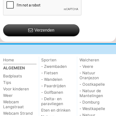
Verzenden
Home
Sporten
Walcheren
- Zwembaden
- Veere
ALGEMEEN
- Fietsen
- Natuur
Badplaats
Oranjezon
- Wandelen
Tips
- Oostkapelle
- Paardrijden
Voor kinderen
- Natuur de
- Golfbanen
Weer
Mantelingen
- Delta- en
Webcam
- Domburg
paravliegen
Langstraat
- Westkapelle
Eten en drinken
Webcam Strand
- Natuur