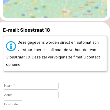
Kop
-
van
Veere
-
E-mail: Sloestraat 18
Schouwen
Natuur
-
Oranjezon
Oostkapelle
-
Deze gegevens worden direct en automatisch
verstuurd per e-mail naar de verhuurder van
Natuur
-
Sloestraat 18
. Deze zal vervolgens zelf met u contact
de
Domburg
-
opnemen.
Mantelingen
Westkapelle
-
Natuur
-
Walcherse
Dishoek
-
bos
Vlissingen
-