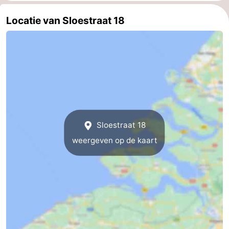
Zeeland
Locatie van Sloestraat 18
Schouwen-
Duiveland
-
Renesse
-
Brouwershaven
-
Sloestraat 18
Bruinisse
-
weergeven op de kaart
Zierikzee
-
Natuur
-
Oosterschelde
Burgh
-
Haamstede
Natuur
Walcheren