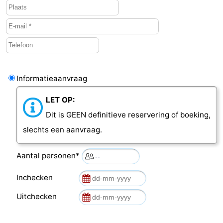
Middelburg
Zeeuws-
Vlaanderen
-
Nieuwvliet
-
Informatieaanvraag
Sluis
-
LET OP:
Cadzand
-
Dit is GEEN definitieve reservering of boeking,
slechts een aanvraag.
Natuur
Weer
Het
Contact
Aantal personen*
Zwin
Inchecken
Uitchecken