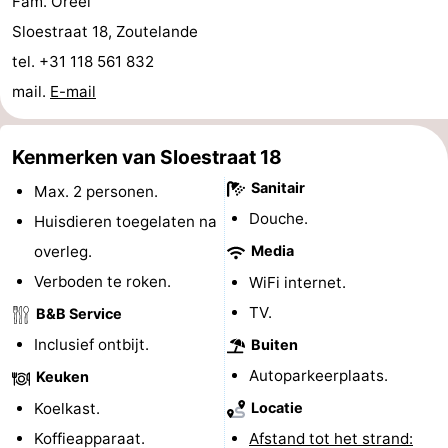
Fam. Oreel
Steden
Rondleidingen
Sloestraat 18, Zoutelande
tel. +31 118 561 832
Sporten
mail.
E-mail
-
Kenmerken van Sloestraat 18
Zwembaden
-
Sanitair
Max. 2 personen.
Fietsen
-
Douche.
Huisdieren toegelaten na
overleg.
Media
Wandelen
-
Verboden te roken.
WiFi internet.
Paardrijden
-
TV.
B&B Service
Golfbanen
-
Inclusief ontbijt.
Buiten
Autoparkeerplaats.
Keuken
Delta-
Eten
Koelkast.
Locatie
en
en
Evenementen
Koffieapparaat.
Afstand tot het strand: