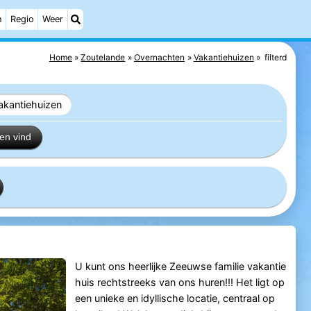
h
Regio
Weer
Home
Zoutelande
Overnachten
Vakantiehuizen
filterd
akantiehuizen
en vind
U kunt ons heerlijke Zeeuwse familie vakantie
huis rechtstreeks van ons huren!!! Het ligt op
een unieke en idyllische locatie, centraal op