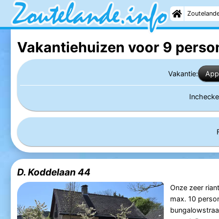
Zouteland
Vakantiehuizen voor 9 perso
Vakantie:
App
Incheck
D. Koddelaan 44
Onze zeer rian
max. 10 person
bungalowstraat