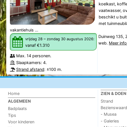
koelkast, koff
vaatwasser, o
beschikt u bui
met tuinmeubila
vakantiehuis ...
Duinweg 135, 
–
:
vrijdag 28
zondag 30 augustus 2026
web.
Meer info
vanaf €1.310
Max. 14 personen.
Slaapkamers: 4.
Strand afstand
: ±100 m.
Home
ZIEN & DOEN
Strand
ALGEMEEN
Bezienswaar
Badplaats
- Musea
Tips
- Galeries
Voor kinderen