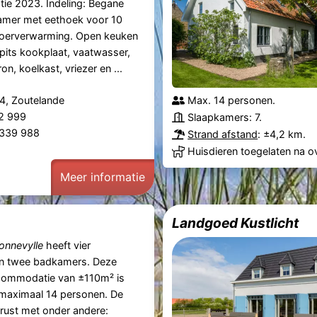
tie 2023. Indeling: Begane
mer met eethoek voor 10
loerverwarming. Open keuken
 pits kookplaat, vaatwasser,
, koelkast, vriezer en ...
4, Zoutelande
Max. 14 personen.
62 999
Slaapkamers: 7.
 339 988
Strand afstand
: ±4,2 km.
Huisdieren toegelaten na o
Meer informatie
Landgoed Kustlicht
onnevylle
heeft vier
n twee badkamers. Deze
ccommodatie van ±110m² is
 maximaal 14 personen. De
erust met onder andere: