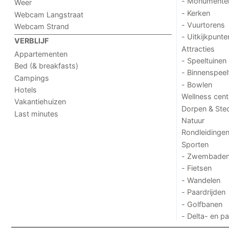
- Monumente
Weer
- Kerken
Webcam Langstraat
- Vuurtorens
Webcam Strand
- Uitkijkpunte
VERBLIJF
Attracties
Appartementen
- Speeltuinen
Bed (& breakfasts)
- Binnenspeel
Campings
- Bowlen
Hotels
Wellness cent
Vakantiehuizen
Dorpen & Ste
Last minutes
Natuur
Rondleidinge
Sporten
- Zwembade
- Fietsen
- Wandelen
- Paardrijden
- Golfbanen
- Delta- en p