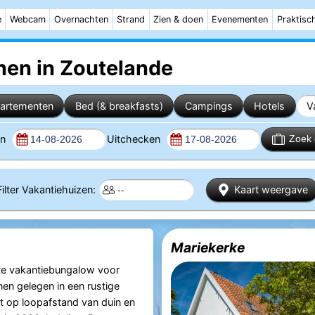
e
Webcam
Overnachten
Strand
Zien & doen
Evenementen
Praktisc
nen in Zoutelande
artementen
Bed (& breakfasts)
Campings
Hotels
V
en
Uitchecken
Zoek 
Filter Vakantiehuizen:
Kaart weergave
Mariekerke
te vakantiebungalow voor
en gelegen in een rustige
 op loopafstand van duin en