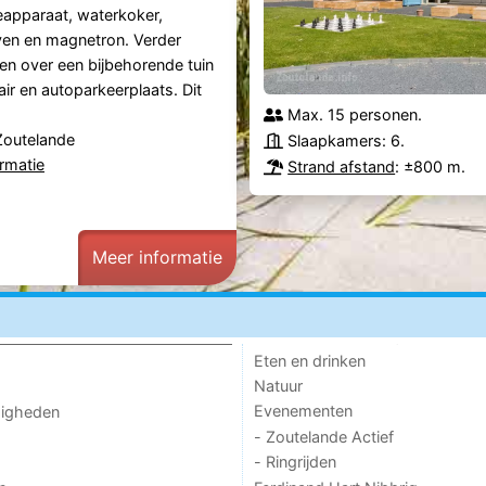
ieapparaat, waterkoker,
ven en magnetron. Verder
ten over een bijbehorende tuin
ir en autoparkeerplaats. Dit
Max. 15 personen.
Zoutelande
Slaapkamers: 6.
rmatie
Strand afstand
: ±800 m.
Meer informatie
Eten en drinken
Natuur
Evenementen
digheden
- Zoutelande Actief
- Ringrijden