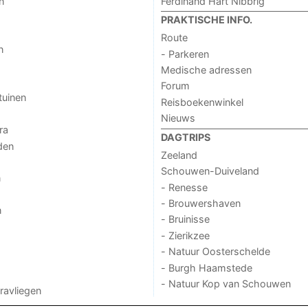
Ferdinand Hart Nibbrig
n
PRAKTISCHE INFO.
Route
n
- Parkeren
Medische adressen
Forum
tuinen
Reisboekenwinkel
Nieuws
ra
DAGTRIPS
den
Zeeland
Schouwen-Duiveland
n
- Renesse
- Brouwershaven
n
- Bruinisse
- Zierikzee
- Natuur Oosterschelde
- Burgh Haamstede
- Natuur Kop van Schouwen
aravliegen