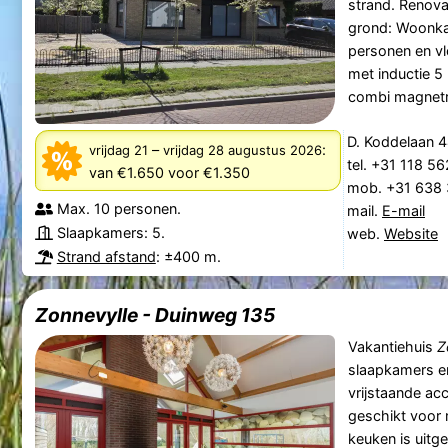
strand. Renova
grond: Woonka
personen en v
met inductie 5
combi magnetron
D. Koddelaan 4
–
:
vrijdag 21
vrijdag 28 augustus 2026
tel. +31 118 5
van €1.650
voor €1.350
mob. +31 638
Max. 10 personen.
mail.
E-mail
Slaapkamers: 5.
web.
Website
Strand afstand
: ±400 m.
Zonnevylle - Duinweg 135
Vakantiehuis
Z
slaapkamers e
vrijstaande a
geschikt voor
keuken is uitg