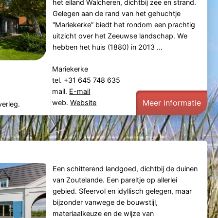
het eiland Walcheren, dichtbij zee en strand.
Gelegen aan de rand van het gehuchtje
“Mariekerke” biedt het rondom een prachtig
uitzicht over het Zeeuwse landschap. We
hebben het huis (1880) in 2013 ...
Mariekerke
tel. +31 645 748 635
mail.
E-mail
Meer informatie
web.
Website
verleg.
Een schitterend landgoed, dichtbij de duinen
van Zoutelande. Een pareltje op allerlei
gebied. Sfeervol en idyllisch gelegen, maar
bijzonder vanwege de bouwstijl,
materiaalkeuze en de wijze van