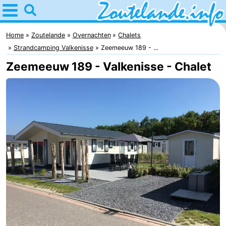
Home
Zoutelande
Home
Zoutelande
Overnachten
Chalets
Strandcamping Valkenisse
Zeemeeuw 189 - ...
Tips
Zeemeeuw 189 - Valkenisse - Chalet
Voor
kinderen
Webcam
Webcam
Langstraat
Webcam
Strand
Overnachten
Appartementen
Bed