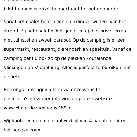
(Het tuinhuis is privé, behoort niet tot het gehuurde.)
Steden
Rondleidingen
Vanaf het chalet bent u een duinklim verwijderd van het
Sporten
strand. Bij het chalet is het genieten op het privé terras
-
met tuinstel en zweef-parasol. Op de camping is er een
supermarkt, restaurant, dierenpark en speeltuin. Vanaf de
Zwembaden
-
camping bent u ook zo op de plekken Zoutelande,
Fietsen
-
Vlissingen en Middelburg. Alles is perfect te bereiken met
de fiets.
Wandelen
-
Boekingsaanvragen alleen via onze website.
Paardrijden
-
meer foto's en verder info vind u op onze website
Golfbanen
-
www.chaletdezeemeeuw189.nl
Delta-
Eten
Wij hanteren een minimaal verblijf van 4 nachten buiten
het hoogseizoen.
en
en
Evenementen