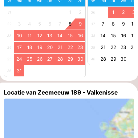
W
ma
di
wo
do
vr
za
zo
W
ma
di
wo
do
Kop
-
1
2
1
2
3
31
36
3
4
5
6
7
8
9
7
8
9
10
van
Veere
-
32
37
10
11
12
13
14
15
16
14
15
16
17
33
38
Schouwen
Natuur
-
17
18
19
20
21
22
23
21
22
23
24
34
39
Oranjezon
Oostkapelle
-
24
25
26
27
28
29
30
28
29
30
35
40
Natuur
-
31
36
de
Domburg
-
Locatie van Zeemeeuw 189 - Valkenisse
Mantelingen
Westkapelle
-
Natuur
-
Walcherse
Dishoek
-
bos
Vlissingen
-