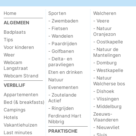
Home
Sporten
Walcheren
- Zwembaden
- Veere
ALGEMEEN
- Fietsen
- Natuur
Badplaats
Oranjezon
- Wandelen
Tips
- Oostkapelle
- Paardrijden
Voor kinderen
- Natuur de
- Golfbanen
Weer
Mantelingen
- Delta- en
Webcam
- Domburg
paravliegen
Langstraat
- Westkapelle
Eten en drinken
Webcam Strand
- Natuur
Natuur
Walcherse bos
VERBLIJF
Evenementen
- Dishoek
Appartementen
- Zoutelande
- Vlissingen
Actief
Bed (& breakfasts)
- Middelburg
- Ringrijden
Campings
Zeeuws-
Ferdinand Hart
Hotels
Vlaanderen
Nibbrig
Vakantiehuizen
- Nieuwvliet
PRAKTISCHE
Last minutes
- Sluis