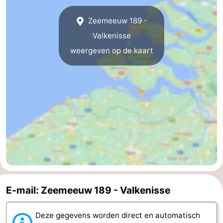
Middelburg
Zeeuws-
Zeemeeuw 189 -
Valkenisse
Vlaanderen
-
weergeven op de kaart
Nieuwvliet
-
Sluis
-
Cadzand
-
Natuur
Weer
Het
Contact
Zwin
E-mail: Zeemeeuw 189 - Valkenisse
Deze gegevens worden direct en automatisch