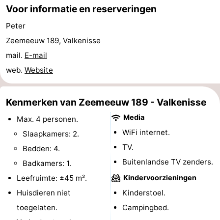
Voor informatie en reserveringen
paravliegen
drinken
Ringrijden
Peter
Zoutelande
Zeemeeuw 189, Valkenisse
mail.
E-mail
Actief
Praktisch
web.
Website
Forum
Kenmerken van Zeemeeuw 189 - Valkenisse
Route
Media
Max. 4 personen.
-
WiFi internet.
Slaapkamers: 2.
TV.
Parkeren
Reisboekenwinkel
Bedden: 4.
Buitenlandse TV zenders.
Badkamers: 1.
Nieuws
Leefruimte: ±45 m².
Kindervoorzieningen
Medische
Huisdieren niet
Kinderstoel.
toegelaten.
Campingbed.
adressen
Regio