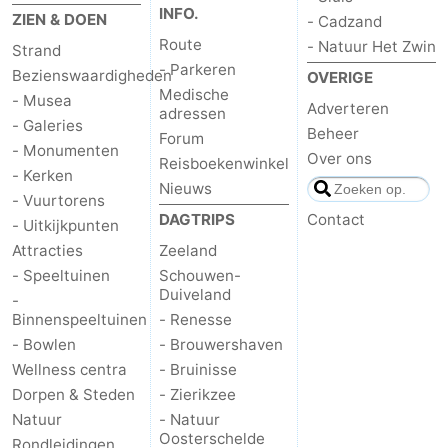
INFO.
ZIEN & DOEN
- Cadzand
Route
- Natuur Het Zwin
Strand
- Parkeren
Bezienswaardigheden
OVERIGE
Medische
- Musea
Adverteren
adressen
- Galeries
Beheer
Forum
- Monumenten
Over ons
Reisboekenwinkel
- Kerken
Nieuws
- Vuurtorens
DAGTRIPS
Contact
- Uitkijkpunten
Attracties
Zeeland
- Speeltuinen
Schouwen-
Duiveland
-
Binnenspeeltuinen
- Renesse
- Bowlen
- Brouwershaven
Wellness centra
- Bruinisse
Dorpen & Steden
- Zierikzee
Natuur
- Natuur
Oosterschelde
Rondleidingen