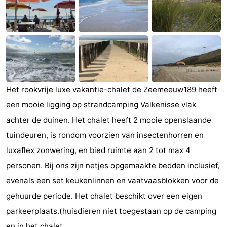
Monumenten
-
Kerken
-
Vuurtorens
-
Uitkijkpunten
Attracties
Het rookvrije luxe vakantie-chalet de Zeemeeuw189 heeft
een mooie ligging op strandcamping Valkenisse vlak
-
achter de duinen. Het chalet heeft 2 mooie openslaande
Speeltuinen
-
tuindeuren, is rondom voorzien van insectenhorren en
luxaflex zonwering, en bied ruimte aan 2 tot max 4
Binnenspeeltuinen
-
personen. Bij ons zijn netjes opgemaakte bedden inclusief,
Bowlen
Wellness
evenals een set keukenlinnen en vaatvaasblokken voor de
gehuurde periode. Het chalet beschikt over een eigen
centra
Dorpen
parkeerplaats.(huisdieren niet toegestaan op de camping
&
Natuur
en in het chalet.