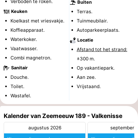
Verboden te roken.
Buiten
Zeeland
Keuken
Terras.
Koelkast met vriesvakje.
Tuinmeubilair.
Schouwen-
Koffieapparaat.
Autoparkeerplaats.
Duiveland
-
Waterkoker.
Locatie
Vaatwasser.
Afstand tot het strand:
Renesse
-
Combi magnetron.
±300 m.
Brouwershaven
-
Sanitair
Op vakantiepark.
Douche.
Aan zee.
Bruinisse
-
Toilet.
Vrijstaand.
Zierikzee
-
Wastafel.
Natuur
-
Kalender van Zeemeeuw 189 - Valkenisse
Oosterschelde
Burgh
-
augustus 2026
september 
Haamstede
Natuur
Walcheren