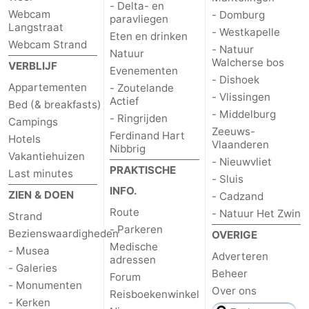
- Delta- en
Webcam
- Domburg
paravliegen
Langstraat
- Westkapelle
Eten en drinken
Webcam Strand
- Natuur
Natuur
Walcherse bos
VERBLIJF
Evenementen
- Dishoek
Appartementen
- Zoutelande
- Vlissingen
Actief
Bed (& breakfasts)
- Middelburg
- Ringrijden
Campings
Zeeuws-
Ferdinand Hart
Hotels
Vlaanderen
Nibbrig
Vakantiehuizen
- Nieuwvliet
PRAKTISCHE
Last minutes
- Sluis
INFO.
ZIEN & DOEN
- Cadzand
Route
- Natuur Het Zwin
Strand
- Parkeren
Bezienswaardigheden
OVERIGE
Medische
- Musea
Adverteren
adressen
- Galeries
Beheer
Forum
- Monumenten
Over ons
Reisboekenwinkel
- Kerken