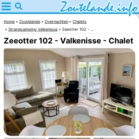
Home
Zoutelande
Home
Zoutelande
Overnachten
Chalets
Strandcamping Valkenisse
Zeeotter 102 - ...
Tips
Zeeotter 102 - Valkenisse - Chalet
Voor
kinderen
Webcam
Webcam
Langstraat
Webcam
Strand
Overnachten
Appartementen
Bed