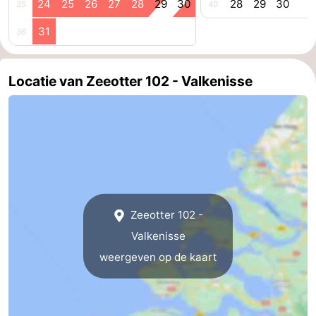
24
25
26
27
28
29
30
28
29
30
35
40
31
36
Locatie van Zeeotter 102 - Valkenisse
Zeeotter 102 -
Valkenisse
weergeven op de kaart