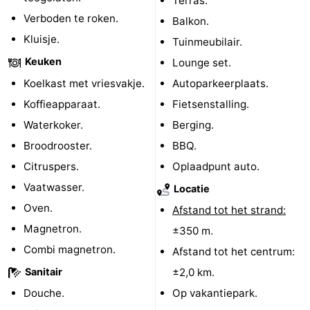
Terras.
Verboden te roken.
Balkon.
Kop
-
Kluisje.
Tuinmeubilair.
van
Veere
-
Keuken
Lounge set.
Koelkast met vriesvakje.
Autoparkeerplaats.
Schouwen
Natuur
-
Koffieapparaat.
Fietsenstalling.
Oranjezon
Oostkapelle
-
Waterkoker.
Berging.
Broodrooster.
BBQ.
Natuur
-
Citruspers.
Oplaadpunt auto.
de
Domburg
-
Vaatwasser.
Locatie
Oven.
Afstand tot het strand:
Mantelingen
Westkapelle
-
Magnetron.
±350 m.
Natuur
-
Combi magnetron.
Afstand tot het centrum:
Sanitair
±2,0 km.
Walcherse
Dishoek
-
Douche.
Op vakantiepark.
bos
Vlissingen
-