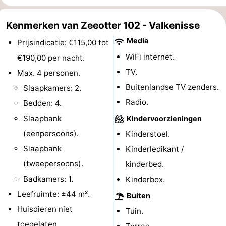
Zeeland
Kenmerken van Zeeotter 102 - Valkenisse
Schouwen-
Media
Prijsindicatie: €115,00 tot
WiFi internet.
€190,00 per nacht.
Duiveland
-
TV.
Max. 4 personen.
Renesse
-
Buitenlandse TV zenders.
Slaapkamers: 2.
Radio.
Bedden: 4.
Brouwershaven
-
Slaapbank
Kindervoorzieningen
Bruinisse
-
(eenpersoons).
Kinderstoel.
Slaapbank
Kinderledikant /
Zierikzee
-
(tweepersoons).
kinderbed.
Natuur
-
Badkamers: 1.
Kinderbox.
Leefruimte: ±44 m².
Buiten
Oosterschelde
Burgh
-
Huisdieren niet
Tuin.
Haamstede
Natuur
Walcheren
toegelaten.