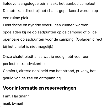
liefdevol aangelegde tuin maakt het aanbod compleet.
paravliegen
drinken
Ringrijden
De auto kan direct bij het chalet geparkeerd worden op
een ruime plek.
Zoutelande
Elektrische en hybride voertuigen kunnen worden
Actief
Praktisch
opgeladen bij de oplaadpunten op de camping of bij de
openbare oplaadpunten voor de camping. (Opladen direct
Forum
bij het chalet is niet mogelijk).
Route
Onze chalet biedt alles wat je nodig hebt voor een
-
perfecte strandvakantie:
Comfort, directe nabijheid van het strand, privacy, het
Parkeren
Reisboekenwinkel
geluid van de zee en ontspanning!
Nieuws
Voor informatie en reserveringen
Medische
Fam. Hartmann
mail.
E-mail
adressen
Regio