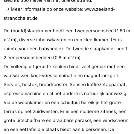
slechts 350 meter van het unieke strand.
Steden
Rondleidingen
--> Meer informatie op onze website: www.zeeland-
strandchalet.de
Sporten
De (hoofd)slaapkamer heeft een tweepersoonsbed (1.60 m
-
x 2 m), diverse inbouwkasten en een kleedkamer. (Er is
ruimte voor een babybedje). De tweede slaapkamer heeft
Zwembaden
-
2 eenpersoonsbedden (0,8 m x 2 m).
Fietsen
-
De volledig uitgeruste keuken biedt veel gemak met een
vaatwasser, koel-vriescombinatie en magnetron-grill.
Wandelen
-
Servies, bestek, broodrooster, Senseo koffiezetapparaat,
Paardrijden
-
espressomachine en al het andere is natuurlijk aanwezig.
Via de woonkamer en een schuifpui bereik je het grote
Golfbanen
-
terras op het zuidwesten. Er is een moderne zithoek, een
Delta-
Eten
grote uitschuifbare en draaibare parasol, een windscherm
en een eettafel die plaats biedt aan 6 personen. De
en
en
Evenementen