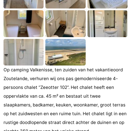
Monumenten
-
Kerken
-
Vuurtorens
-
Uitkijkpunten
Attracties
-
Op camping Valkenisse, ten zuiden van het vakantieoord
Speeltuinen
-
Zoutelande, verhuren wij ons pas gemoderniseerde 4-
Binnenspeeltuinen
-
persoons chalet “Zeeotter 102”. Het chalet heeft een
oppervlakte van ca. 45 m² en bestaat uit twee
Bowlen
Wellness
slaapkamers, badkamer, keuken, woonkamer, groot terras
centra
Dorpen
op het zuidwesten en een ruime tuin. Het chalet ligt in een
rustige doodlopende straat direct achter de duinen en op
&
Natuur