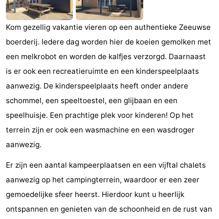
Monumenten
-
Kom gezellig vakantie vieren op een authentieke Zeeuwse
Kerken
-
boerderij. Iedere dag worden hier de koeien gemolken met
een melkrobot en worden de kalfjes verzorgd. Daarnaast
Vuurtorens
-
is er ook een recreatieruimte en een kinderspeelplaats
Uitkijkpunten
Attracties
aanwezig. De kinderspeelplaats heeft onder andere
schommel, een speeltoestel, een glijbaan en een
-
speelhuisje. Een prachtige plek voor kinderen! Op het
Speeltuinen
-
terrein zijn er ook een wasmachine en een wasdroger
aanwezig.
Binnenspeeltuinen
-
Er zijn een aantal kampeerplaatsen en een vijftal chalets
Bowlen
Wellness
aanwezig op het campingterrein, waardoor er een zeer
centra
Dorpen
gemoedelijke sfeer heerst. Hierdoor kunt u heerlijk
ontspannen en genieten van de schoonheid en de rust van
&
Natuur