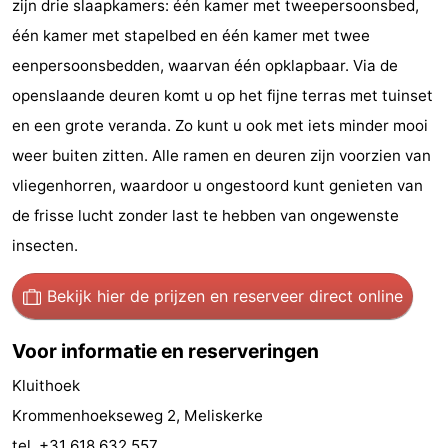
zijn drie slaapkamers: één kamer met tweepersoonsbed,
paravliegen
drinken
Ringrijden
één kamer met stapelbed en één kamer met twee
eenpersoonsbedden, waarvan één opklapbaar. Via de
Zoutelande
openslaande deuren komt u op het fijne terras met tuinset
Actief
Praktisch
en een grote veranda. Zo kunt u ook met iets minder mooi
weer buiten zitten. Alle ramen en deuren zijn voorzien van
Forum
vliegenhorren, waardoor u ongestoord kunt genieten van
Route
de frisse lucht zonder last te hebben van ongewenste
insecten.
-
Bekijk hier de prijzen
en reserveer direct online
Parkeren
Reisboekenwinkel
Nieuws
Voor informatie en reserveringen
Kluithoek
Medische
Krommenhoekseweg 2, Meliskerke
adressen
Regio
tel. +31 618 632 557