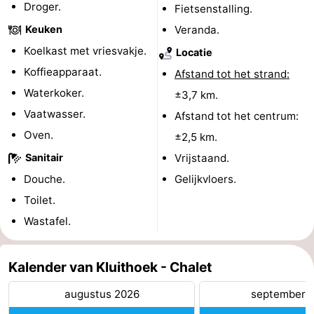
Droger.
Fietsenstalling.
Kop
-
Keuken
Veranda.
Koelkast met vriesvakje.
Locatie
van
Veere
-
Koffieapparaat.
Afstand tot het strand:
Schouwen
Natuur
-
Waterkoker.
±3,7 km.
Vaatwasser.
Afstand tot het centrum:
Oranjezon
Oostkapelle
-
Oven.
±2,5 km.
Natuur
-
Sanitair
Vrijstaand.
Douche.
Gelijkvloers.
de
Domburg
-
Toilet.
Mantelingen
Westkapelle
-
Wastafel.
Natuur
-
Kalender van Kluithoek - Chalet
Walcherse
Dishoek
-
augustus 2026
september 
bos
Vlissingen
-