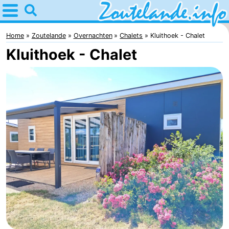
Home
Zoutelande
Home
Zoutelande
Overnachten
Chalets
Kluithoek - Chalet
Kluithoek - Chalet
Tips
Voor
kinderen
Webcam
Webcam
Langstraat
Webcam
Strand
Overnachten
Appartementen
Bed