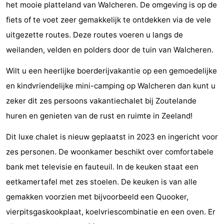
het mooie platteland van Walcheren. De omgeving is op de
Steden
Rondleidingen
fiets of te voet zeer gemakkelijk te ontdekken via de vele
uitgezette routes. Deze routes voeren u langs de
Sporten
weilanden, velden en polders door de tuin van Walcheren.
-
Wilt u een heerlijke boerderijvakantie op een gemoedelijke
Zwembaden
-
en kindvriendelijke mini-camping op Walcheren dan kunt u
zeker dit zes persoons vakantiechalet bij Zoutelande
Fietsen
-
huren en genieten van de rust en ruimte in Zeeland!
Wandelen
-
Dit luxe chalet is nieuw geplaatst in 2023 en ingericht voor
Paardrijden
-
zes personen. De woonkamer beschikt over comfortabele
bank met televisie en fauteuil. In de keuken staat een
Golfbanen
-
eetkamertafel met zes stoelen. De keuken is van alle
Delta-
Eten
gemakken voorzien met bijvoorbeeld een Quooker,
vierpitsgaskookplaat, koelvriescombinatie en een oven. Er
en
en
Evenementen