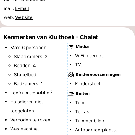
mail.
E-mail
Zeeland
web.
Website
Schouwen-
Kenmerken van Kluithoek - Chalet
Duiveland
-
Media
Max. 6 personen.
Renesse
-
WiFi internet.
Slaapkamers: 3.
Brouwershaven
-
TV.
Bedden: 4.
Stapelbed.
Kindervoorzieningen
Bruinisse
-
Badkamers: 1.
Kinderstoel.
Zierikzee
-
Leefruimte: ±44 m².
Buiten
Huisdieren niet
Tuin.
Natuur
-
toegelaten.
Terras.
Oosterschelde
Burgh
-
Verboden te roken.
Tuinmeubilair.
Wasmachine.
Autoparkeerplaats.
Haamstede
Natuur
Walcheren