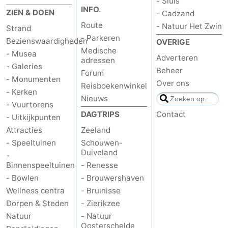
- Sluis
INFO.
ZIEN & DOEN
- Cadzand
Route
- Natuur Het Zwin
Strand
- Parkeren
Bezienswaardigheden
OVERIGE
Medische
- Musea
Adverteren
adressen
- Galeries
Beheer
Forum
- Monumenten
Over ons
Reisboekenwinkel
- Kerken
Nieuws
- Vuurtorens
DAGTRIPS
Contact
- Uitkijkpunten
Attracties
Zeeland
- Speeltuinen
Schouwen-
Duiveland
-
Binnenspeeltuinen
- Renesse
- Bowlen
- Brouwershaven
Wellness centra
- Bruinisse
Dorpen & Steden
- Zierikzee
Natuur
- Natuur
Oosterschelde