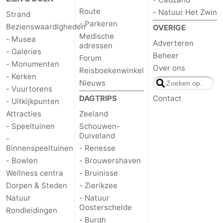
Route
- Natuur Het Zwin
Strand
Zeeland
- Parkeren
Bezienswaardigheden
OVERIGE
Medische
Schouwen-
- Musea
Adverteren
adressen
- Galeries
Beheer
Forum
Duiveland
-
- Monumenten
Over ons
Reisboekenwinkel
- Kerken
Nieuws
Renesse
-
- Vuurtorens
DAGTRIPS
Contact
- Uitkijkpunten
Brouwershaven
-
Attracties
Zeeland
- Speeltuinen
Schouwen-
Bruinisse
-
Duiveland
-
Binnenspeeltuinen
- Renesse
Zierikzee
-
- Bowlen
- Brouwershaven
Wellness centra
- Bruinisse
Natuur
-
Dorpen & Steden
- Zierikzee
Oosterschelde
Burgh
-
Natuur
- Natuur
Oosterschelde
Rondleidingen
Haamstede
Natuur
Walcheren
- Burgh