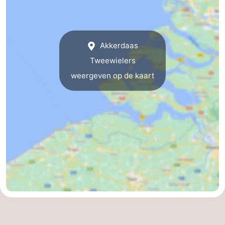
Monumenten
-
Kerken
-
Akkerdaas
Vuurtorens
-
Tweewielers
weergeven op de kaart
Uitkijkpunten
Attracties
-
Speeltuinen
-
Binnenspeeltuinen
-
Bowlen
Wellness
centra
Dorpen
&
Natuur