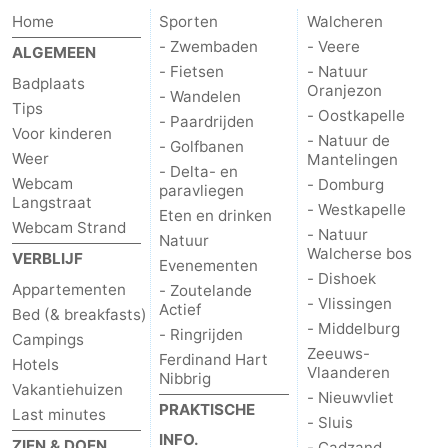
Home
Sporten
Walcheren
paravliegen
drinken
Ringrijden
- Zwembaden
- Veere
ALGEMEEN
- Fietsen
- Natuur
Zoutelande
Badplaats
Oranjezon
- Wandelen
Tips
- Oostkapelle
Actief
Praktisch
- Paardrijden
Voor kinderen
- Natuur de
- Golfbanen
Weer
Mantelingen
Forum
- Delta- en
Webcam
- Domburg
paravliegen
Langstraat
- Westkapelle
Route
Eten en drinken
Webcam Strand
- Natuur
Natuur
Walcherse bos
-
VERBLIJF
Evenementen
- Dishoek
Appartementen
- Zoutelande
Parkeren
Reisboekenwinkel
- Vlissingen
Actief
Bed (& breakfasts)
- Middelburg
- Ringrijden
Campings
Nieuws
Zeeuws-
Ferdinand Hart
Hotels
Vlaanderen
Nibbrig
Vakantiehuizen
Medische
- Nieuwvliet
PRAKTISCHE
Last minutes
- Sluis
adressen
Regio
INFO.
ZIEN & DOEN
- Cadzand