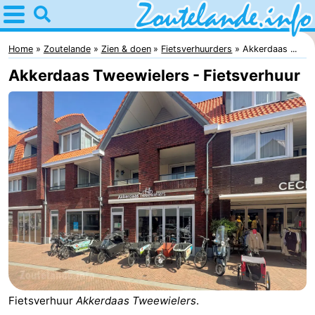
Home
Zoutelande
Home
Zoutelande
Zien & doen
Fietsverhuurders
Akkerdaas ...
Akkerdaas Tweewielers - Fietsverhuur
Tips
Voor
kinderen
Webcam
Webcam
Langstraat
Webcam
Strand
Overnachten
Appartementen
Fietsverhuur
Akkerdaas Tweewielers
.
Bed