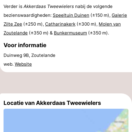
Verder is
Akkerdaas Tweewielers
nabij de volgende
(&
Campings
bezienswaardigheden:
Speeltuin Duinen
(±150 m),
Galerie
breakfasts)
Hotels
Zilte Zee
(±250 m),
Catharinakerk
(±300 m),
Molen van
Zoutelande
(±350 m) &
Bunkermuseum
(±350 m).
Vakantiehuizen
Voor informatie
Last
Duinweg 9B, Zoutelande
minutes
Strand
web.
Website
Zien
&
Bezienswaardigheden
doen
-
Locatie van Akkerdaas Tweewielers
Musea
-
Galeries
-