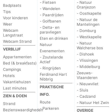
- Fietsen
- Natuur
Badplaats
Oranjezon
- Wandelen
Tips
- Oostkapelle
- Paardrijden
Voor kinderen
- Natuur de
- Golfbanen
Weer
Mantelingen
- Delta- en
Webcam
- Domburg
paravliegen
Langstraat
- Westkapelle
Eten en drinken
Webcam Strand
- Natuur
Natuur
Walcherse bos
VERBLIJF
Evenementen
- Dishoek
Appartementen
- Zoutelande
- Vlissingen
Actief
Bed (& breakfasts)
- Middelburg
- Ringrijden
Campings
Zeeuws-
Ferdinand Hart
Hotels
Vlaanderen
Nibbrig
Vakantiehuizen
- Nieuwvliet
PRAKTISCHE
Last minutes
- Sluis
INFO.
ZIEN & DOEN
- Cadzand
Route
- Natuur Het Zwin
Strand
- Parkeren
Bezienswaardigheden
OVERIGE