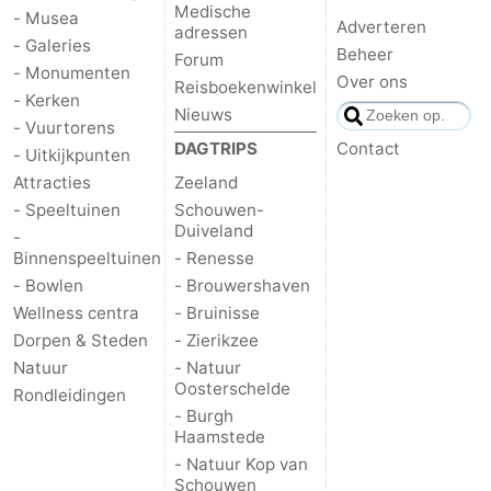
Medische
- Musea
Adverteren
adressen
- Galeries
Beheer
Forum
- Monumenten
Over ons
Reisboekenwinkel
- Kerken
Nieuws
- Vuurtorens
DAGTRIPS
Contact
- Uitkijkpunten
Attracties
Zeeland
- Speeltuinen
Schouwen-
Duiveland
-
Binnenspeeltuinen
- Renesse
- Bowlen
- Brouwershaven
Wellness centra
- Bruinisse
Dorpen & Steden
- Zierikzee
Natuur
- Natuur
Oosterschelde
Rondleidingen
- Burgh
Haamstede
- Natuur Kop van
Schouwen