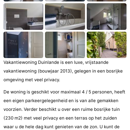
Monumenten
-
Kerken
-
Vuurtorens
-
Uitkijkpunten
Attracties
-
Vakantiewoning Duinlande is een luxe, vrijstaande
vakantiewoning (bouwjaar 2013), gelegen in een bosrijke
Speeltuinen
-
omgeving met veel privacy.
Binnenspeeltuinen
-
De woning is geschikt voor maximaal 4 / 5 personen, heeft
Bowlen
Wellness
een eigen parkeergelegenheid en is van alle gemakken
voorzien. Verder beschikt u over een ruime bosrijke tuin
centra
Dorpen
(230 m2) met veel privacy en een terras op het zuiden
&
Natuur
waar u de hele dag kunt genieten van de zon. U kunt de