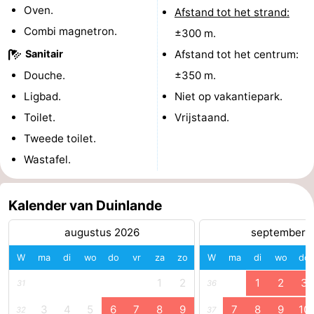
Oven.
Afstand tot het strand:
Middelburg
Zeeuws-
Combi magnetron.
±300 m.
Sanitair
Afstand tot het centrum:
Vlaanderen
-
Douche.
±350 m.
Nieuwvliet
-
Ligbad.
Niet op vakantiepark.
Toilet.
Vrijstaand.
Sluis
-
Tweede toilet.
Cadzand
-
Wastafel.
Natuur
Weer
Kalender van Duinlande
Het
Contact
augustus 2026
september 
Zwin
W
ma
di
wo
do
vr
za
zo
W
ma
di
wo
do
1
2
1
2
3
31
36
3
4
5
6
7
8
9
7
8
9
10
32
37