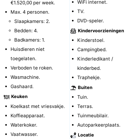
WiFi internet.
€1.520,00 per week.
Kop
-
TV.
Max. 4 personen.
DVD-speler.
Slaapkamers: 2.
van
Veere
-
Bedden: 4.
Kindervoorzieningen
Schouwen
Natuur
-
Badkamers: 1.
Kinderstoel.
Huisdieren niet
Campingbed.
Oranjezon
Oostkapelle
-
toegelaten.
Kinderledikant /
Natuur
-
Verboden te roken.
kinderbed.
Wasmachine.
Traphekje.
de
Domburg
-
Gashaard.
Buiten
Mantelingen
Westkapelle
-
Keuken
Tuin.
Koelkast met vriesvakje.
Terras.
Natuur
-
Koffieapparaat.
Tuinmeubilair.
Walcherse
Dishoek
-
Waterkoker.
Autoparkeerplaats.
Vaatwasser.
Locatie
bos
Vlissingen
-