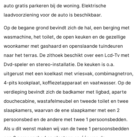
auto gratis parkeren bij de woning. Elektrische
Steden
Rondleidingen
laadvoorziening voor de auto is beschikbaar.
Sporten
Op de begane grond bevindt zich de hal, een berging met
-
wasmachine, het toilet, de open keuken en de gezellige
woonkamer met gashaard en openslaande tuindeuren
Zwembaden
-
naar het terras. De zithoek beschikt over een Lcd-Tv met
Fietsen
-
Dvd-speler en stereo-installatie. De keuken is o.a.
uitgerust met een koelkast met vriesvak, combimagnetron,
Wandelen
-
4-pits kookplaat, koffiezetapparaat en vaatwasser. Op de
Paardrijden
-
verdieping bevindt zich de badkamer met ligbad, aparte
douchecabine, wastafelmeubel en tweede toilet en twee
Golfbanen
-
slaapkamers, waarvan de ene slaapkamer met een 2
Delta-
Eten
persoonsbed en de andere met twee 1 persoonsbedden.
Als u dit wenst maken wij van de twee 1 persoonsbedden
en
en
Evenementen