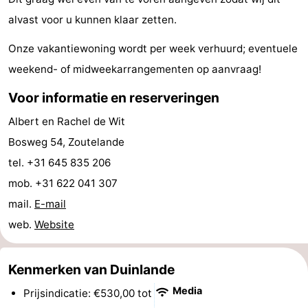
alvast voor u kunnen klaar zetten.
Zeeland
Onze vakantiewoning wordt per week verhuurd; eventuele
Schouwen-
weekend- of midweekarrangementen op aanvraag!
Duiveland
-
Voor informatie en reserveringen
Renesse
-
Albert en Rachel de Wit
Bosweg 54, Zoutelande
Brouwershaven
-
tel. +31 645 835 206
Bruinisse
-
mob. +31 622 041 307
mail.
E-mail
Zierikzee
-
web.
Website
Natuur
-
Kenmerken van Duinlande
Oosterschelde
Burgh
-
Media
Prijsindicatie: €530,00 tot
Haamstede
Natuur
Walcheren