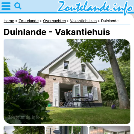
Home
Zoutelande
Home
Zoutelande
Overnachten
Vakantiehuizen
Duinlande
Duinlande - Vakantiehuis
Tips
Voor
kinderen
Webcam
Webcam
Langstraat
Webcam
Strand
Overnachten
Appartementen
Bed