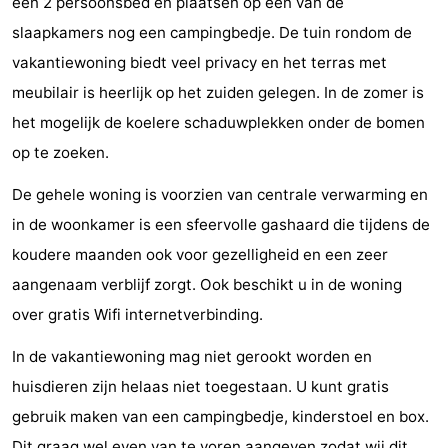
een 2 persoonsbed en plaatsen op één van de
paravliegen
drinken
Ringrijden
slaapkamers nog een campingbedje. De tuin rondom de
vakantiewoning biedt veel privacy en het terras met
Zoutelande
meubilair is heerlijk op het zuiden gelegen. In de zomer is
Actief
Praktisch
het mogelijk de koelere schaduwplekken onder de bomen
op te zoeken.
Forum
De gehele woning is voorzien van centrale verwarming en
Route
in de woonkamer is een sfeervolle gashaard die tijdens de
koudere maanden ook voor gezelligheid en een zeer
-
aangenaam verblijf zorgt. Ook beschikt u in de woning
Parkeren
Reisboekenwinkel
over gratis Wifi internetverbinding.
Nieuws
In de vakantiewoning mag niet gerookt worden en
huisdieren zijn helaas niet toegestaan. U kunt gratis
Medische
gebruik maken van een campingbedje, kinderstoel en box.
adressen
Regio
Dit graag wel even van te voren aangeven zodat wij dit