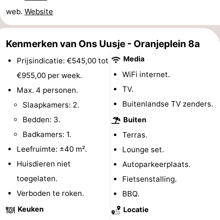
web.
Website
Kop
-
van
Veere
-
Kenmerken van Ons Uusje - Oranjeplein 8a
Media
Prijsindicatie: €545,00 tot
Schouwen
Natuur
-
WiFi internet.
€955,00 per week.
Oranjezon
Oostkapelle
-
TV.
Max. 4 personen.
Buitenlandse TV zenders.
Slaapkamers: 2.
Natuur
-
Bedden: 3.
Buiten
de
Domburg
-
Badkamers: 1.
Terras.
Leefruimte: ±40 m².
Lounge set.
Mantelingen
Westkapelle
-
Huisdieren niet
Autoparkeerplaats.
Natuur
-
toegelaten.
Fietsenstalling.
Verboden te roken.
BBQ.
Walcherse
Dishoek
-
Keuken
Locatie
bos
Vlissingen
-