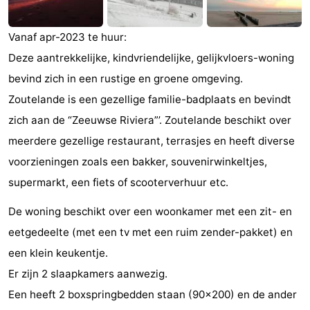
Monumenten
-
Vanaf apr-2023 te huur:
Kerken
-
Deze aantrekkelijke, kindvriendelijke, gelijkvloers-woning
bevind zich in een rustige en groene omgeving.
Vuurtorens
-
Zoutelande is een gezellige familie-badplaats en bevindt
Uitkijkpunten
Attracties
zich aan de “Zeeuwse Riviera”’. Zoutelande beschikt over
meerdere gezellige restaurant, terrasjes en heeft diverse
-
voorzieningen zoals een bakker, souvenirwinkeltjes,
Speeltuinen
-
supermarkt, een fiets of scooterverhuur etc.
Binnenspeeltuinen
-
De woning beschikt over een woonkamer met een zit- en
eetgedeelte (met een tv met een ruim zender-pakket) en
Bowlen
Wellness
een klein keukentje.
centra
Dorpen
Er zijn 2 slaapkamers aanwezig.
Een heeft 2 boxspringbedden staan (90x200) en de ander
&
Natuur