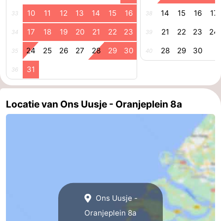
10
11
12
13
14
15
16
14
15
16
17
33
38
17
18
19
20
21
22
23
21
22
23
24
34
39
24
25
26
27
28
29
30
28
29
30
35
40
31
36
Locatie van Ons Uusje - Oranjeplein 8a
Ons Uusje -
Oranjeplein 8a