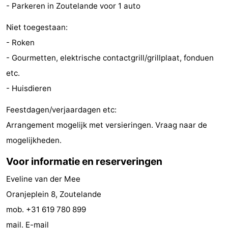
- Parkeren in Zoutelande voor 1 auto
Zeeland
Niet toegestaan:
Schouwen-
- Roken
- Gourmetten, elektrische contactgrill/grillplaat, fonduen
Duiveland
-
etc.
Renesse
-
- Huisdieren
Brouwershaven
-
Feestdagen/verjaardagen etc:
Arrangement mogelijk met versieringen. Vraag naar de
Bruinisse
-
mogelijkheden.
Zierikzee
-
Voor informatie en reserveringen
Natuur
-
Eveline van der Mee
Oranjeplein 8, Zoutelande
Oosterschelde
Burgh
-
mob. +31 619 780 899
Haamstede
Natuur
Walcheren
mail.
E-mail