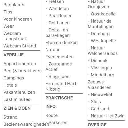
- Fietsen
- Natuur
Badplaats
Oranjezon
- Wandelen
Tips
- Oostkapelle
- Paardrijden
Voor kinderen
- Natuur de
- Golfbanen
Weer
Mantelingen
- Delta- en
Webcam
- Domburg
paravliegen
Langstraat
- Westkapelle
Eten en drinken
Webcam Strand
- Natuur
Natuur
Walcherse bos
VERBLIJF
Evenementen
- Dishoek
Appartementen
- Zoutelande
- Vlissingen
Actief
Bed (& breakfasts)
- Middelburg
- Ringrijden
Campings
Zeeuws-
Ferdinand Hart
Hotels
Vlaanderen
Nibbrig
Vakantiehuizen
- Nieuwvliet
PRAKTISCHE
Last minutes
- Sluis
INFO.
ZIEN & DOEN
- Cadzand
Route
- Natuur Het Zwin
Strand
- Parkeren
Bezienswaardigheden
OVERIGE