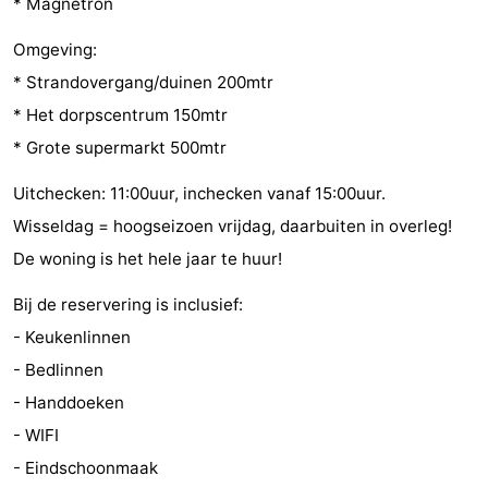
* Magnetron
paravliegen
drinken
Ringrijden
Omgeving:
Zoutelande
* Strandovergang/duinen 200mtr
* Het dorpscentrum 150mtr
Actief
Praktisch
* Grote supermarkt 500mtr
Forum
Uitchecken: 11:00uur, inchecken vanaf 15:00uur.
Wisseldag = hoogseizoen vrijdag, daarbuiten in overleg!
Route
De woning is het hele jaar te huur!
-
Bij de reservering is inclusief:
Parkeren
Reisboekenwinkel
- Keukenlinnen
- Bedlinnen
Nieuws
- Handdoeken
Medische
- WIFI
- Eindschoonmaak
adressen
Regio