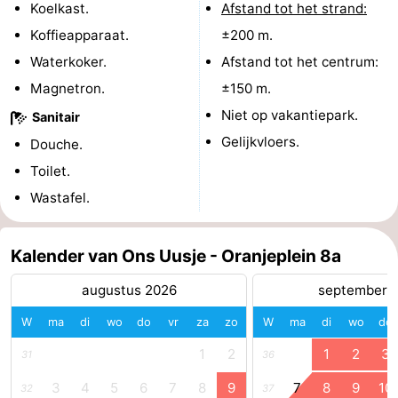
Koelkast.
Afstand tot het strand:
Middelburg
Zeeuws-
Koffieapparaat.
±200 m.
Waterkoker.
Afstand tot het centrum:
Vlaanderen
-
Magnetron.
±150 m.
Nieuwvliet
-
Niet op vakantiepark.
Sanitair
Gelijkvloers.
Douche.
Sluis
-
Toilet.
Cadzand
-
Wastafel.
Natuur
Weer
Kalender van Ons Uusje - Oranjeplein 8a
Het
Contact
augustus 2026
september 
Zwin
W
ma
di
wo
do
vr
za
zo
W
ma
di
wo
do
1
2
1
2
3
31
36
3
4
5
6
7
8
9
7
8
9
10
32
37