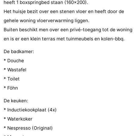
heeft 1 boxspringbed staan (160x200).
Steden
Rondleidingen
Het huisje bezit over een stenen vloer en heeft door de
gehele woning vloerverwarming liggen.
Sporten
Buiten beschikt men over een privé-toegang tot de woning
-
en is er een klein terras met tuinmeubels en kolen-bbq.
Zwembaden
-
De badkamer:
* Douche
Fietsen
-
* Wastafel
Wandelen
-
* Toilet
* Föhn
Paardrijden
-
De keuken:
Golfbanen
-
* Inductiekookplaat (4x)
Delta-
Eten
* Waterkoker
* Nespresso (Original)
en
en
Evenementen