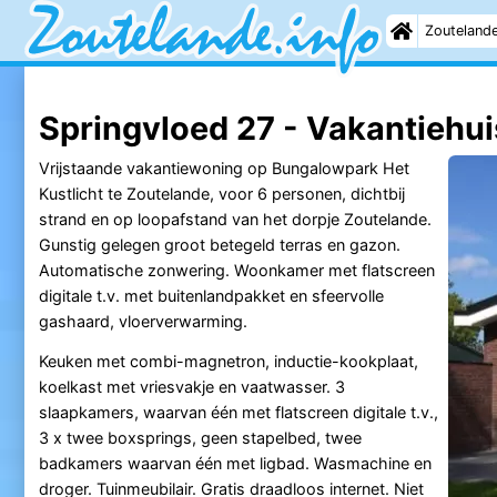
Zouteland
Springvloed 27 - Vakantiehui
Vrijstaande vakantiewoning op Bungalowpark Het
Kustlicht te Zoutelande, voor 6 personen, dichtbij
strand en op loopafstand van het dorpje Zoutelande.
Gunstig gelegen groot betegeld terras en gazon.
Automatische zonwering. Woonkamer met flatscreen
digitale t.v. met buitenlandpakket en sfeervolle
gashaard, vloerverwarming.
Keuken met combi-magnetron, inductie-kookplaat,
koelkast met vriesvakje en vaatwasser. 3
slaapkamers, waarvan één met flatscreen digitale t.v.,
3 x twee boxsprings, geen stapelbed, twee
badkamers waarvan één met ligbad. Wasmachine en
droger. Tuinmeubilair. Gratis draadloos internet. Niet