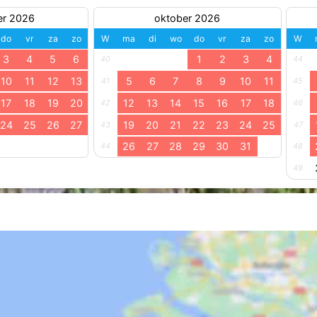
er 2026
oktober 2026
do
vr
za
zo
W
ma
di
wo
do
vr
za
zo
W
3
4
5
6
1
2
3
4
40
44
10
11
12
13
5
6
7
8
9
10
11
41
45
17
18
19
20
12
13
14
15
16
17
18
42
46
24
25
26
27
19
20
21
22
23
24
25
43
47
26
27
28
29
30
31
44
48
49