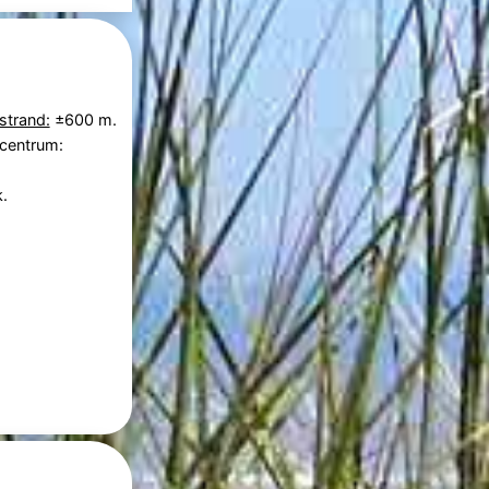
strand:
±600 m.
 centrum:
.