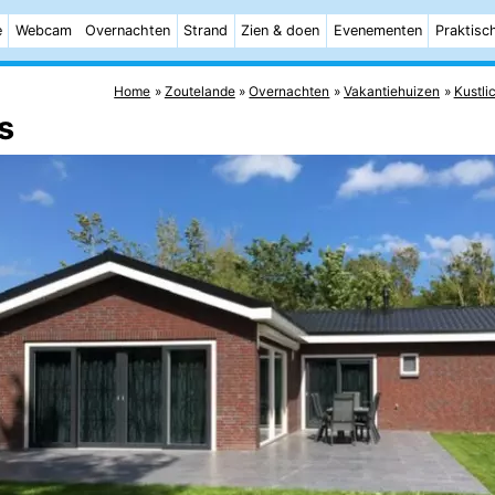
e
Webcam
Overnachten
Strand
Zien & doen
Evenementen
Praktisc
Home
Zoutelande
Overnachten
Vakantiehuizen
Kustli
s