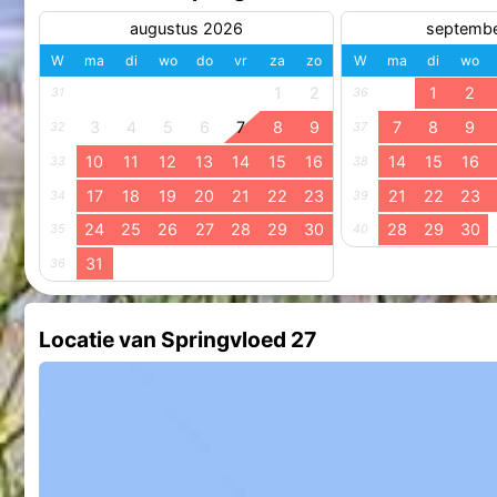
augustus 2026
septemb
W
ma
di
wo
do
vr
za
zo
W
ma
di
wo
1
2
1
2
31
36
3
4
5
6
7
8
9
7
8
9
32
37
10
11
12
13
14
15
16
14
15
16
33
38
17
18
19
20
21
22
23
21
22
23
34
39
24
25
26
27
28
29
30
28
29
30
35
40
31
36
Locatie van Springvloed 27