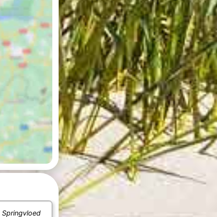
n
Springvloed