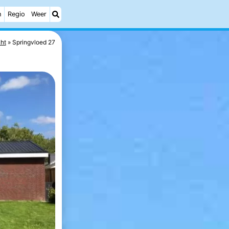
h
Regio
Weer
cht
Springvloed 27