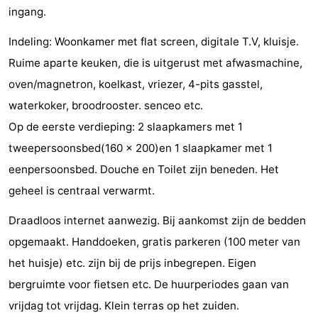
ingang.
Monumenten
-
Indeling: Woonkamer met flat screen, digitale T.V, kluisje.
Kerken
-
Ruime aparte keuken, die is uitgerust met afwasmachine,
Vuurtorens
-
oven/magnetron, koelkast, vriezer, 4-pits gasstel,
waterkoker, broodrooster. senceo etc.
Uitkijkpunten
Attracties
Op de eerste verdieping: 2 slaapkamers met 1
-
tweepersoonsbed(160 x 200)en 1 slaapkamer met 1
eenpersoonsbed. Douche en Toilet zijn beneden. Het
Speeltuinen
-
geheel is centraal verwarmt.
Binnenspeeltuinen
-
Draadloos internet aanwezig. Bij aankomst zijn de bedden
opgemaakt. Handdoeken, gratis parkeren (100 meter van
Bowlen
Wellness
het huisje) etc. zijn bij de prijs inbegrepen. Eigen
centra
Dorpen
bergruimte voor fietsen etc. De huurperiodes gaan van
vrijdag tot vrijdag. Klein terras op het zuiden.
&
Natuur