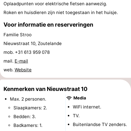
Oplaadpunten voor elektrische fietsen aanwezig.
Steden
Rondleidingen
Roken en huisdieren zijn niet toegestaan in het huisje.
Sporten
Voor informatie en reserveringen
-
Familie Stroo
Nieuwstraat 10, Zoutelande
Zwembaden
-
mob. +31 613 959 078
Fietsen
-
mail.
E-mail
web.
Website
Wandelen
-
Paardrijden
-
Kenmerken van Nieuwstraat 10
Media
Max. 2 personen.
Golfbanen
-
WiFi internet.
Slaapkamers: 2.
Delta-
Eten
TV.
Bedden: 3.
Buitenlandse TV zenders.
Badkamers: 1.
en
en
Evenementen