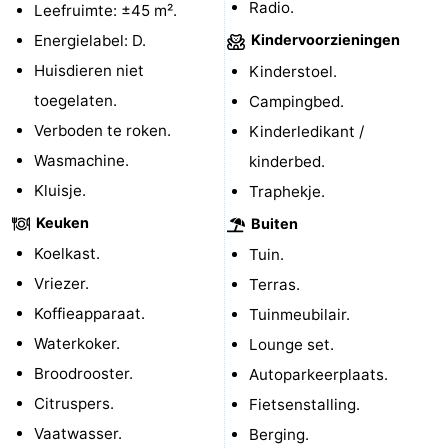
Radio.
Leefruimte: ±45 m².
paravliegen
drinken
Ringrijden
Energielabel: D.
Kindervoorzieningen
Huisdieren niet
Kinderstoel.
Zoutelande
toegelaten.
Campingbed.
Actief
Praktisch
Verboden te roken.
Kinderledikant /
Wasmachine.
kinderbed.
Forum
Kluisje.
Traphekje.
Route
Keuken
Buiten
Koelkast.
Tuin.
-
Vriezer.
Terras.
Parkeren
Reisboekenwinkel
Koffieapparaat.
Tuinmeubilair.
Waterkoker.
Lounge set.
Nieuws
Broodrooster.
Autoparkeerplaats.
Medische
Citruspers.
Fietsenstalling.
Vaatwasser.
Berging.
adressen
Regio