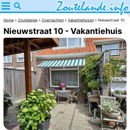
Home
Zoutelande
Home
Zoutelande
Overnachten
Vakantiehuizen
Nieuwstraat 10
Nieuwstraat 10 - Vakantiehuis
Tips
Voor
kinderen
Webcam
Webcam
Langstraat
Webcam
Strand
Overnachten
Appartementen
Bed