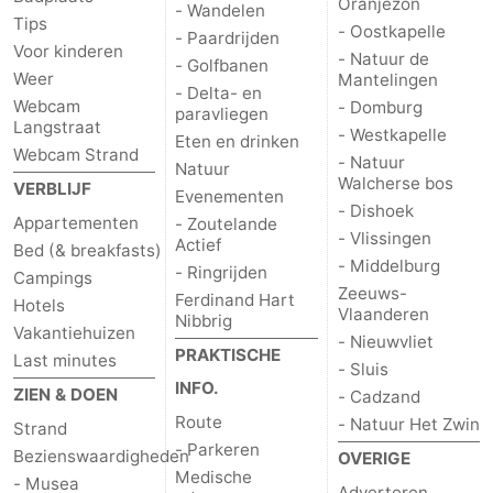
Oranjezon
- Wandelen
Tips
- Oostkapelle
- Paardrijden
Voor kinderen
- Natuur de
- Golfbanen
Weer
Mantelingen
- Delta- en
Webcam
- Domburg
paravliegen
Langstraat
- Westkapelle
Eten en drinken
Webcam Strand
- Natuur
Natuur
Walcherse bos
VERBLIJF
Evenementen
- Dishoek
Appartementen
- Zoutelande
- Vlissingen
Actief
Bed (& breakfasts)
- Middelburg
- Ringrijden
Campings
Zeeuws-
Ferdinand Hart
Hotels
Vlaanderen
Nibbrig
Vakantiehuizen
- Nieuwvliet
PRAKTISCHE
Last minutes
- Sluis
INFO.
ZIEN & DOEN
- Cadzand
Route
- Natuur Het Zwin
Strand
- Parkeren
Bezienswaardigheden
OVERIGE
Medische
- Musea
Adverteren