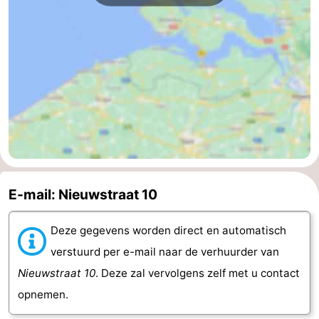
Middelburg
Zeeuws-
Vlaanderen
-
Nieuwvliet
-
Sluis
-
Cadzand
-
Natuur
Weer
E-mail: Nieuwstraat 10
Het
Contact
Deze gegevens worden direct en automatisch
Zwin
verstuurd per e-mail naar de verhuurder van
Nieuwstraat 10
. Deze zal vervolgens zelf met u contact
opnemen.