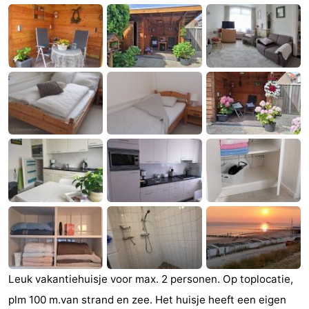
(&
Campings
breakfasts)
Hotels
Vakantiehuizen
Last
minutes
Strand
Zien
&
Bezienswaardigheden
doen
-
Musea
-
Leuk vakantiehuisje voor max. 2 personen. Op toplocatie,
Galeries
-
plm 100 m.van strand en zee. Het huisje heeft een eigen