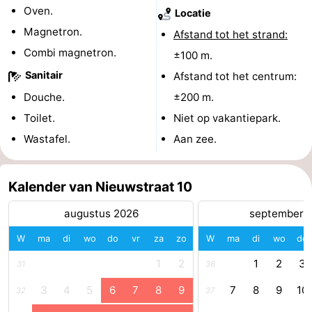
Oven.
Locatie
Zeeland
Magnetron.
Afstand tot het strand:
Combi magnetron.
Schouwen-
±100 m.
Sanitair
Afstand tot het centrum:
Duiveland
-
Douche.
±200 m.
Renesse
-
Toilet.
Niet op vakantiepark.
Wastafel.
Aan zee.
Brouwershaven
-
Bruinisse
-
Kalender van Nieuwstraat 10
Zierikzee
-
augustus 2026
september 
W
ma
di
wo
do
vr
za
zo
W
ma
di
wo
do
Natuur
-
1
2
1
2
3
31
36
Oosterschelde
Burgh
-
3
4
5
6
7
8
9
7
8
9
10
32
37
Haamstede
Natuur
Walcheren