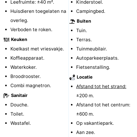
Leefruimte: ±40 m².
Kinderstoel.
Zeeland
Huisdieren toegelaten na
Campingbed.
overleg.
Buiten
Schouwen-
Verboden te roken.
Tuin.
Duiveland
-
Keuken
Terras.
Koelkast met vriesvakje.
Tuinmeubilair.
Renesse
-
Koffieapparaat.
Autoparkeerplaats.
Brouwershaven
-
Waterkoker.
Fietsenstalling.
Broodrooster.
Locatie
Bruinisse
-
Combi magnetron.
Afstand tot het strand:
Zierikzee
-
Sanitair
±200 m.
Douche.
Afstand tot het centrum:
Natuur
-
Toilet.
±600 m.
Oosterschelde
Burgh
-
Wastafel.
Op vakantiepark.
Aan zee.
Haamstede
Natuur
Walcheren