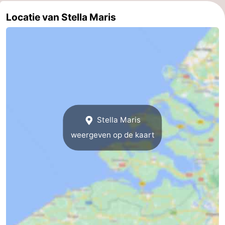
Locatie van Stella Maris
Middelburg
Zeeuws-
Vlaanderen
-
Nieuwvliet
-
Sluis
-
Cadzand
-
Stella Maris
Natuur
Weer
weergeven op de kaart
Het
Contact
Zwin