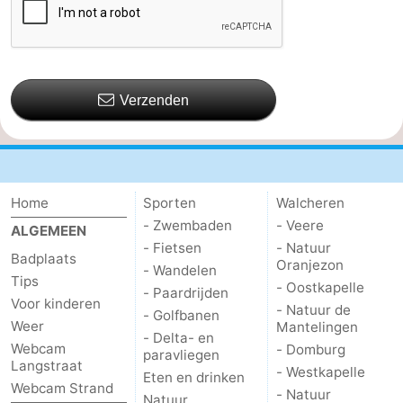
Verzenden
Home
Sporten
Walcheren
- Zwembaden
- Veere
ALGEMEEN
- Fietsen
- Natuur
Badplaats
Oranjezon
- Wandelen
Tips
- Oostkapelle
- Paardrijden
Voor kinderen
- Natuur de
- Golfbanen
Weer
Mantelingen
- Delta- en
Webcam
- Domburg
paravliegen
Langstraat
- Westkapelle
Eten en drinken
Webcam Strand
- Natuur
Natuur