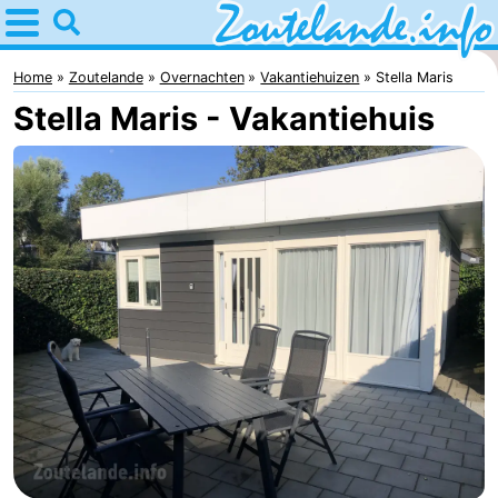
Home
Zoutelande
Home
Zoutelande
Overnachten
Vakantiehuizen
Stella Maris
Stella Maris - Vakantiehuis
Tips
Voor
kinderen
Webcam
Webcam
Langstraat
Webcam
Strand
Overnachten
Appartementen
Bed