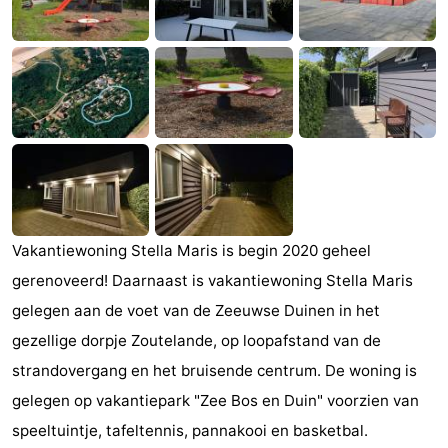
Monumenten
-
Kerken
-
Vuurtorens
-
Uitkijkpunten
Attracties
-
Vakantiewoning Stella Maris is begin 2020 geheel
Speeltuinen
-
gerenoveerd! Daarnaast is vakantiewoning Stella Maris
Binnenspeeltuinen
-
gelegen aan de voet van de Zeeuwse Duinen in het
gezellige dorpje Zoutelande, op loopafstand van de
Bowlen
Wellness
strandovergang en het bruisende centrum. De woning is
centra
Dorpen
gelegen op vakantiepark "Zee Bos en Duin" voorzien van
speeltuintje, tafeltennis, pannakooi en basketbal.
&
Natuur