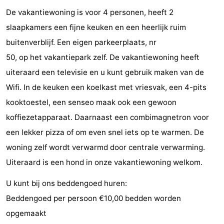
De vakantiewoning is voor 4 personen, heeft 2
Steden
Rondleidingen
slaapkamers een fijne keuken en een heerlijk ruim
Sporten
buitenverblijf. Een eigen parkeerplaats, nr
50, op het vakantiepark zelf. De vakantiewoning heeft
-
uiteraard een televisie en u kunt gebruik maken van de
Zwembaden
-
Wifi. In de keuken een koelkast met vriesvak, een 4-pits
kooktoestel, een senseo maak ook een gewoon
Fietsen
-
koffiezetapparaat. Daarnaast een combimagnetron voor
Wandelen
-
een lekker pizza of om even snel iets op te warmen. De
woning zelf wordt verwarmd door centrale verwarming.
Paardrijden
-
Uiteraard is een hond in onze vakantiewoning welkom.
Golfbanen
-
U kunt bij ons beddengoed huren:
Delta-
Eten
Beddengoed per persoon €10,00 bedden worden
opgemaakt
en
en
Evenementen