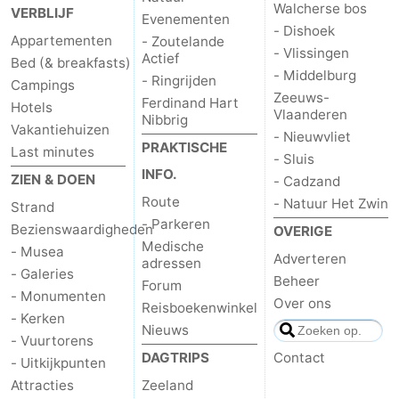
Walcherse bos
VERBLIJF
Evenementen
- Dishoek
Appartementen
- Zoutelande
- Vlissingen
Actief
Bed (& breakfasts)
- Middelburg
- Ringrijden
Campings
Zeeuws-
Ferdinand Hart
Hotels
Vlaanderen
Nibbrig
Vakantiehuizen
- Nieuwvliet
PRAKTISCHE
Last minutes
- Sluis
INFO.
ZIEN & DOEN
- Cadzand
Route
- Natuur Het Zwin
Strand
- Parkeren
Bezienswaardigheden
OVERIGE
Medische
- Musea
Adverteren
adressen
- Galeries
Beheer
Forum
- Monumenten
Over ons
Reisboekenwinkel
- Kerken
Nieuws
- Vuurtorens
DAGTRIPS
Contact
- Uitkijkpunten
Attracties
Zeeland