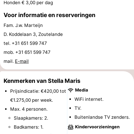
Honden € 3,00 per dag
paravliegen
drinken
Ringrijden
Voor informatie en reserveringen
Zoutelande
Fam. J.w. Marteijn
D. Koddelaan 3, Zoutelande
Actief
Praktisch
tel. +31 651 599 747
Forum
mob. +31 651 599 747
mail.
E-mail
Route
-
Kenmerken van Stella Maris
Parkeren
Reisboekenwinkel
Media
Prijsindicatie: €420,00 tot
WiFi internet.
€1.275,00 per week.
Nieuws
TV.
Max. 4 personen.
Medische
Buitenlandse TV zenders.
Slaapkamers: 2.
Badkamers: 1.
Kindervoorzieningen
adressen
Regio