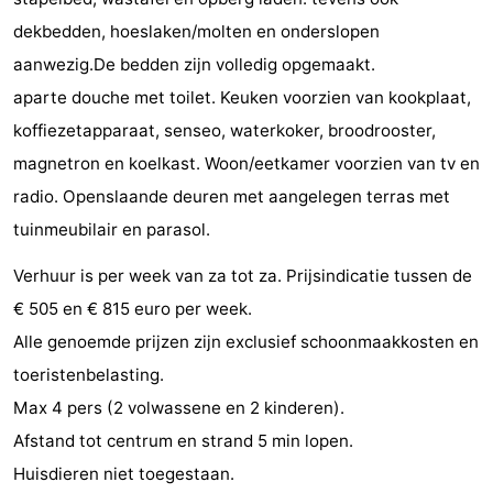
Monumenten
-
dekbedden, hoeslaken/molten en onderslopen
aanwezig.De bedden zijn volledig opgemaakt.
Kerken
-
aparte douche met toilet. Keuken voorzien van kookplaat,
Vuurtorens
-
koffiezetapparaat, senseo, waterkoker, broodrooster,
magnetron en koelkast. Woon/eetkamer voorzien van tv en
Uitkijkpunten
Attracties
radio. Openslaande deuren met aangelegen terras met
-
tuinmeubilair en parasol.
Verhuur is per week van za tot za. Prijsindicatie tussen de
Speeltuinen
-
€ 505 en € 815 euro per week.
Binnenspeeltuinen
-
Alle genoemde prijzen zijn exclusief schoonmaakkosten en
toeristenbelasting.
Bowlen
Wellness
Max 4 pers (2 volwassene en 2 kinderen).
centra
Dorpen
Afstand tot centrum en strand 5 min lopen.
Huisdieren niet toegestaan.
&
Natuur