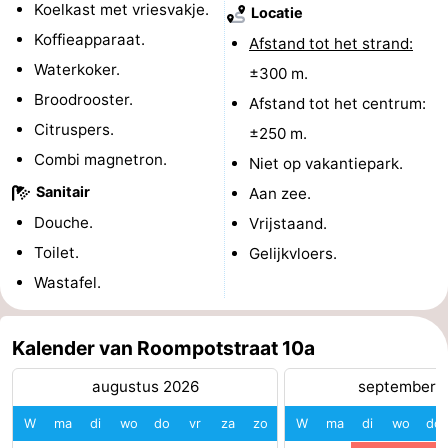
Koelkast met vriesvakje.
Locatie
Zeeland
Koffieapparaat.
Afstand tot het strand:
Waterkoker.
±300 m.
Schouwen-
Broodrooster.
Afstand tot het centrum:
Duiveland
-
Citruspers.
±250 m.
Combi magnetron.
Niet op vakantiepark.
Renesse
-
Sanitair
Aan zee.
Brouwershaven
-
Douche.
Vrijstaand.
Toilet.
Gelijkvloers.
Bruinisse
-
Wastafel.
Zierikzee
-
Kalender van Roompotstraat 10a
Natuur
-
augustus 2026
september 
Oosterschelde
Burgh
-
W
ma
di
wo
do
vr
za
zo
W
ma
di
wo
do
Haamstede
Natuur
Walcheren