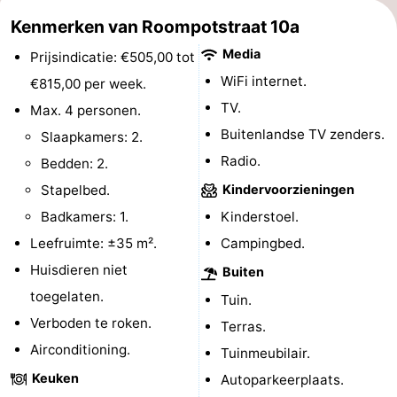
Kenmerken van Roompotstraat 10a
paravliegen
drinken
Ringrijden
Media
Prijsindicatie: €505,00 tot
Zoutelande
WiFi internet.
€815,00 per week.
Actief
Praktisch
TV.
Max. 4 personen.
Buitenlandse TV zenders.
Slaapkamers: 2.
Forum
Radio.
Bedden: 2.
Route
Stapelbed.
Kindervoorzieningen
Badkamers: 1.
Kinderstoel.
-
Leefruimte: ±35 m².
Campingbed.
Parkeren
Reisboekenwinkel
Huisdieren niet
Buiten
toegelaten.
Tuin.
Nieuws
Verboden te roken.
Terras.
Medische
Airconditioning.
Tuinmeubilair.
Keuken
Autoparkeerplaats.
adressen
Regio