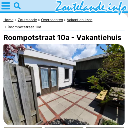
Home
Zoutelande
Home
Zoutelande
Overnachten
Vakantiehuizen
Roompotstraat 10a
Tips
Roompotstraat 10a - Vakantiehuis
Voor
kinderen
Webcam
Webcam
Langstraat
Webcam
Strand
Overnachten
Appartementen
Bed