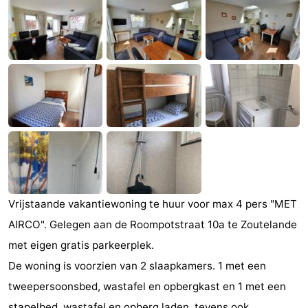
(&
Campings
breakfasts)
Hotels
Vakantiehuizen
Last
minutes
Strand
Zien
&
Bezienswaardigheden
Vrijstaande vakantiewoning te huur voor max 4 pers "MET
AIRCO". Gelegen aan de Roompotstraat 10a te Zoutelande
doen
-
met eigen gratis parkeerplek.
Musea
-
De woning is voorzien van 2 slaapkamers. 1 met een
tweepersoonsbed, wastafel en opbergkast en 1 met een
Galeries
-
stapelbed, wastafel en opberg laden. tevens ook