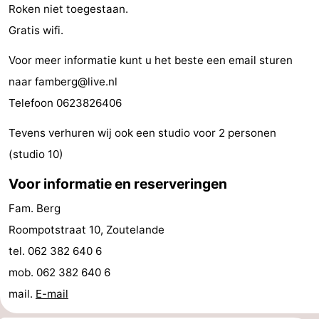
Roken niet toegestaan.
Steden
Rondleidingen
Gratis wifi.
Sporten
Voor meer informatie kunt u het beste een email sturen
naar famberg@live.nl
-
Telefoon 0623826406
Zwembaden
-
Tevens verhuren wij ook een studio voor 2 personen
Fietsen
-
(studio 10)
Wandelen
-
Voor informatie en reserveringen
Fam. Berg
Paardrijden
-
Roompotstraat 10, Zoutelande
Golfbanen
-
tel. 062 382 640 6
mob. 062 382 640 6
Delta-
Eten
mail.
E-mail
en
en
Evenementen