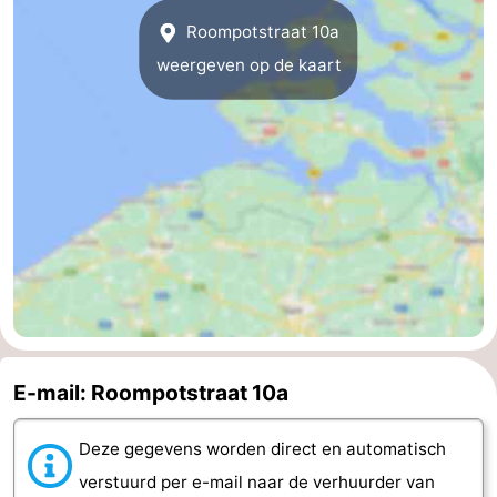
Roompotstraat 10a
Middelburg
Zeeuws-
weergeven op de kaart
Vlaanderen
-
Nieuwvliet
-
Sluis
-
Cadzand
-
Natuur
Weer
Het
Contact
Zwin
E-mail: Roompotstraat 10a
Deze gegevens worden direct en automatisch
verstuurd per e-mail naar de verhuurder van