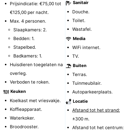
Sanitair
Prijsindicatie: €75,00 tot
Steden
Rondleidingen
Douche.
€125,00 per nacht.
Toilet.
Max. 4 personen.
Sporten
Wastafel.
Slaapkamers: 2.
-
Bedden: 1.
Media
Stapelbed.
WiFi internet.
Zwembaden
-
Badkamers: 1.
TV.
Fietsen
-
Huisdieren toegelaten na
Buiten
overleg.
Wandelen
-
Terras.
Verboden te roken.
Tuinmeubilair.
Paardrijden
-
Keuken
Autoparkeerplaats.
Golfbanen
-
Koelkast met vriesvakje.
Locatie
Koffieapparaat.
Afstand tot het strand:
Delta-
Eten
Waterkoker.
±300 m.
en
en
Evenementen
Broodrooster.
Afstand tot het centrum: