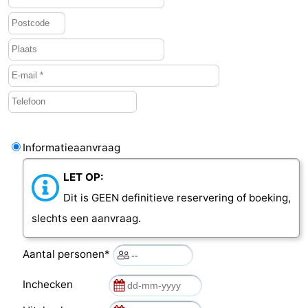
Middelburg
Zeeuws-
Vlaanderen
-
Nieuwvliet
-
Sluis
-
Informatieaanvraag
Cadzand
-
LET OP:
Natuur
Weer
Dit is GEEN definitieve reservering of boeking,
Het
Contact
slechts een aanvraag.
Zwin
Aantal personen*
Inchecken