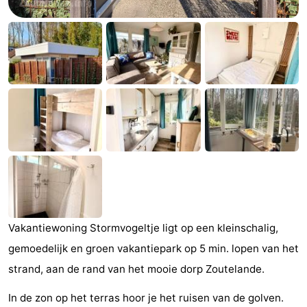
(&
Campings
breakfasts)
Hotels
Vakantiehuizen
Last
minutes
Strand
Zien
&
Bezienswaardigheden
Vakantiewoning Stormvogeltje ligt op een kleinschalig,
doen
-
gemoedelijk en groen vakantiepark op 5 min. lopen van het
Musea
-
strand, aan de rand van het mooie dorp Zoutelande.
Galeries
-
In de zon op het terras hoor je het ruisen van de golven.