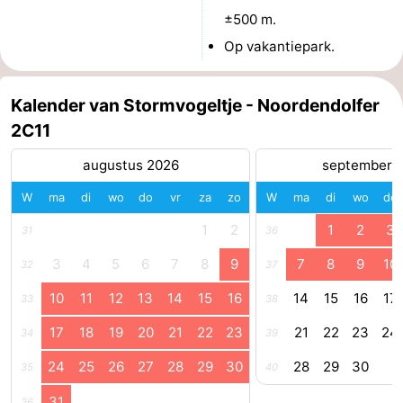
±500 m.
paravliegen
drinken
Ringrijden
Op vakantiepark.
Zoutelande
Kalender van Stormvogeltje - Noordendolfer
Actief
Praktisch
2C11
Forum
augustus 2026
september 
Route
W
ma
di
wo
do
vr
za
zo
W
ma
di
wo
do
-
1
2
1
2
3
31
36
3
4
5
6
7
8
9
7
8
9
10
32
37
Parkeren
Reisboekenwinkel
10
11
12
13
14
15
16
14
15
16
17
33
38
Nieuws
17
18
19
20
21
22
23
21
22
23
24
34
39
Medische
24
25
26
27
28
29
30
28
29
30
35
40
adressen
Regio
31
36