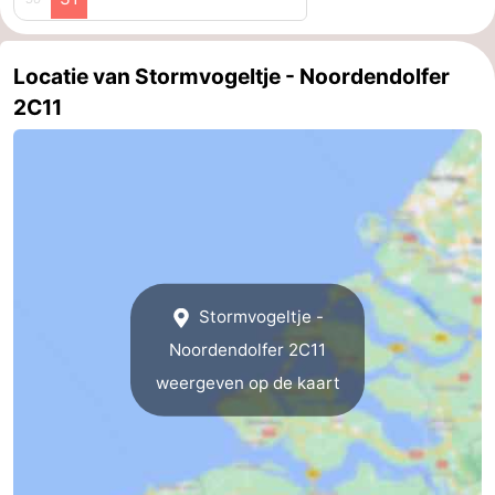
Zeeland
Locatie van Stormvogeltje - Noordendolfer
Schouwen-
2C11
Duiveland
-
Renesse
-
Brouwershaven
-
Bruinisse
-
Stormvogeltje -
Zierikzee
-
Noordendolfer 2C11
weergeven op de kaart
Natuur
-
Oosterschelde
Burgh
-
Haamstede
Natuur
Walcheren