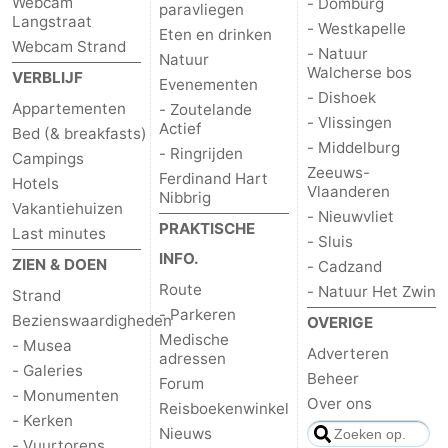
Webcam
- Domburg
paravliegen
Langstraat
- Westkapelle
Eten en drinken
Webcam Strand
- Natuur
Natuur
Walcherse bos
VERBLIJF
Evenementen
- Dishoek
Appartementen
- Zoutelande
- Vlissingen
Actief
Bed (& breakfasts)
- Middelburg
- Ringrijden
Campings
Zeeuws-
Ferdinand Hart
Hotels
Vlaanderen
Nibbrig
Vakantiehuizen
- Nieuwvliet
PRAKTISCHE
Last minutes
- Sluis
INFO.
ZIEN & DOEN
- Cadzand
Route
- Natuur Het Zwin
Strand
- Parkeren
Bezienswaardigheden
OVERIGE
Medische
- Musea
Adverteren
adressen
- Galeries
Beheer
Forum
- Monumenten
Over ons
Reisboekenwinkel
- Kerken
Nieuws
- Vuurtorens