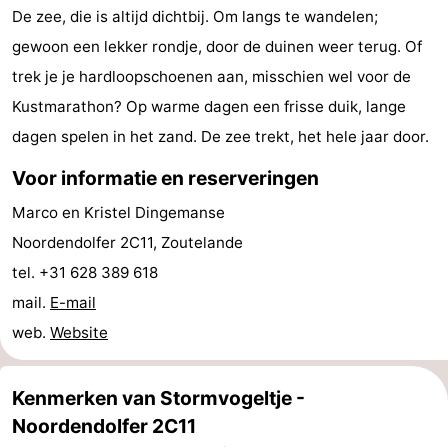
De zee, die is altijd dichtbij. Om langs te wandelen;
Monumenten
-
gewoon een lekker rondje, door de duinen weer terug. Of
Kerken
-
trek je je hardloopschoenen aan, misschien wel voor de
Kustmarathon? Op warme dagen een frisse duik, lange
Vuurtorens
-
dagen spelen in het zand. De zee trekt, het hele jaar door.
Uitkijkpunten
Attracties
Voor informatie en reserveringen
-
Marco en Kristel Dingemanse
Noordendolfer 2C11, Zoutelande
Speeltuinen
-
tel. +31 628 389 618
Binnenspeeltuinen
-
mail.
E-mail
web.
Website
Bowlen
Wellness
centra
Dorpen
Kenmerken van Stormvogeltje -
Noordendolfer 2C11
&
Natuur