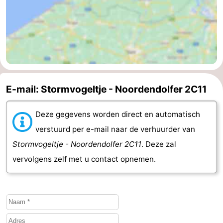
Kop
-
van
Veere
-
Schouwen
Natuur
-
Oranjezon
Oostkapelle
-
E-mail: Stormvogeltje - Noordendolfer 2C11
Natuur
-
Deze gegevens worden direct en automatisch
verstuurd per e-mail naar de verhuurder van
de
Domburg
-
Stormvogeltje - Noordendolfer 2C11
. Deze zal
Mantelingen
Westkapelle
-
vervolgens zelf met u contact opnemen.
Natuur
-
Walcherse
Dishoek
-
bos
Vlissingen
-