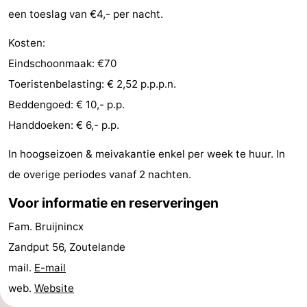
een toeslag van €4,- per nacht.
paravliegen
drinken
Ringrijden
Kosten:
Zoutelande
Eindschoonmaak: €70
Actief
Praktisch
Toeristenbelasting: € 2,52 p.p.p.n.
Beddengoed: € 10,- p.p.
Forum
Handdoeken: € 6,- p.p.
Route
In hoogseizoen & meivakantie enkel per week te huur. In
de overige periodes vanaf 2 nachten.
-
Voor informatie en reserveringen
Parkeren
Reisboekenwinkel
Fam. Bruijnincx
Nieuws
Zandput 56, Zoutelande
mail.
E-mail
Medische
web.
Website
adressen
Regio