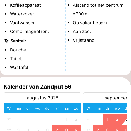
Koffieapparaat.
Afstand tot het centrum:
Kop
-
Waterkoker.
±700 m.
Vaatwasser.
Op vakantiepark.
van
Veere
-
Combi magnetron.
Aan zee.
Schouwen
Natuur
-
Vrijstaand.
Sanitair
Oranjezon
Oostkapelle
-
Douche.
Toilet.
Natuur
-
Wastafel.
de
Domburg
-
Kalender van Zandput 56
Mantelingen
Westkapelle
-
augustus 2026
september 
Natuur
-
W
ma
di
wo
do
vr
za
zo
W
ma
di
wo
do
Walcherse
Dishoek
-
1
2
1
2
3
31
36
bos
Vlissingen
-
3
4
5
6
7
8
9
7
8
9
10
32
37