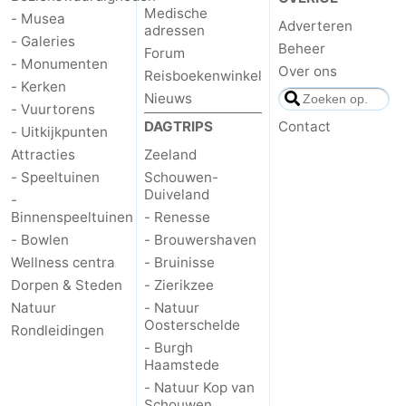
Medische
- Musea
Adverteren
adressen
- Galeries
Beheer
Forum
- Monumenten
Over ons
Reisboekenwinkel
- Kerken
Nieuws
- Vuurtorens
DAGTRIPS
Contact
- Uitkijkpunten
Attracties
Zeeland
- Speeltuinen
Schouwen-
Duiveland
-
Binnenspeeltuinen
- Renesse
- Bowlen
- Brouwershaven
Wellness centra
- Bruinisse
Dorpen & Steden
- Zierikzee
Natuur
- Natuur
Oosterschelde
Rondleidingen
- Burgh
Haamstede
- Natuur Kop van
Schouwen