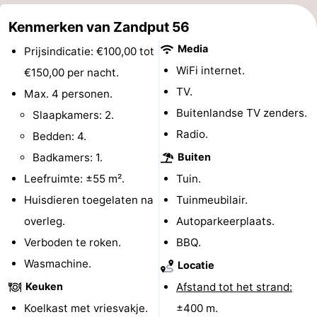
Zeeland
Kenmerken van Zandput 56
Media
Prijsindicatie: €100,00 tot
Schouwen-
WiFi internet.
€150,00 per nacht.
Duiveland
-
TV.
Max. 4 personen.
Buitenlandse TV zenders.
Slaapkamers: 2.
Renesse
-
Radio.
Bedden: 4.
Brouwershaven
-
Badkamers: 1.
Buiten
Leefruimte: ±55 m².
Tuin.
Bruinisse
-
Huisdieren toegelaten na
Tuinmeubilair.
Zierikzee
-
overleg.
Autoparkeerplaats.
Verboden te roken.
BBQ.
Natuur
-
Wasmachine.
Locatie
Oosterschelde
Burgh
-
Keuken
Afstand tot het strand:
Koelkast met vriesvakje.
±400 m.
Haamstede
Natuur
Walcheren