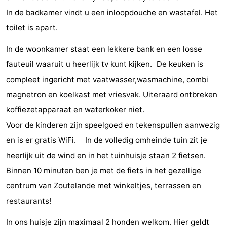
In de badkamer vindt u een inloopdouche en wastafel. Het
Steden
Rondleidingen
toilet is apart.
Sporten
In de woonkamer staat een lekkere bank en een losse
-
fauteuil waaruit u heerlijk tv kunt kijken. De keuken is
compleet ingericht met vaatwasser,wasmachine, combi
Zwembaden
-
magnetron en koelkast met vriesvak. Uiteraard ontbreken
Fietsen
-
koffiezetapparaat en waterkoker niet.
Voor de kinderen zijn speelgoed en tekenspullen aanwezig
Wandelen
-
en is er gratis WiFi. In de volledig omheinde tuin zit je
Paardrijden
-
heerlijk uit de wind en in het tuinhuisje staan 2 fietsen.
Binnen 10 minuten ben je met de fiets in het gezellige
Golfbanen
-
centrum van Zoutelande met winkeltjes, terrassen en
Delta-
Eten
restaurants!
en
en
Evenementen
In ons huisje zijn maximaal 2 honden welkom. Hier geldt