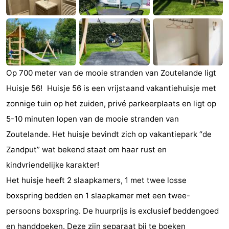
Monumenten
-
Kerken
-
Vuurtorens
-
Op 700 meter van de mooie stranden van Zoutelande ligt
Uitkijkpunten
Attracties
Huisje 56! Huisje 56 is een vrijstaand vakantiehuisje met
zonnige tuin op het zuiden, privé parkeerplaats en ligt op
-
5-10 minuten lopen van de mooie stranden van
Speeltuinen
-
Zoutelande. Het huisje bevindt zich op vakantiepark “de
Zandput” wat bekend staat om haar rust en
Binnenspeeltuinen
-
kindvriendelijke karakter!
Bowlen
Wellness
Het huisje heeft 2 slaapkamers, 1 met twee losse
boxspring bedden en 1 slaapkamer met een twee-
centra
Dorpen
persoons boxspring. De huurprijs is exclusief beddengoed
&
Natuur
en handdoeken. Deze zijn separaat bij te boeken