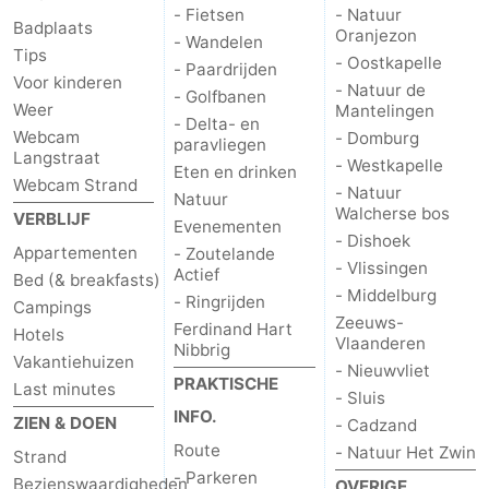
- Fietsen
- Natuur
Badplaats
Oranjezon
- Wandelen
Tips
- Oostkapelle
- Paardrijden
Voor kinderen
- Natuur de
- Golfbanen
Weer
Mantelingen
- Delta- en
Webcam
- Domburg
paravliegen
Langstraat
- Westkapelle
Eten en drinken
Webcam Strand
- Natuur
Natuur
Walcherse bos
VERBLIJF
Evenementen
- Dishoek
Appartementen
- Zoutelande
- Vlissingen
Actief
Bed (& breakfasts)
- Middelburg
- Ringrijden
Campings
Zeeuws-
Ferdinand Hart
Hotels
Vlaanderen
Nibbrig
Vakantiehuizen
- Nieuwvliet
PRAKTISCHE
Last minutes
- Sluis
INFO.
ZIEN & DOEN
- Cadzand
Route
- Natuur Het Zwin
Strand
- Parkeren
Bezienswaardigheden
OVERIGE