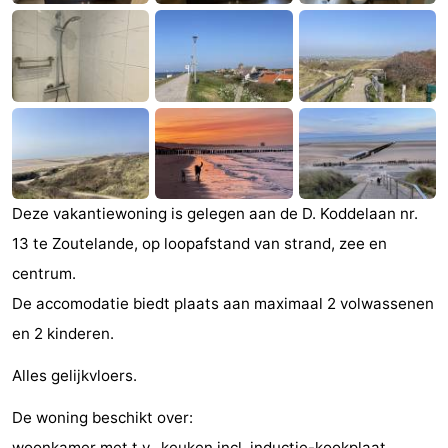
Monumenten
-
Kerken
-
Vuurtorens
-
Uitkijkpunten
Attracties
-
Deze vakantiewoning is gelegen aan de D. Koddelaan nr.
13 te Zoutelande, op loopafstand van strand, zee en
Speeltuinen
-
centrum.
Binnenspeeltuinen
-
De accomodatie biedt plaats aan maximaal 2 volwassenen
en 2 kinderen.
Bowlen
Wellness
Alles gelijkvloers.
centra
Dorpen
De woning beschikt over:
&
Natuur
woonkamer met t.v., keuken incl. inductie-kookplaat,