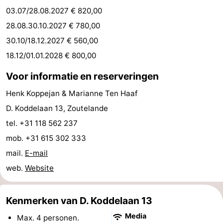
03.07/28.08.2027 € 820,00
Zeeland
28.08.30.10.2027 € 780,00
Schouwen-
30.10/18.12.2027 € 560,00
18.12/01.01.2028 € 800,00
Duiveland
-
Voor informatie en reserveringen
Renesse
-
Henk Koppejan & Marianne Ten Haaf
Brouwershaven
-
D. Koddelaan 13, Zoutelande
tel. +31 118 562 237
Bruinisse
-
mob. +31 615 302 333
Zierikzee
-
mail.
E-mail
web.
Website
Natuur
-
Oosterschelde
Burgh
-
Kenmerken van D. Koddelaan 13
Media
Haamstede
Natuur
Walcheren
Max. 4 personen.