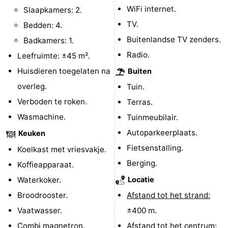
WiFi internet.
Slaapkamers: 2.
Kop
-
TV.
Bedden: 4.
Buitenlandse TV zenders.
van
Veere
-
Badkamers: 1.
Radio.
Leefruimte: ±45 m².
Schouwen
Natuur
-
Huisdieren toegelaten na
Buiten
Oranjezon
Oostkapelle
-
overleg.
Tuin.
Verboden te roken.
Terras.
Natuur
-
Wasmachine.
Tuinmeubilair.
de
Domburg
-
Autoparkeerplaats.
Keuken
Fietsenstalling.
Koelkast met vriesvakje.
Mantelingen
Westkapelle
-
Berging.
Koffieapparaat.
Natuur
-
Waterkoker.
Locatie
Broodrooster.
Afstand tot het strand:
Walcherse
Dishoek
-
Vaatwasser.
±400 m.
bos
Vlissingen
-
Combi magnetron.
Afstand tot het centrum: