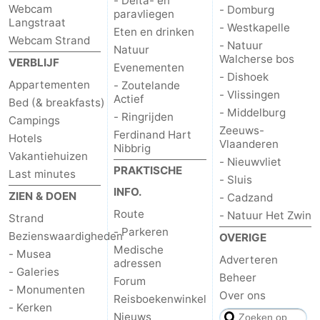
- Delta- en
Webcam
- Domburg
paravliegen
Langstraat
- Westkapelle
Eten en drinken
Webcam Strand
- Natuur
Natuur
Walcherse bos
VERBLIJF
Evenementen
- Dishoek
Appartementen
- Zoutelande
- Vlissingen
Actief
Bed (& breakfasts)
- Middelburg
- Ringrijden
Campings
Zeeuws-
Ferdinand Hart
Hotels
Vlaanderen
Nibbrig
Vakantiehuizen
- Nieuwvliet
PRAKTISCHE
Last minutes
- Sluis
INFO.
ZIEN & DOEN
- Cadzand
Route
- Natuur Het Zwin
Strand
- Parkeren
Bezienswaardigheden
OVERIGE
Medische
- Musea
Adverteren
adressen
- Galeries
Beheer
Forum
- Monumenten
Over ons
Reisboekenwinkel
- Kerken
Nieuws