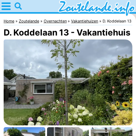
Home
Zoutelande
Home
Zoutelande
Overnachten
Vakantiehuizen
D. Koddelaan 13
D. Koddelaan 13 - Vakantiehuis
Tips
Voor
kinderen
Webcam
Webcam
Langstraat
Webcam
Strand
Overnachten
Appartementen
Bed