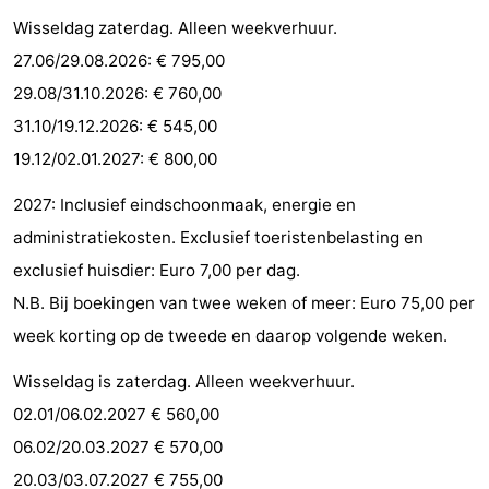
Wisseldag zaterdag. Alleen weekverhuur.
paravliegen
drinken
Ringrijden
27.06/29.08.2026: € 795,00
Zoutelande
29.08/31.10.2026: € 760,00
31.10/19.12.2026: € 545,00
Actief
Praktisch
19.12/02.01.2027: € 800,00
Forum
2027: Inclusief eindschoonmaak, energie en
Route
administratiekosten. Exclusief toeristenbelasting en
exclusief huisdier: Euro 7,00 per dag.
-
N.B. Bij boekingen van twee weken of meer: Euro 75,00 per
Parkeren
Reisboekenwinkel
week korting op de tweede en daarop volgende weken.
Nieuws
Wisseldag is zaterdag. Alleen weekverhuur.
02.01/06.02.2027 € 560,00
Medische
06.02/20.03.2027 € 570,00
adressen
Regio
20.03/03.07.2027 € 755,00