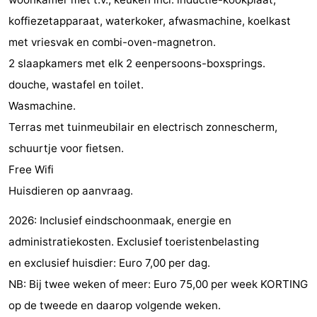
Steden
Rondleidingen
koffiezetapparaat, waterkoker, afwasmachine, koelkast
met vriesvak en combi-oven-magnetron.
Sporten
2 slaapkamers met elk 2 eenpersoons-boxsprings.
-
douche, wastafel en toilet.
Wasmachine.
Zwembaden
-
Terras met tuinmeubilair en electrisch zonnescherm,
Fietsen
-
schuurtje voor fietsen.
Free Wifi
Wandelen
-
Huisdieren op aanvraag.
Paardrijden
-
2026: Inclusief eindschoonmaak, energie en
administratiekosten. Exclusief toeristenbelasting
Golfbanen
-
en exclusief huisdier: Euro 7,00 per dag.
Delta-
Eten
NB: Bij twee weken of meer: Euro 75,00 per week KORTING
op de tweede en daarop volgende weken.
en
en
Evenementen