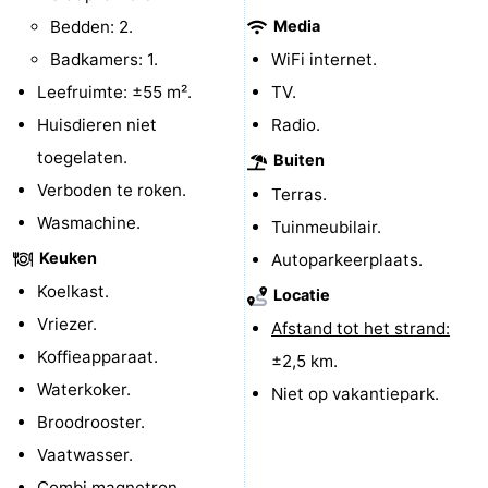
Bedden: 2.
Media
Zeeland
Badkamers: 1.
WiFi internet.
Schouwen-
Leefruimte: ±55 m².
TV.
Huisdieren niet
Radio.
Duiveland
-
toegelaten.
Buiten
Renesse
-
Verboden te roken.
Terras.
Wasmachine.
Tuinmeubilair.
Brouwershaven
-
Keuken
Autoparkeerplaats.
Bruinisse
-
Koelkast.
Locatie
Vriezer.
Afstand tot het strand:
Zierikzee
-
Koffieapparaat.
±2,5 km.
Natuur
-
Waterkoker.
Niet op vakantiepark.
Broodrooster.
Oosterschelde
Burgh
-
Vaatwasser.
Haamstede
Natuur
Walcheren
Combi magnetron.