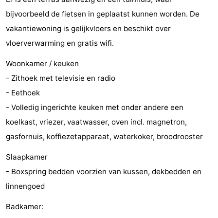
Monumenten
-
bijvoorbeeld de fietsen in geplaatst kunnen worden. De
vakantiewoning is gelijkvloers en beschikt over
Kerken
-
vloerverwarming en gratis wifi.
Vuurtorens
-
Woonkamer / keuken
- Zithoek met televisie en radio
Uitkijkpunten
Attracties
- Eethoek
-
- Volledig ingerichte keuken met onder andere een
koelkast, vriezer, vaatwasser, oven incl. magnetron,
Speeltuinen
-
gasfornuis, koffiezetapparaat, waterkoker, broodrooster
Binnenspeeltuinen
-
Slaapkamer
Bowlen
Wellness
- Boxspring bedden voorzien van kussen, dekbedden en
linnengoed
centra
Dorpen
Badkamer:
&
Natuur