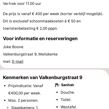
Vertrek voor 11.00 uur
paravliegen
drinken
Ringrijden
De prijs is vanaf € 400 per week (korter verblijf mogelijk).
Zoutelande
Dit is exclusief schoonmaakkosten á € 50 en
toeristenbelasting € 2,00 pppn.
Actief
Praktisch
Voor informatie en reserveringen
Forum
Joke Boone
Route
Valkenburgstraat 9, Meliskerke
mail.
E-mail
-
Parkeren
Reisboekenwinkel
Kenmerken van Valkenburgstraat 9
Nieuws
Sanitair
Prijsindicatie: Vanaf
Douche.
€400,00 per week.
Medische
Toilet.
Max. 2 personen.
adressen
Regio
Wastafel.
Slaapkamers: 1.