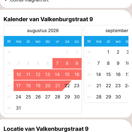
Kop
-
Kalender van Valkenburgstraat 9
van
Veere
-
augustus 2026
september 
Schouwen
Natuur
-
W
ma
di
wo
do
vr
za
zo
W
ma
di
wo
do
Oranjezon
Oostkapelle
-
1
2
1
2
3
31
36
3
4
5
6
7
8
9
7
8
9
10
Natuur
-
32
37
10
11
12
13
14
15
16
14
15
16
17
33
38
de
Domburg
-
17
18
19
20
21
22
23
21
22
23
24
34
39
Mantelingen
Westkapelle
-
24
25
26
27
28
29
30
28
29
30
35
40
Natuur
-
31
36
Walcherse
Dishoek
-
Locatie van Valkenburgstraat 9
bos
Vlissingen
-