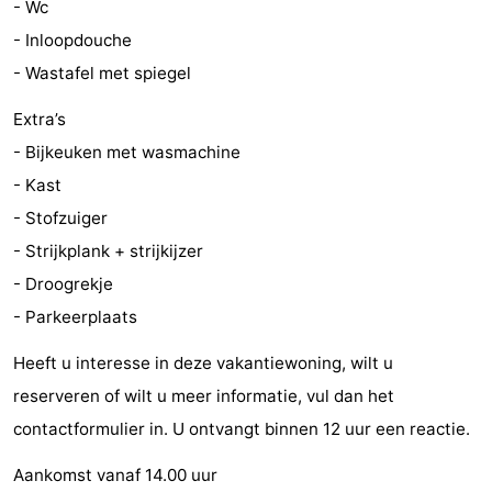
- Wc
Steden
Rondleidingen
- Inloopdouche
- Wastafel met spiegel
Sporten
Extra’s
-
- Bijkeuken met wasmachine
Zwembaden
-
- Kast
- Stofzuiger
Fietsen
-
- Strijkplank + strijkijzer
Wandelen
-
- Droogrekje
- Parkeerplaats
Paardrijden
-
Heeft u interesse in deze vakantiewoning, wilt u
Golfbanen
-
reserveren of wilt u meer informatie, vul dan het
Delta-
Eten
contactformulier in. U ontvangt binnen 12 uur een reactie.
Aankomst vanaf 14.00 uur
en
en
Evenementen