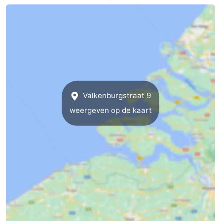
Middelburg
Zeeuws-
Vlaanderen
-
Nieuwvliet
-
Sluis
-
Valkenburgstraat 9
Cadzand
-
weergeven op de kaart
Natuur
Weer
Het
Contact
Zwin