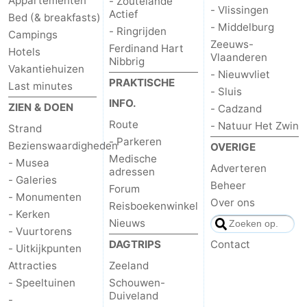
Appartementen
- Zoutelande
- Vlissingen
Actief
Bed (& breakfasts)
- Middelburg
- Ringrijden
Campings
Zeeuws-
Ferdinand Hart
Hotels
Vlaanderen
Nibbrig
Vakantiehuizen
- Nieuwvliet
PRAKTISCHE
Last minutes
- Sluis
INFO.
ZIEN & DOEN
- Cadzand
Route
- Natuur Het Zwin
Strand
- Parkeren
Bezienswaardigheden
OVERIGE
Medische
- Musea
Adverteren
adressen
- Galeries
Beheer
Forum
- Monumenten
Over ons
Reisboekenwinkel
- Kerken
Nieuws
- Vuurtorens
DAGTRIPS
Contact
- Uitkijkpunten
Attracties
Zeeland
- Speeltuinen
Schouwen-
Duiveland
-