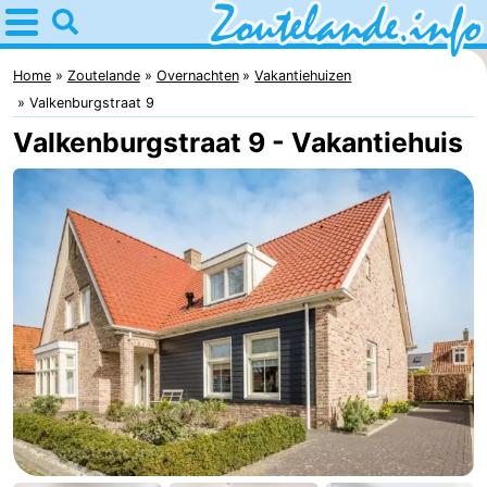
Home
Zoutelande
Home
Zoutelande
Overnachten
Vakantiehuizen
Valkenburgstraat 9
Tips
Valkenburgstraat 9 - Vakantiehuis
Voor
kinderen
Webcam
Webcam
Langstraat
Webcam
Strand
Overnachten
Appartementen
Bed