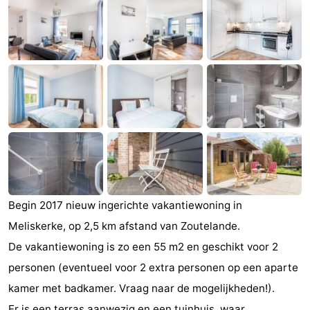
(&
Campings
breakfasts)
Hotels
Vakantiehuizen
Last
minutes
Strand
Zien
&
Bezienswaardigheden
Begin 2017 nieuw ingerichte vakantiewoning in
Meliskerke, op 2,5 km afstand van Zoutelande.
doen
-
De vakantiewoning is zo een 55 m2 en geschikt voor 2
Musea
-
personen (eventueel voor 2 extra personen op een aparte
kamer met badkamer. Vraag naar de mogelijkheden!).
Galeries
-
Er is een terras aanwezig en een tuinhuis, waar