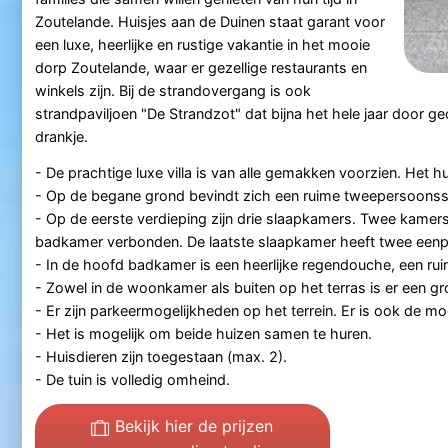
Zoutelande. Huisjes aan de Duinen staat garant voor
een luxe, heerlijke en rustige vakantie in het mooie
dorp Zoutelande, waar er gezellige restaurants en
winkels zijn. Bij de strandovergang is ook
strandpaviljoen "De Strandzot" dat bijna het hele jaar door g
drankje.
- De prachtige luxe villa is van alle gemakken voorzien. Het hu
- Op de begane grond bevindt zich een ruime tweepersoons
- Op de eerste verdieping zijn drie slaapkamers. Twee kam
badkamer verbonden. De laatste slaapkamer heeft twee ee
- In de hoofd badkamer is een heerlijke regendouche, een ru
- Zowel in de woonkamer als buiten op het terras is er een gr
- Er zijn parkeermogelijkheden op het terrein. Er is ook de mog
- Het is mogelijk om beide huizen samen te huren.
- Huisdieren zijn toegestaan (max. 2).
- De tuin is volledig omheind.
Bekijk hier de prijzen