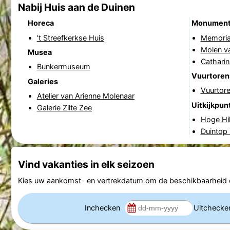
Nabij Huis aan de Duinen
Horeca
Monumen
't Streefkerkse Huis
Memoria
Molen v
Musea
Catharin
Bunkermuseum
Vuurtoren
Galeries
Vuurtor
Atelier van Arienne Molenaar
Uitkijkpun
Galerie Zilte Zee
Hoge Hil
Duintop
Vind vakanties in elk seizoen
Kies uw aankomst- en vertrekdatum om de beschikbaarheid e
Inchecken
Uitcheck