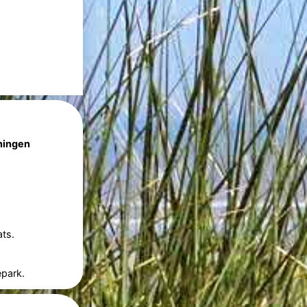
ningen
ts.
epark.