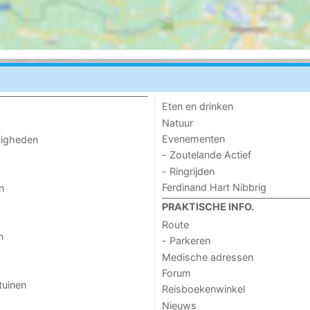
Eten en drinken
Natuur
Evenementen
digheden
- Zoutelande Actief
- Ringrijden
Ferdinand Hart Nibbrig
n
PRAKTISCHE INFO.
Route
n
- Parkeren
Medische adressen
Forum
tuinen
Reisboekenwinkel
Nieuws