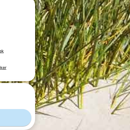
ek
eker