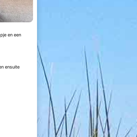
apje en een
n ensuite