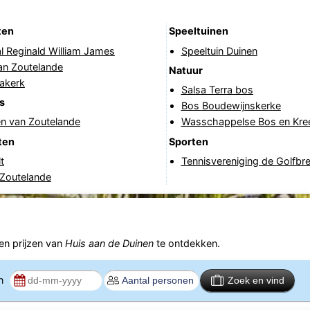
ten
Speeltuinen
l Reginald William James
Speeltuin Duinen
an Zoutelande
Natuur
akerk
Salsa Terra bos
s
Bos Boudewijnskerke
en van Zoutelande
Wasschappelse Bos en Kre
ten
Sporten
t
Tennisvereniging de Golfbr
 Zoutelande
n prijzen van
Huis aan de Duinen
te ontdekken.
en
Zoek en vind