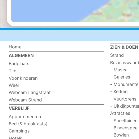
Home
ZIEN & DOEN
Strand
ALGEMEEN
Bezienswaar
Badplaats
- Musea
Tips
- Galeries
Voor kinderen
- Monumente
Weer
- Kerken
Webcam Langstraat
- Vuurtorens
Webcam Strand
- Uitkijkpunte
VERBLIJF
Attracties
Appartementen
- Speeltuinen
Bed (& breakfasts)
- Binnenspeel
Campings
- Bowlen
Hotels