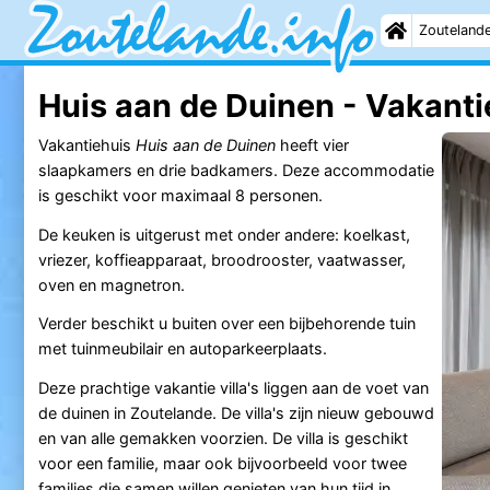
Zouteland
Huis aan de Duinen - Vakanti
Vakantiehuis
Huis aan de Duinen
heeft vier
slaapkamers en drie badkamers. Deze accommodatie
is geschikt voor maximaal 8 personen.
De keuken is uitgerust met onder andere: koelkast,
vriezer, koffieapparaat, broodrooster, vaatwasser,
oven en magnetron.
Verder beschikt u buiten over een bijbehorende tuin
met tuinmeubilair en autoparkeerplaats.
Deze prachtige vakantie villa's liggen aan de voet van
de duinen in Zoutelande. De villa's zijn nieuw gebouwd
en van alle gemakken voorzien. De villa is geschikt
voor een familie, maar ook bijvoorbeeld voor twee
families die samen willen genieten van hun tijd in