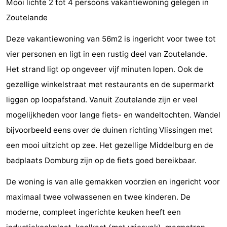
Mooi lichte 2 tot 4 persoons vakantiewoning gelegen in
(&
Campings
Zoutelande
breakfasts)
Hotels
Deze vakantiewoning van 56m2 is ingericht voor twee tot
vier personen en ligt in een rustig deel van Zoutelande.
Vakantiehuizen
Het strand ligt op ongeveer vijf minuten lopen. Ook de
Last
gezellige winkelstraat met restaurants en de supermarkt
liggen op loopafstand. Vanuit Zoutelande zijn er veel
minutes
Strand
mogelijkheden voor lange fiets- en wandeltochten. Wandel
Zien
bijvoorbeeld eens over de duinen richting Vlissingen met
een mooi uitzicht op zee. Het gezellige Middelburg en de
&
Bezienswaardigheden
badplaats Domburg zijn op de fiets goed bereikbaar.
doen
-
De woning is van alle gemakken voorzien en ingericht voor
Musea
-
maximaal twee volwassenen en twee kinderen. De
moderne, compleet ingerichte keuken heeft een
Galeries
-