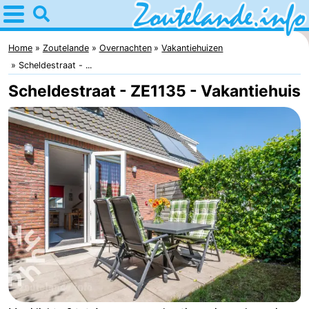
Home
Zoutelande
Home
Zoutelande
Overnachten
Vakantiehuizen
Scheldestraat - ...
Tips
Scheldestraat - ZE1135 - Vakantiehuis
Voor
kinderen
Webcam
Webcam
Langstraat
Webcam
Strand
Overnachten
Appartementen
Bed