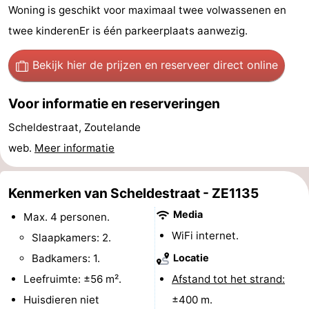
Woning is geschikt voor maximaal twee volwassenen en
Steden
Rondleidingen
twee kinderenEr is één parkeerplaats aanwezig.
Sporten
Bekijk hier de prijzen
en reserveer direct online
-
Voor informatie en reserveringen
Zwembaden
-
Scheldestraat, Zoutelande
Fietsen
-
web.
Meer informatie
Wandelen
-
Kenmerken van Scheldestraat - ZE1135
Paardrijden
-
Media
Max. 4 personen.
WiFi internet.
Golfbanen
-
Slaapkamers: 2.
Badkamers: 1.
Locatie
Delta-
Eten
Leefruimte: ±56 m².
Afstand tot het strand:
en
en
Evenementen
Huisdieren niet
±400 m.