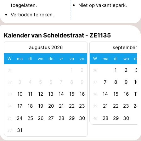
toegelaten.
Niet op vakantiepark.
paravliegen
drinken
Ringrijden
Verboden te roken.
Zoutelande
Kalender van Scheldestraat - ZE1135
Actief
Praktisch
augustus 2026
september 
Forum
W
ma
di
wo
do
vr
za
zo
W
ma
di
wo
do
Route
1
2
1
2
3
31
36
-
3
4
5
6
7
8
9
7
8
9
10
32
37
10
11
12
13
14
15
16
14
15
16
17
Parkeren
Reisboekenwinkel
33
38
17
18
19
20
21
22
23
21
22
23
24
34
39
Nieuws
24
25
26
27
28
29
30
28
29
30
35
40
Medische
31
36
adressen
Regio