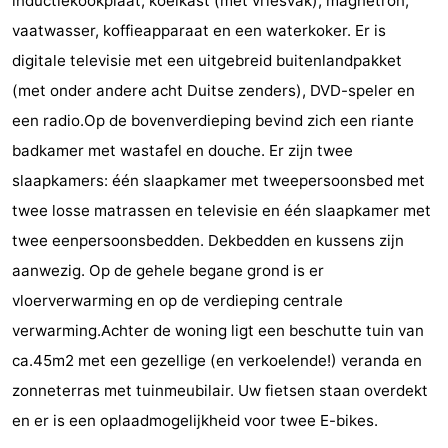
inductiekookplaat, koelkast (met vriesvak), magnetron,
Monumenten
-
vaatwasser, koffieapparaat en een waterkoker. Er is
digitale televisie met een uitgebreid buitenlandpakket
Kerken
-
(met onder andere acht Duitse zenders), DVD-speler en
Vuurtorens
-
een radio.Op de bovenverdieping bevind zich een riante
badkamer met wastafel en douche. Er zijn twee
Uitkijkpunten
Attracties
slaapkamers: één slaapkamer met tweepersoonsbed met
-
twee losse matrassen en televisie en één slaapkamer met
twee eenpersoonsbedden. Dekbedden en kussens zijn
Speeltuinen
-
aanwezig. Op de gehele begane grond is er
Binnenspeeltuinen
-
vloerverwarming en op de verdieping centrale
verwarming.Achter de woning ligt een beschutte tuin van
Bowlen
Wellness
ca.45m2 met een gezellige (en verkoelende!) veranda en
centra
Dorpen
zonneterras met tuinmeubilair. Uw fietsen staan overdekt
en er is een oplaadmogelijkheid voor twee E-bikes.
&
Natuur