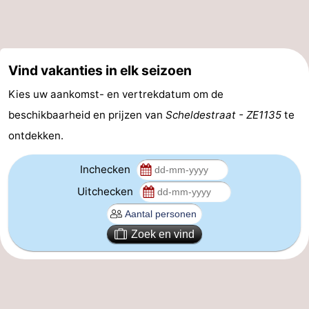
Zeeland
Schouwen-
Vind vakanties in elk seizoen
Duiveland
-
Kies uw aankomst- en vertrekdatum om de
beschikbaarheid en prijzen van
Scheldestraat - ZE1135
te
Renesse
-
ontdekken.
Brouwershaven
-
Inchecken
Bruinisse
-
Uitchecken
Zierikzee
-
Zoek en vind
Natuur
-
Oosterschelde
Burgh
-
Haamstede
Natuur
Walcheren