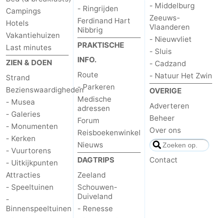
- Middelburg
- Ringrijden
Campings
Zeeuws-
Ferdinand Hart
Hotels
Vlaanderen
Nibbrig
Vakantiehuizen
- Nieuwvliet
PRAKTISCHE
Last minutes
- Sluis
INFO.
ZIEN & DOEN
- Cadzand
Route
- Natuur Het Zwin
Strand
- Parkeren
Bezienswaardigheden
OVERIGE
Medische
- Musea
Adverteren
adressen
- Galeries
Beheer
Forum
- Monumenten
Over ons
Reisboekenwinkel
- Kerken
Nieuws
- Vuurtorens
DAGTRIPS
Contact
- Uitkijkpunten
Attracties
Zeeland
- Speeltuinen
Schouwen-
Duiveland
-
Binnenspeeltuinen
- Renesse