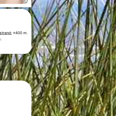
strand:
±400 m.
.