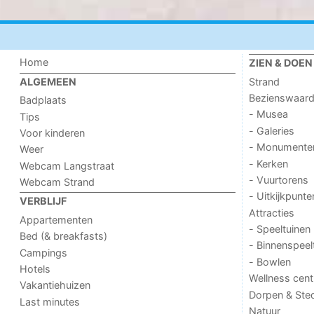
Home
ZIEN & DOEN
Strand
ALGEMEEN
Bezienswaar
Badplaats
- Musea
Tips
- Galeries
Voor kinderen
- Monumente
Weer
- Kerken
Webcam Langstraat
- Vuurtorens
Webcam Strand
- Uitkijkpunte
VERBLIJF
Attracties
Appartementen
- Speeltuinen
Bed (& breakfasts)
- Binnenspeel
Campings
- Bowlen
Hotels
Wellness cent
Vakantiehuizen
Dorpen & Ste
Last minutes
Natuur