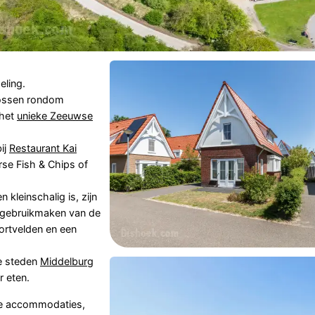
ling.
bossen rondom
 het
unieke Zeeuwse
ij
Restaurant Kai
erse Fish & Chips of
 kleinschalig is, zijn
je gebruikmaken van de
portvelden en een
e steden
Middelburg
r eten.
xe accommodaties,