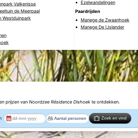
Ezelwandelingen
enpark Valkenisse
eltuin de Meerpaal
Paardrijden
n Westduinpark
Manege de Zwaanhoek
Manege De IJslander
nen
hoek
n prijzen van
Noordzee Résidence Dishoek
te ontdekken.
en
Zoek en vind