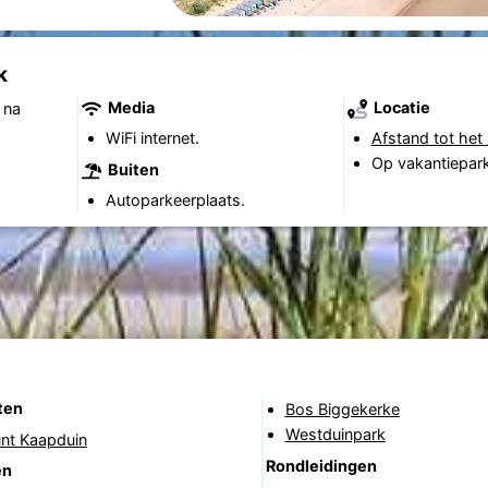
k
Media
Locatie
 na
WiFi internet.
Afstand tot het 
Op vakantiepark
Buiten
Autoparkeerplaats.
ten
Bos Biggekerke
Westduinpark
unt Kaapduin
Rondleidingen
en