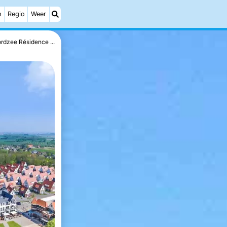
h
Regio
Weer
rdzee Résidence ...