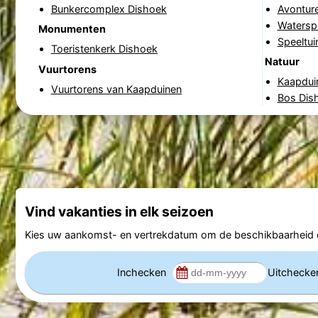
Bunkercomplex Dishoek
Avontur
Waterspe
Monumenten
Speeltui
Toeristenkerk Dishoek
Natuur
Vuurtorens
Kaapdui
Vuurtorens van Kaapduinen
Bos Dis
Vind vakanties in elk seizoen
Kies uw aankomst- en vertrekdatum om de beschikbaarheid e
Inchecken
Uitcheck