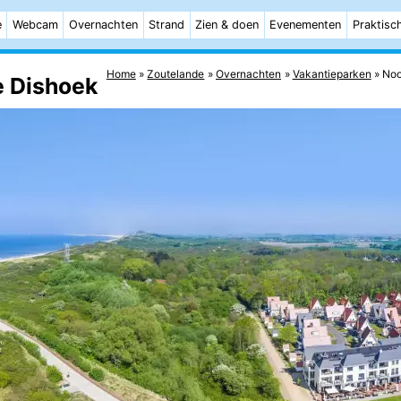
e
Webcam
Overnachten
Strand
Zien & doen
Evenementen
Praktisc
Home
Zoutelande
Overnachten
Vakantieparken
Noo
e Dishoek