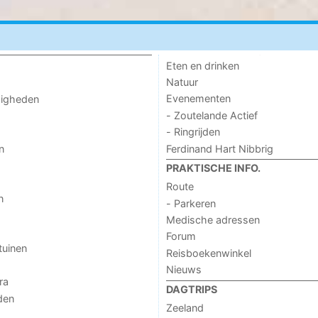
Eten en drinken
Natuur
Evenementen
digheden
- Zoutelande Actief
- Ringrijden
Ferdinand Hart Nibbrig
n
PRAKTISCHE INFO.
Route
n
- Parkeren
Medische adressen
Forum
tuinen
Reisboekenwinkel
Nieuws
ra
DAGTRIPS
den
Zeeland