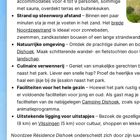
accommodaties voor 4 tot 9 personen, sommige
met sauna, overdekt terras en buitenkeuken.
Strand op steenworp afstand
– Binnen een paar
minuten sta je met je voeten in het zand. Het
brede
Noordzeestrand
is ideaal voor zonnebaden,
zwemmen, zandkastelen bouwen of een lange strandwande
Natuurrijke omgeving
– Ontdek de prachtige duinen en 
Dishoek
. Maak schitterende wandel- en fietstochten door
landschap
.
Culinaire verwennerij
– Geniet van smakelijke gerechten b
naast het park. Liever een snelle hap? Proef de heerlijke v
haal een ijsje bij de ijssalon naast het park.
Faciliteiten voor het hele gezin
– Hoewel het park rustig en
er voldoende faciliteiten voor jong en oud. Als gast mag 
faciliteiten van de nabijgelegen
Camping Dishoek
, zoals s
animatieprogramma.
Uitstekende ligging voor uitstapjes
– Bezoek de gezellig
(9 km) en
Vlissingen
(5 km) voor cultuur, shoppen en lekke
Noordzee Résidence Dishoek
onderscheidt zich door zijn lu