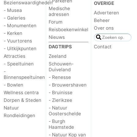
- Parkeren
Bezienswaardigheden
OVERIGE
Medische
- Musea
Adverteren
adressen
- Galeries
Beheer
Forum
- Monumenten
Over ons
Reisboekenwinkel
- Kerken
Nieuws
- Vuurtorens
DAGTRIPS
Contact
- Uitkijkpunten
Attracties
Zeeland
- Speeltuinen
Schouwen-
Duiveland
-
Binnenspeeltuinen
- Renesse
- Bowlen
- Brouwershaven
Wellness centra
- Bruinisse
Dorpen & Steden
- Zierikzee
Natuur
- Natuur
Oosterschelde
Rondleidingen
- Burgh
Haamstede
- Natuur Kop van