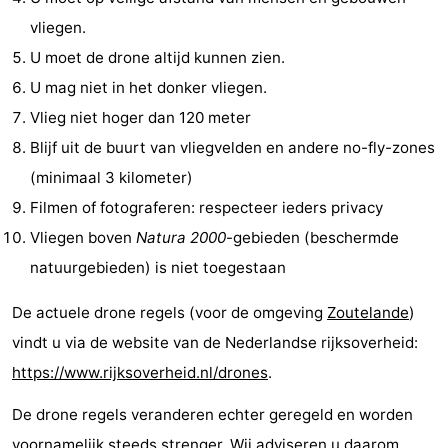
vliegen.
Steden
Rondleidingen
U moet de drone altijd kunnen zien.
Sporten
U mag niet in het donker vliegen.
Vlieg niet hoger dan 120 meter
-
Blijf uit de buurt van vliegvelden en andere no-fly-zones
Zwembaden
-
(minimaal 3 kilometer)
Filmen of fotograferen: respecteer ieders privacy
Fietsen
-
Vliegen boven
Natura 2000
-gebieden (beschermde
Wandelen
-
natuurgebieden) is niet toegestaan
Paardrijden
-
De actuele drone regels (voor de omgeving
Zoutelande
)
vindt u via de website van de Nederlandse rijksoverheid:
Golfbanen
-
https://www.rijksoverheid.nl/drones
.
Delta-
Eten
De drone regels veranderen echter geregeld en worden
en
en
Evenementen
voornamelijk steeds strenger. Wij adviseren u daarom