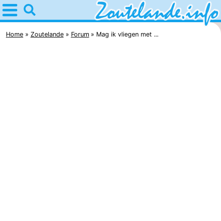
Home
Zoutelande
Home
Zoutelande
Forum
Mag ik vliegen met ...
Tips
Voor
kinderen
Webcam
Webcam
Langstraat
Webcam
Strand
Overnachten
Appartementen
Bed