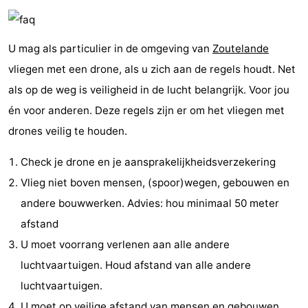
Monumenten
-
U mag als particulier in de omgeving van
Zoutelande
Kerken
-
vliegen met een drone, als u zich aan de regels houdt. Net
Vuurtorens
-
als op de weg is veiligheid in de lucht belangrijk. Voor jou
én voor anderen. Deze regels zijn er om het vliegen met
Uitkijkpunten
Attracties
drones veilig te houden.
-
Check je drone en je aansprakelijkheidsverzekering
Speeltuinen
-
Vlieg niet boven mensen, (spoor)wegen, gebouwen en
andere bouwwerken. Advies: hou minimaal 50 meter
Binnenspeeltuinen
-
afstand
Bowlen
Wellness
U moet voorrang verlenen aan alle andere
luchtvaartuigen. Houd afstand van alle andere
centra
Dorpen
luchtvaartuigen.
&
Natuur
U moet op veilige afstand van mensen en gebouwen