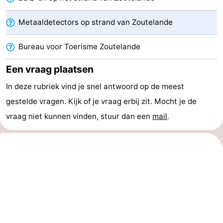
Kop
-
Metaaldetectors op strand van Zoutelande
van
Veere
-
Bureau voor Toerisme Zoutelande
Schouwen
Natuur
-
Een vraag plaatsen
Oranjezon
Oostkapelle
-
In deze rubriek vind je snel antwoord op de meest
gestelde vragen. Kijk of je vraag erbij zit. Mocht je de
Natuur
-
vraag niet kunnen vinden, stuur dan een
mail
.
de
Domburg
-
Mantelingen
Westkapelle
-
Natuur
-
Walcherse
Dishoek
-
bos
Vlissingen
-