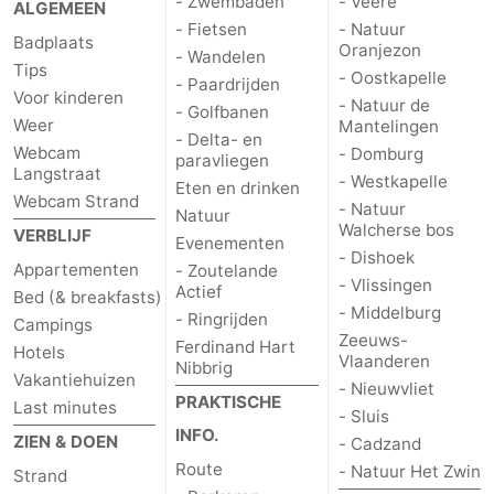
- Zwembaden
- Veere
ALGEMEEN
- Fietsen
- Natuur
Badplaats
Oranjezon
- Wandelen
Tips
- Oostkapelle
- Paardrijden
Voor kinderen
- Natuur de
- Golfbanen
Weer
Mantelingen
- Delta- en
Webcam
- Domburg
paravliegen
Langstraat
- Westkapelle
Eten en drinken
Webcam Strand
- Natuur
Natuur
Walcherse bos
VERBLIJF
Evenementen
- Dishoek
Appartementen
- Zoutelande
- Vlissingen
Actief
Bed (& breakfasts)
- Middelburg
- Ringrijden
Campings
Zeeuws-
Ferdinand Hart
Hotels
Vlaanderen
Nibbrig
Vakantiehuizen
- Nieuwvliet
PRAKTISCHE
Last minutes
- Sluis
INFO.
ZIEN & DOEN
- Cadzand
Route
- Natuur Het Zwin
Strand