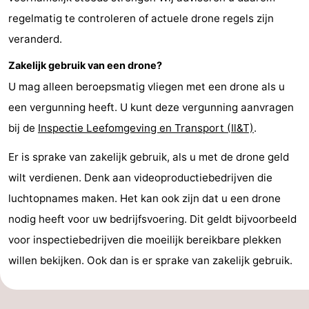
regelmatig te controleren of actuele drone regels zijn
paravliegen
drinken
Ringrijden
veranderd.
Zoutelande
Zakelijk gebruik van een drone?
Actief
Praktisch
U mag alleen beroepsmatig vliegen met een drone als u
een vergunning heeft. U kunt deze vergunning aanvragen
Forum
bij de
Inspectie Leefomgeving en Transport (Il&T)
.
Route
Er is sprake van zakelijk gebruik, als u met de drone geld
-
wilt verdienen. Denk aan videoproductiebedrijven die
luchtopnames maken. Het kan ook zijn dat u een drone
Parkeren
Reisboekenwinkel
nodig heeft voor uw bedrijfsvoering. Dit geldt bijvoorbeeld
Nieuws
voor inspectiebedrijven die moeilijk bereikbare plekken
willen bekijken. Ook dan is er sprake van zakelijk gebruik.
Medische
adressen
Regio