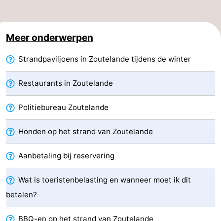
Zeeland
Meer onderwerpen
Schouwen-
Strandpaviljoens in Zoutelande tijdens de winter
Duiveland
-
Renesse
-
Restaurants in Zoutelande
Brouwershaven
-
Politiebureau Zoutelande
Bruinisse
-
Honden op het strand van Zoutelande
Zierikzee
-
Aanbetaling bij reservering
Natuur
-
Wat is toeristenbelasting en wanneer moet ik dit
Oosterschelde
Burgh
-
betalen?
Haamstede
Natuur
Walcheren
BBQ-en op het strand van Zoutelande