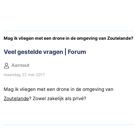
(&
Campings
breakfasts)
Hotels
Vakantiehuizen
Mag ik vliegen met een drone in de omgeving van Zoutelande?
Last
Veel gestelde vragen | Forum
minutes
Strand
Aarnout
maandag 22 mei 2017
Zien
Mag ik vliegen met een drone in de omgeving van
&
Bezienswaardigheden
Zoutelande
? Zowel zakelijk als privé?
doen
-
Musea
-
Galeries
-