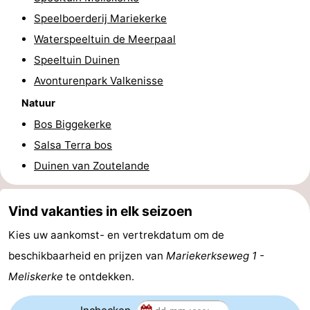
Speelboerderij Mariekerke
Zeeland
Waterspeeltuin de Meerpaal
Schouwen-
Speeltuin Duinen
Avonturenpark Valkenisse
Duiveland
-
Natuur
Renesse
-
Bos Biggekerke
Salsa Terra bos
Brouwershaven
-
Duinen van Zoutelande
Bruinisse
-
Vind vakanties in elk seizoen
Zierikzee
-
Kies uw aankomst- en vertrekdatum om de
Natuur
-
beschikbaarheid en prijzen van
Mariekerkseweg 1 -
Oosterschelde
Burgh
-
Meliskerke
te ontdekken.
Haamstede
Natuur
Walcheren