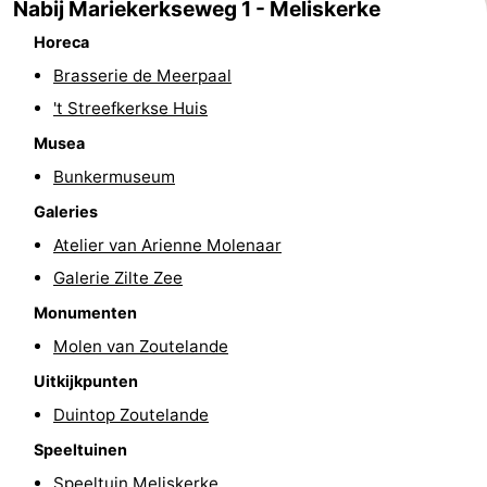
Nabij Mariekerkseweg 1 - Meliskerke
paravliegen
drinken
Ringrijden
Horeca
Brasserie de Meerpaal
Zoutelande
't Streefkerkse Huis
Actief
Praktisch
Musea
Bunkermuseum
Forum
Galeries
Route
Atelier van Arienne Molenaar
-
Galerie Zilte Zee
Monumenten
Parkeren
Reisboekenwinkel
Molen van Zoutelande
Nieuws
Uitkijkpunten
Duintop Zoutelande
Medische
Speeltuinen
adressen
Regio
Speeltuin Meliskerke