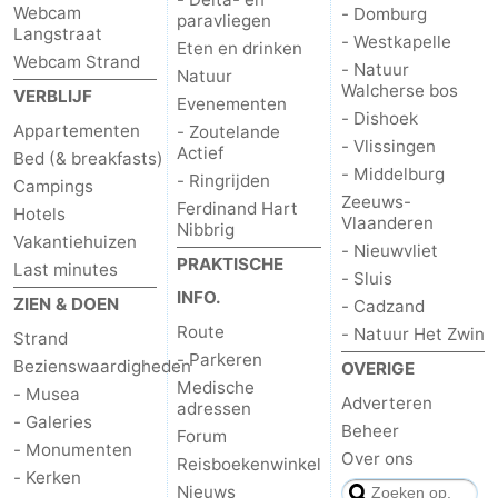
Webcam
- Domburg
paravliegen
Langstraat
- Westkapelle
Eten en drinken
Webcam Strand
- Natuur
Natuur
Walcherse bos
VERBLIJF
Evenementen
- Dishoek
Appartementen
- Zoutelande
- Vlissingen
Actief
Bed (& breakfasts)
- Middelburg
- Ringrijden
Campings
Zeeuws-
Ferdinand Hart
Hotels
Vlaanderen
Nibbrig
Vakantiehuizen
- Nieuwvliet
PRAKTISCHE
Last minutes
- Sluis
INFO.
ZIEN & DOEN
- Cadzand
Route
- Natuur Het Zwin
Strand
- Parkeren
Bezienswaardigheden
OVERIGE
Medische
- Musea
Adverteren
adressen
- Galeries
Beheer
Forum
- Monumenten
Over ons
Reisboekenwinkel
- Kerken
Nieuws