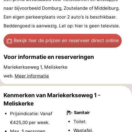
Monumenten
-
naar bijvoorbeeld Domburg, Zoutelande of Middelburg.
Een eigen parkeerplaats voor 2 auto's is beschikbaar.
Kerken
-
Beddengoed is aanwezig. Let op: hier is geen televisie.
Vuurtorens
-
Bekijk hier de prijzen
en reserveer direct online
Uitkijkpunten
Attracties
Voor informatie en reserveringen
-
Mariekerkseweg 1, Meliskerke
Speeltuinen
-
web.
Meer informatie
Binnenspeeltuinen
-
Kenmerken van Mariekerkseweg 1 -
Bowlen
Wellness
Meliskerke
Sanitair
Prijsindicatie: Vanaf
centra
Dorpen
Toilet.
€425,00 per week.
&
Natuur
Wastafel.
Max. 5 personen.