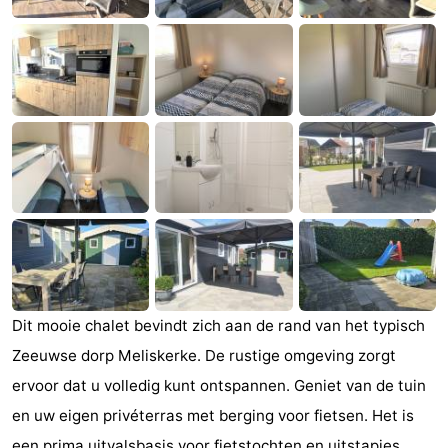
(&
Campings
breakfasts)
Hotels
Vakantiehuizen
Last
minutes
Strand
Zien
&
Bezienswaardigheden
Dit mooie chalet bevindt zich aan de rand van het typisch
doen
-
Zeeuwse dorp Meliskerke. De rustige omgeving zorgt
Musea
-
ervoor dat u volledig kunt ontspannen. Geniet van de tuin
en uw eigen privéterras met berging voor fietsen. Het is
Galeries
-
een prima uitvalsbasis voor fietstochten en uitstapjes