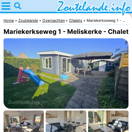
Home
Zoutelande
Home
Zoutelande
Overnachten
Chalets
Mariekerkseweg 1 - ...
Mariekerkseweg 1 - Meliskerke - Chalet
Tips
Voor
kinderen
Webcam
Webcam
Langstraat
Webcam
Strand
Overnachten
Appartementen
Bed