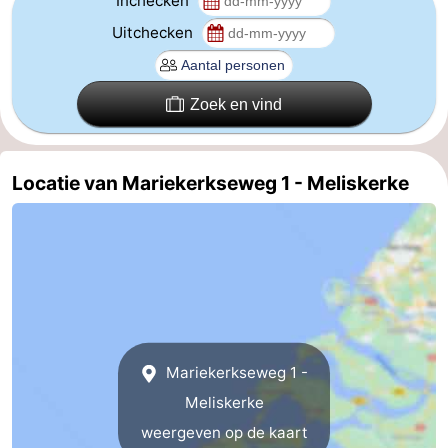
Inchecken
Uitchecken
Kop
-
van
Veere
-
Zoek en vind
Schouwen
Natuur
-
Oranjezon
Oostkapelle
-
Locatie van Mariekerkseweg 1 - Meliskerke
Natuur
-
de
Domburg
-
Mantelingen
Westkapelle
-
Natuur
-
Mariekerkseweg 1 -
Walcherse
Dishoek
-
Meliskerke
weergeven op de kaart
bos
Vlissingen
-