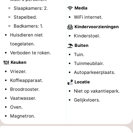
Slaapkamers: 2.
Media
Steden
Rondleidingen
Stapelbed.
WiFi internet.
Sporten
Badkamers: 1.
Kindervoorzieningen
Huisdieren niet
-
Kinderstoel.
toegelaten.
Buiten
Zwembaden
-
Verboden te roken.
Tuin.
Fietsen
-
Keuken
Tuinmeubilair.
Vriezer.
Autoparkeerplaats.
Wandelen
-
Koffieapparaat.
Locatie
Paardrijden
-
Broodrooster.
Niet op vakantiepark.
Vaatwasser.
Gelijkvloers.
Golfbanen
-
Oven.
Delta-
Eten
Magnetron.
en
en
Evenementen