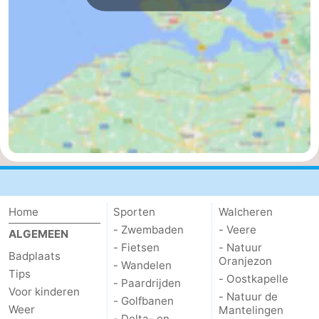
Middelburg
Zeeuws-
Vlaanderen
-
Nieuwvliet
-
Sluis
-
Cadzand
-
Natuur
Weer
Home
Sporten
Walcheren
Het
Contact
- Zwembaden
- Veere
ALGEMEEN
- Fietsen
- Natuur
Zwin
Badplaats
Oranjezon
- Wandelen
Tips
- Oostkapelle
- Paardrijden
Voor kinderen
- Natuur de
- Golfbanen
Weer
Mantelingen
- Delta- en