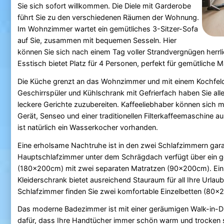
Sie sich sofort willkommen. Die Diele mit Garderobe
führt Sie zu den verschiedenen Räumen der Wohnung.
Im Wohnzimmer wartet ein gemütliches 3-Sitzer-Sofa
auf Sie, zusammen mit bequemen Sesseln. Hier
können Sie sich nach einem Tag voller Strandvergnügen herrl
Esstisch bietet Platz für 4 Personen, perfekt für gemütliche
Die Küche grenzt an das Wohnzimmer und mit einem Kochfeld
Geschirrspüler und Kühlschrank mit Gefrierfach haben Sie all
leckere Gerichte zuzubereiten. Kaffeeliebhaber können sich 
Gerät, Senseo und einer traditionellen Filterkaffeemaschine au
ist natürlich ein Wasserkocher vorhanden.
Eine erholsame Nachtruhe ist in den zwei Schlafzimmern gara
Hauptschlafzimmer unter dem Schrägdach verfügt über ein 
(180x200cm) mit zwei separaten Matratzen (90x200cm). Ein
Kleiderschrank bietet ausreichend Stauraum für all Ihre Urlaub
Schlafzimmer finden Sie zwei komfortable Einzelbetten (80x2
Das moderne Badezimmer ist mit einer geräumigen Walk-in-D
dafür, dass Ihre Handtücher immer schön warm und trocken 