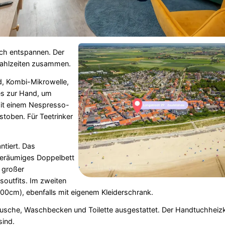
ich entspannen. Der
 Mahlzeiten zusammen.
, Kombi-Mikrowelle,
es zur Hand, um
mit einem Nespresso-
stoben. Für Teetrinker
ntiert. Das
geräumiges Doppelbett
 großer
soutfits. Im zweiten
00cm), ebenfalls mit eigenem Kleiderschrank.
usche, Waschbecken und Toilette ausgestattet. Der Handtuchheizk
sind.