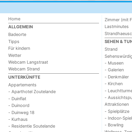
Home
Zimmer (mit F
Lastminutes
ALLGEMEIN
Strandhaeus
Badeorte
Tipps
SEHEN & TU
Für kindern
Strand
Wetter
Sehenswürdig
Webcam Langstraat
- Museen
Webcam Strand
- Galerien
- Denkmäler
UNTERKÜNFTE
- Kirchen
Appartements
- Leuchtturm
- Aparthotel Zoutelande
- Aussichtsp
- Duinflat
Attraktionen
- Duinoord
- Spielplätze
- Duinweg 18
- Indoor-Spie
- Kurhaus
- Bowling
- Residentie Soutelande
Wellness-Zen