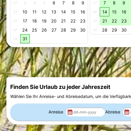
3
4
5
6
7
8
9
7
8
9
32
37
10
11
12
13
14
15
16
14
15
16
33
38
17
18
19
20
21
22
23
21
22
23
34
39
24
25
26
27
28
29
30
28
29
30
35
40
31
36
Finden Sie Urlaub zu jeder Jahreszeit
Wählen Sie Ihr Anreise- und Abreisedatum, um die Verfügbark
Anreise
Abreise