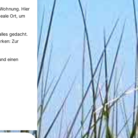
r Wohnung. Hier
deale Ort, um
lles gedacht.
rken: Zur
und einen