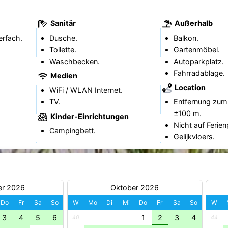
Sanitär
Außerhalb
erfach.
Dusche.
Balkon.
Toilette.
Gartenmöbel.
Waschbecken.
Autoparkplatz.
Fahrradablage.
Medien
Location
WiFi / WLAN Internet.
TV.
Entfernung zum
±100 m.
Kinder-Einrichtungen
Nicht auf Ferien
Campingbett.
Gelijkvloers.
er 2026
Oktober 2026
Do
Fr
Sa
So
W
Mo
Di
Mi
Do
Fr
Sa
So
W
3
4
5
6
1
2
3
4
40
44