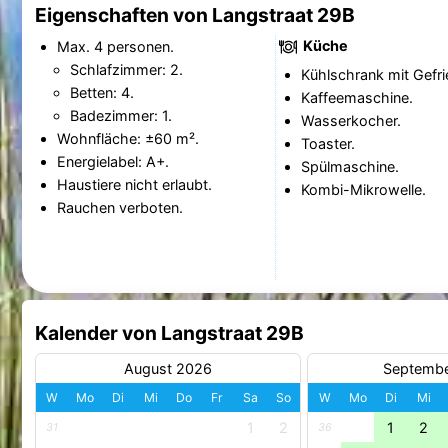
Eigenschaften von Langstraat 29B
Küche
Max. 4 personen.
Schlafzimmer: 2.
Kühlschrank mit Gefri
Betten: 4.
Kaffeemaschine.
Badezimmer: 1.
Wasserkocher.
Wohnfläche: ±60 m².
Toaster.
Energielabel: A+.
Spülmaschine.
Haustiere nicht erlaubt.
Kombi-Mikrowelle.
Rauchen verboten.
Kalender von Langstraat 29B
August 2026
Septemb
W
Mo
Di
Mi
Do
Fr
Sa
So
W
Mo
Di
Mi
1
2
1
2
31
36