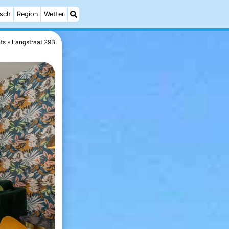
isch
Region
Wetter
ts
Langstraat 29B