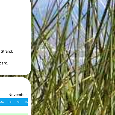
 Strand:
park.
November 2026
Dezember 2026
Mo
Di
Mi
Do
Fr
Sa
So
W
Mo
Di
Mi
Do
Fr
S
1
1
2
3
4
49