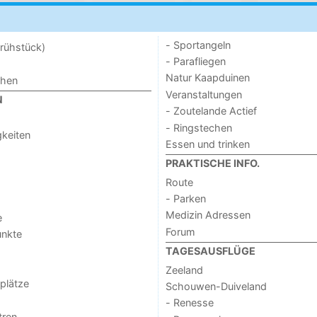
- Sportangeln
rühstück)
- Parafliegen
Natur Kaapduinen
chen
Veranstaltungen
N
- Zoutelande Actief
- Ringstechen
keiten
Essen und trinken
PRAKTISCHE INFO.
Route
- Parken
Medizin Adressen
e
Forum
unkte
TAGESAUSFLÜGE
Zeeland
lplätze
Schouwen-Duiveland
- Renesse
tren