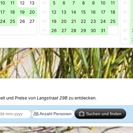
10
11
12
13
5
6
7
8
9
10
11
41
45
17
18
19
20
12
13
14
15
16
17
18
42
46
24
25
26
27
19
20
21
22
23
24
25
43
47
26
27
28
29
30
31
44
48
49
eit und Preise von
Langstraat 29B
zu entdecken.
Suchen und finden