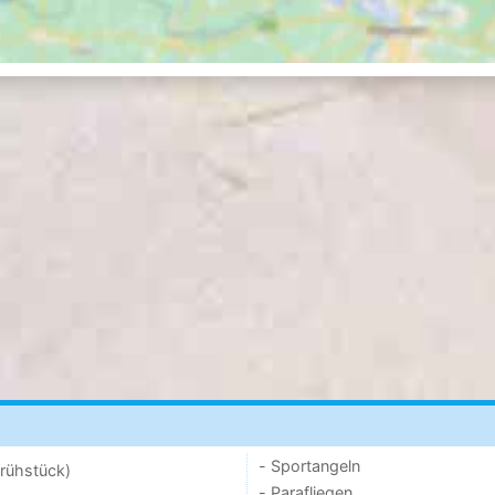
- Sportangeln
rühstück)
- Parafliegen