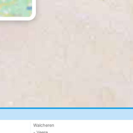
Walcheren
- Veere