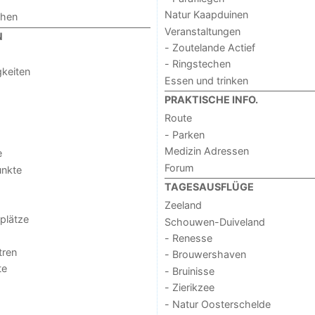
Natur Kaapduinen
chen
Veranstaltungen
N
- Zoutelande Actief
- Ringstechen
keiten
Essen und trinken
PRAKTISCHE INFO.
Route
- Parken
Medizin Adressen
e
Forum
unkte
TAGESAUSFLÜGE
Zeeland
lplätze
Schouwen-Duiveland
- Renesse
tren
- Brouwershaven
te
- Bruinisse
- Zierikzee
- Natur Oosterschelde