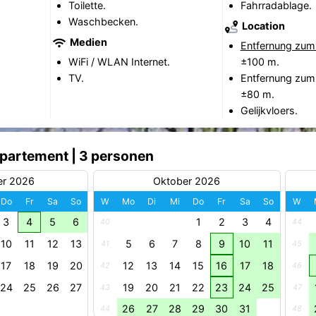
Toilette.
Fahrradablage.
Waschbecken.
Location
Medien
Entfernung zum
WiFi / WLAN Internet.
±100 m.
TV.
Entfernung zum
±80 m.
Gelijkvloers.
ppartement | 3 personen
er 2026
Oktober 2026
Do
Fr
Sa
So
W
Mo
Di
Mi
Do
Fr
Sa
So
W
3
4
5
6
1
2
3
4
40
44
10
11
12
13
5
6
7
8
9
10
11
41
45
17
18
19
20
12
13
14
15
16
17
18
42
46
24
25
26
27
19
20
21
22
23
24
25
43
47
26
27
28
29
30
31
44
48