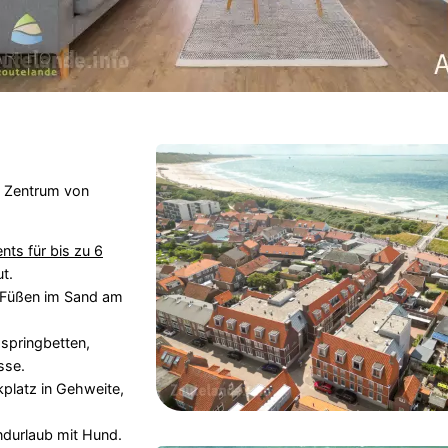
 Zentrum von
ts für bis zu 6
t.
n Füßen im Sand am
xspringbetten,
sse.
platz in Gehweite,
andurlaub mit Hund.