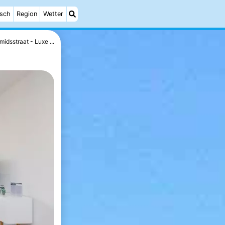
isch
Region
Wetter
midsstraat - Luxe ...