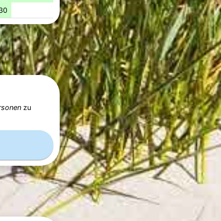
30
rsonen
zu