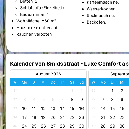
Betten: 2.
Kaffeemaschine.
Schlafsofa (Einzelbett).
Wasserkocher.
Badezimmer: 1.
Spülmaschine.
Wohnfläche: ±60 m².
Backofen.
Haustiere nicht erlaubt.
Rauchen verboten.
Kalender von Smidsstraat - Luxe Comfort a
August 2026
Septemb
W
Mo
Di
Mi
Do
Fr
Sa
So
W
Mo
Di
Mi
1
2
1
2
31
36
3
4
5
6
7
8
9
7
8
9
32
37
10
11
12
13
14
15
16
14
15
16
33
38
17
18
19
20
21
22
23
21
22
23
34
39
24
25
26
27
28
29
30
28
29
30
35
40