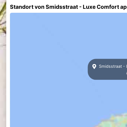
Standort von Smidsstraat - Luxe Comfort a
Smidsstraat - 