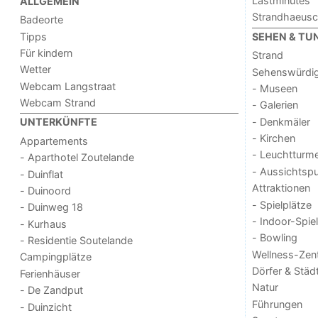
Lastminutes
ALLGEMEIN
Strandhaeus
Badeorte
Tipps
SEHEN & TU
Für kindern
Strand
Wetter
Sehenswürdig
Webcam Langstraat
- Museen
Webcam Strand
- Galerien
- Denkmäler
UNTERKÜNFTE
- Kirchen
Appartements
- Leuchtturm
- Aparthotel Zoutelande
- Aussichtsp
- Duinflat
Attraktionen
- Duinoord
- Spielplätze
- Duinweg 18
- Indoor-Spie
- Kurhaus
- Bowling
- Residentie Soutelande
Wellness-Zen
Campingplätze
Dörfer & Städ
Ferienhäuser
Natur
- De Zandput
Führungen
- Duinzicht