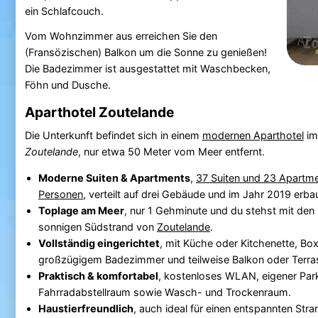
ein Schlafcouch.
Vom Wohnzimmer aus erreichen Sie den
(Fransözischen) Balkon um die Sonne zu genießen!
Die Badezimmer ist ausgestattet mit Waschbecken,
Föhn und Dusche.
Aparthotel Zoutelande
Die Unterkunft befindet sich in einem
modernen Aparthotel
im
Zoutelande
, nur etwa 50 Meter vom Meer entfernt.
Moderne Suiten & Apartments
,
37 Suiten und 23 Apartmen
Personen
, verteilt auf drei Gebäude und im Jahr 2019 erbau
Toplage am Meer
, nur 1 Gehminute und du stehst mit de
sonnigen Südstrand von
Zoutelande
.
Vollständig eingerichtet
, mit Küche oder Kitchenette, Bo
großzügigem Badezimmer und teilweise Balkon oder Terra
Praktisch & komfortabel
, kostenloses WLAN, eigener Park
Fahrradabstellraum sowie Wasch- und Trockenraum.
Haustierfreundlich
, auch ideal für einen entspannten Str