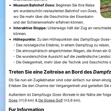
Museum Bahnhof
Goes
:
Beginnen Sie Ihre Reise
am wunderschön restaurierten Bahnhof von
Goes
,
wo Sie mehr über die Geschichte der Eisenbahn
und der Schienenverkehr erfahren können.
Interaktive Stopps:
Unterwegs hält der Zug an verschiede
können.
Höhepunkte:
Zu den Höhepunkten des
Dampfzugs Goes-
- Das nostalgische Erlebnis, in einem Dampfzug zu reise
- Die atmosphärisch eingerichteten Wagen, die Ihnen ein G
- Die wunderschöne Aussicht auf die zeeländische Landsc
- Die Gelegenheit, mehr über die Technik und Geschichte 
Treten Sie eine Zeitreise an Bord des
Dampfz
Ob Sie nun ein Zugliebhaber sind oder einfach nur einen einz
Erleben Sie den Charme der Vergangenheit und genießen Sie 
Außerdem ist
Dampfzugs Goes-Borsele
in der Nähe der fol
Goes
(±1,9 km) &
De Goese Golf
(±3,6 km).
Fur Information