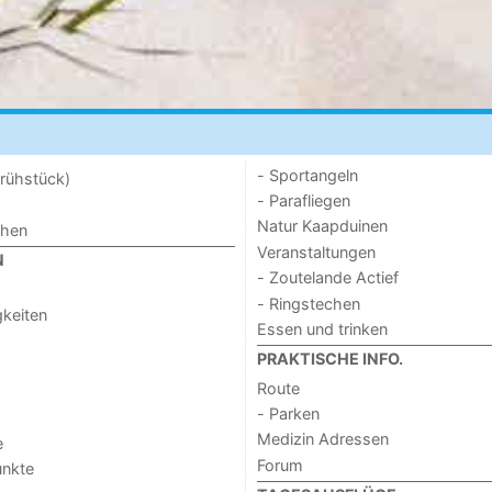
- Sportangeln
rühstück)
- Parafliegen
Natur Kaapduinen
chen
Veranstaltungen
N
- Zoutelande Actief
- Ringstechen
keiten
Essen und trinken
PRAKTISCHE INFO.
Route
- Parken
Medizin Adressen
e
Forum
unkte