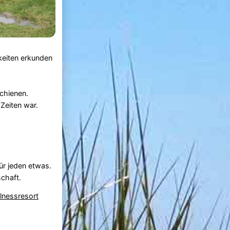
keiten erkunden
chienen.
Zeiten war.
für jeden etwas.
chaft.
lnessresort