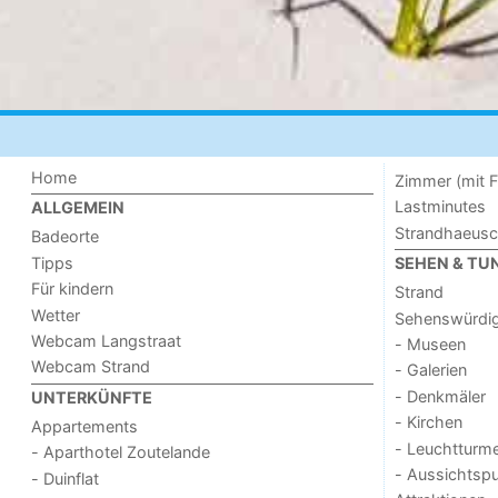
Home
Zimmer (mit F
Lastminutes
ALLGEMEIN
Strandhaeus
Badeorte
Tipps
SEHEN & TU
Für kindern
Strand
Wetter
Sehenswürdig
Webcam Langstraat
- Museen
Webcam Strand
- Galerien
- Denkmäler
UNTERKÜNFTE
- Kirchen
Appartements
- Leuchtturm
- Aparthotel Zoutelande
- Aussichtsp
- Duinflat