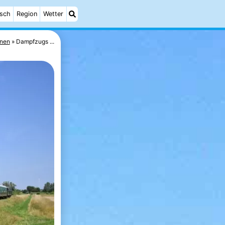
isch
Region
Wetter
onen
Dampfzugs ...