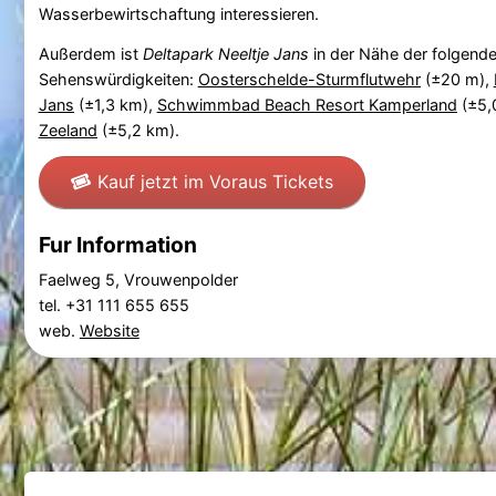
Wasserbewirtschaftung interessieren.
Außerdem ist
Deltapark Neeltje Jans
in der Nähe der folgend
Sehenswürdigkeiten:
Oosterschelde-Sturmflutwehr
(±20 m),
Jans
(±1,3 km),
Schwimmbad Beach Resort Kamperland
(±5,
Zeeland
(±5,2 km).
Kauf jetzt im Voraus Tickets
Fur Information
Faelweg 5, Vrouwenpolder
tel. +31 111 655 655
web.
Website