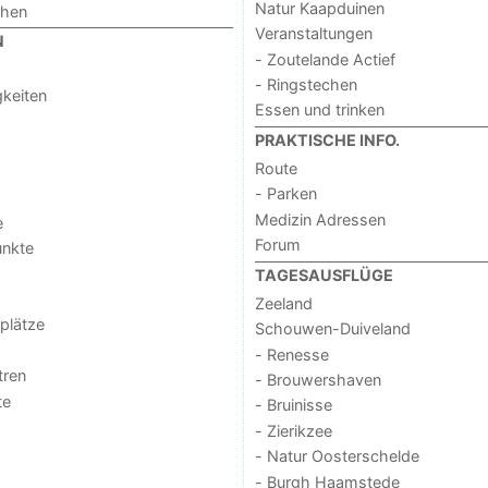
Natur Kaapduinen
chen
Veranstaltungen
N
- Zoutelande Actief
- Ringstechen
keiten
Essen und trinken
PRAKTISCHE INFO.
Route
- Parken
Medizin Adressen
e
Forum
unkte
TAGESAUSFLÜGE
Zeeland
lplätze
Schouwen-Duiveland
- Renesse
tren
- Brouwershaven
te
- Bruinisse
- Zierikzee
- Natur Oosterschelde
- Burgh Haamstede