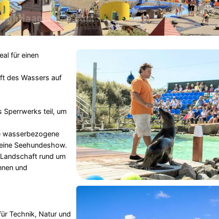
deal für einen
raft des Wassers auf
Sperrwerks teil, um
e wasserbezogene
d eine Seehundeshow.
 Landschaft rund um
nnen und
h für Technik, Natur und