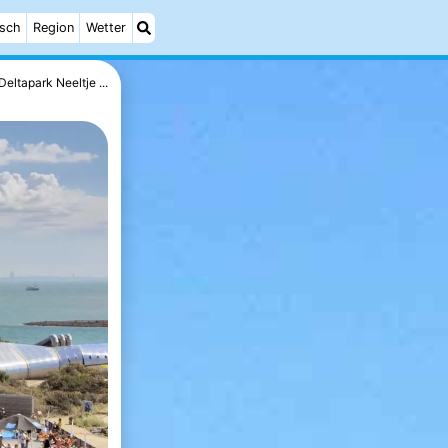
isch
Region
Wetter
Deltapark Neeltje ...