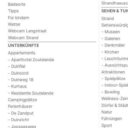
Strandhaeus
Badeorte
Tipps
SEHEN & TU
Für kindern
Strand
Wetter
Sehenswürdig
Webcam Langstraat
- Museen
Webcam Strand
- Galerien
- Denkmäler
UNTERKÜNFTE
- Kirchen
Appartements
- Leuchtturm
- Aparthotel Zoutelande
- Aussichtsp
- Duinflat
Attraktionen
- Duinoord
- Spielplätze
- Duinweg 18
- Indoor-Spie
- Kurhaus
- Bowling
- Residentie Soutelande
Wellness-Zen
Campingplätze
Dörfer & Städ
Ferienhäuser
Natur
- De Zandput
Führungen
- Duinzicht
Sport
- Joossesweg