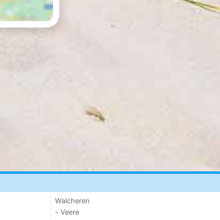
Walcheren
- Veere