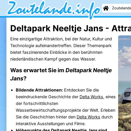
Zouteland
Deltapark Neeltje Jans - Attr
Eine einzigartige Attraktion, bei der Natur, Kultur und
Technologie aufeinandertreffen. Dieser Themenpark
bietet faszinierende Einblicke in den berühmten
niederländischen Kampf gegen das Wasser.
Was erwartet Sie im
Deltapark Neeltje
Jans
?
Bildende Attraktionen:
Entdecken Sie die
beeindruckende Geschichte der
Delta Works
, eines
der fortschrittlichsten
Wasserbewirtschaftungsprojekte der Welt. Erleben
Sie die Geschichten hinter den
Delta Works
durch
interaktive Ausstellungen und Filme.
Höhepunkte des
Deltapark Neeltje Jans
sind