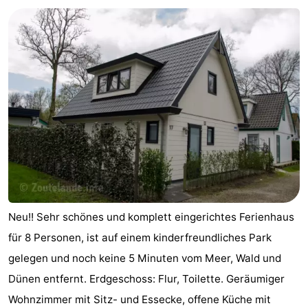
Aparthotel
-
Zoutelande
Duinflat
-
Duinoord
-
Duinweg
-
18
Kurhaus
-
Residentie
Campingplätze
Soutelande
Ferienhäuser
Neu!! Sehr schönes und komplett eingerichtes Ferienhaus
-
für 8 Personen, ist auf einem kinderfreundliches Park
gelegen und noch keine 5 Minuten vom Meer, Wald und
De
-
Dünen entfernt. Erdgeschoss: Flur, Toilette. Geräumiger
Zandput
Duinzicht
-
Wohnzimmer mit Sitz- und Essecke, offene Küche mit