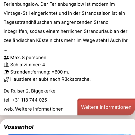
Ferienbungalow. Der Ferienbungalow ist modern im
Oosterschelde
Burgh
-
Vintage-Stil eingerichtet und in der Strandsaison ist ein
Tagesstrandhäuschen am angrenzenden Strand
Haamstede
Natur
Walcheren
inbegriffen, sodass einem herrlichen Strandurlaub an der
Kop
-
zeeländischen Küste nichts mehr im Wege steht! Auch Ihr
...
van
Veere
-
Max. 8 personen.
Schlafzimmer: 4.
Schouwen
Natur
-
Strandentfernung
: ±600 m.
Oranjezon
Oostkapelle
-
Haustiere erlaubt nach Rücksprache.
De Ruiser 2, Biggekerke
Natur
-
tel. +31 118 744 025
de
Domburg
-
Weitere Informationen
web.
Weitere Informationen
Mantelingen
Westkapelle
-
Vossenhol
Natur
-