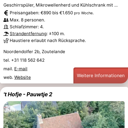
Geschirrspüler, Mikrowellenherd und Kühlschrank mit ...
Joossesweg
-
Preisangaben: €890 bis €1.650
.
pro Woche
Max. 8 personen.
Kustlicht
-
Schlafzimmer: 4.
Meerpaal
-
Strandentfernung
: ±100 m.
Haustiere erlaubt nach Rücksprache.
Strandcamping
-
Noordendolfer 2b, Zoutelande
Valkenisse
Zee,
Hotels
tel. +31 118 562 642
mail.
E-mail
Bos
Zimmer
Weitere Informationen
web.
Website
en
(mit
Lastminutes
't Hofje - Pauwtje 2
Duin
Frühstück)
Strand
Sehen
&
-