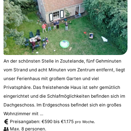
tun
Museen
-
Galerien
-
Denkmäler
-
Kirchen
-
Leuchtturme
-
An der schönsten Stelle in Zoutelande, fünf Gehminuten
vom Strand und acht Minuten vom Zentrum entfernt, liegt
Aussichtspunkte
Attraktionen
unser Ferienhaus mit großem Garten und viel
-
Privatsphäre. Das freistehende Haus ist sehr gemütlich
eingerichtet und die Schlafmöglichkeiten befinden sich im
Spielplätze
-
Dachgeschoss. Im Erdgeschoss befindet sich ein großes
Indoor-
-
Wohnzimmer mit ...
Preisangaben: €590 bis €1.175
.
pro Woche
Spielplätze
Bowling
Wellness-
Max. 8 personen.