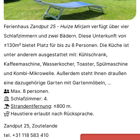
Parafliegen
-
Sportangeln
Essen
Ferienhaus
Zandput 25 - Huize Mirjam
verfügt über vier
Schlafzimmern und zwei Bädern. Diese Unterkunft von
und
Veranstaltungen
±130m² bietet Platz für bis zu 8 Personen. Die Küche ist
trinken
-
unter anderem ausgestattet mit: Kühlschrank,
Kaffeemaschine, Wasserkocher, Toaster, Spülmaschine
Ringstechen
Zoutelande
und Kombi-Mikrowelle. Außerdem steht Ihnen draußen
Actief
Praktisch
eine dazugehörige Garten mit Gartenmöbeln, ...
Max. 8 personen.
Forum
Schlafzimmer: 4.
Strandentfernung
: ±800 m.
Route
Haustiere erlaubt nach Rücksprache.
-
Zandput 25, Zoutelande
tel. +31 118 583 410
Parken
Reisebuchshop