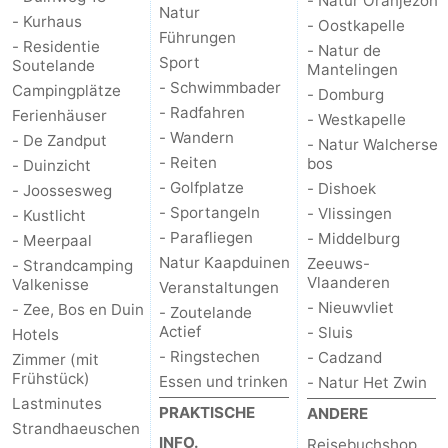
- Natur Oranjezon
Natur
- Kurhaus
- Oostkapelle
Führungen
- Residentie
- Natur de
Sport
Soutelande
Mantelingen
- Schwimmbader
Campingplätze
- Domburg
- Radfahren
Ferienhäuser
- Westkapelle
- Wandern
- De Zandput
- Natur Walcherse
- Reiten
bos
- Duinzicht
- Golfplatze
- Dishoek
- Joossesweg
- Sportangeln
- Vlissingen
- Kustlicht
- Parafliegen
- Middelburg
- Meerpaal
Natur Kaapduinen
Zeeuws-
- Strandcamping
Vlaanderen
Valkenisse
Veranstaltungen
- Nieuwvliet
- Zee, Bos en Duin
- Zoutelande
Actief
- Sluis
Hotels
- Ringstechen
- Cadzand
Zimmer (mit
Frühstück)
Essen und trinken
- Natur Het Zwin
Lastminutes
PRAKTISCHE
ANDERE
Strandhaeuschen
INFO.
Reisebuchshop