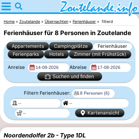
Home
Zoutelande
Home
Zoutelande
Übernachten
Ferienhäuser
filterd
Ferienhäuser für 8 Personen in Zoutelande
Tipps
Appartements
Campingplätze
Ferienhäuser
Für
Ferienparks
Hotels
Zimmer (mit Frühstück)
kindern
Webcam
Anreise
Abreise
Webcam
Suchen und finden
Langstraat
Webcam
Filtern Ferienhäuser:
Strand
Übernachten
Kartenansicht
Appartements
-
Noordendolfer 2b - Type 1DL