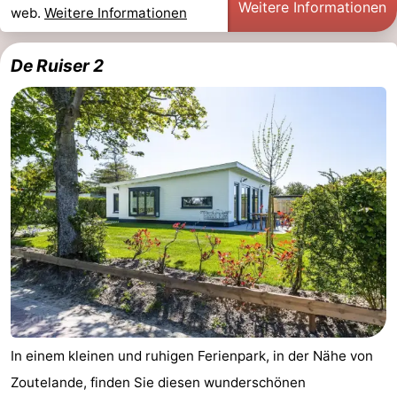
Weitere Informationen
web.
Weitere Informationen
Medizin
De Ruiser 2
Adressen
Region
Zeeland
Schouwen-
Duiveland
-
Renesse
-
Brouwershaven
-
Bruinisse
-
Zierikzee
-
In einem kleinen und ruhigen Ferienpark, in der Nähe von
Zoutelande, finden Sie diesen wunderschönen
Natur
-