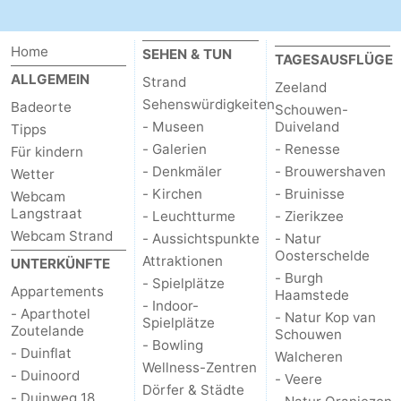
Home
SEHEN & TUN
TAGESAUSFLÜGE
ALLGEMEIN
Strand
Zeeland
Sehenswürdigkeiten
Badeorte
Schouwen-
- Museen
Duiveland
Tipps
- Galerien
- Renesse
Für kindern
- Denkmäler
- Brouwershaven
Wetter
- Kirchen
- Bruinisse
Webcam
Langstraat
- Leuchtturme
- Zierikzee
Webcam Strand
- Aussichtspunkte
- Natur
Oosterschelde
Attraktionen
UNTERKÜNFTE
- Burgh
- Spielplätze
Appartements
Haamstede
- Indoor-
- Aparthotel
- Natur Kop van
Spielplätze
Zoutelande
Schouwen
- Bowling
- Duinflat
Walcheren
Wellness-Zentren
- Duinoord
- Veere
Dörfer & Städte
- Duinweg 18