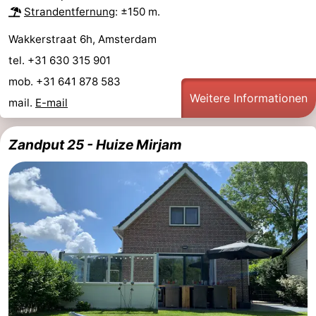
Strandentfernung
: ±150 m.
Zentren
Dörfer
Wakkerstraat 6h, Amsterdam
&
Natur
tel. +31 630 315 901
mob. +31 641 878 583
Städte
Führungen
Weitere Informationen
mail.
E-mail
Sport
Zandput 25 - Huize Mirjam
-
Schwimmbader
-
Radfahren
-
Wandern
-
Reiten
-
Golfplatze
-