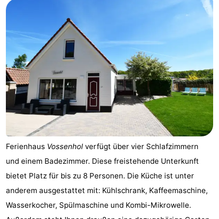
Walcherse
Dishoek
-
bos
Vlissingen
-
Middelburg
Zeeuws-
Vlaanderen
-
Nieuwvliet
-
Sluis
-
Ferienhaus
Vossenhol
verfügt über vier Schlafzimmern
Cadzand
-
und einem Badezimmer. Diese freistehende Unterkunft
Natur
Wetter
bietet Platz für bis zu 8 Personen. Die Küche ist unter
anderem ausgestattet mit: Kühlschrank, Kaffeemaschine,
Het
Kontakt
Wasserkocher, Spülmaschine und Kombi-Mikrowelle.
Zwin