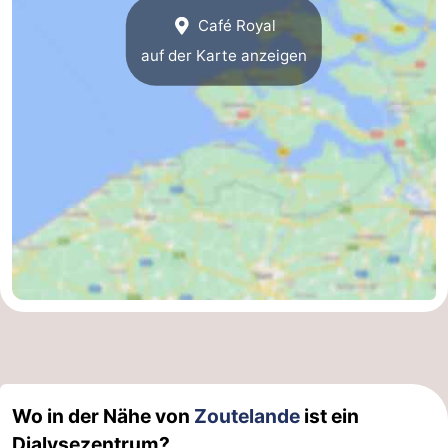
Café Royal
Oosterschelde
Burgh
-
auf der Karte anzeigen
Haamstede
Natur
Walcheren
Kop
-
van
Veere
-
Schouwen
Natur
-
Oranjezon
Oostkapelle
-
Natur
-
de
Domburg
-
Mantelingen
Westkapelle
-
Wo in der Nähe von
Zoutelande
ist ein
Natur
-
Dialysezentrum?