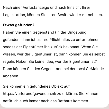
Nach einer Verlustanzeige und nach Einsicht Ihrer
Parafliegen
-
Legimitation, können Sie Ihren Besitz wieder mitnehmen.
Sportangeln
Essen
Etwas gefunden?
und
Veranstaltungen
Haben Sie einen Gegenstand (in der Umgebung)
gefunden, dann ist es Ihre Pflicht alles zu unternehmen,
trinken
-
sodass der Eigentümer ihn zurück bekommt. Wenn Sie
Ringstechen
Zoutelande
wissen, wer der Eigentümer ist, dann können Sie es selbst
regeln. Haben Sie keine Idee, wer der Eigentümer ist?
Actief
Praktisch
Dann können Sie den Gegenstand bei der local GeMainde
Forum
abgeben.
Route
Sie können ein gefundenes Objekt auf
https://verlorenofgevonden.nl/
zu erklären. Sie können
-
natürlich auch immer nach das Rathaus kommen.
Parken
Reisebuchshop