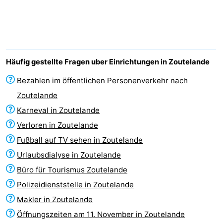
Aparthotel
-
Zoutelande
Duinflat
-
Duinoord
-
Häufig gestellte Fragen uber Einrichtungen in Zoutelande
Duinweg
-
Bezahlen im öffentlichen Personenverkehr nach
Zoutelande
18
Kurhaus
-
Karneval in Zoutelande
Residentie
Campingplätze
Verloren in Zoutelande
Fußball auf TV sehen in Zoutelande
Soutelande
Ferienhäuser
Urlaubsdialyse in Zoutelande
-
Büro für Tourismus Zoutelande
Polizeidienststelle in Zoutelande
De
-
Makler in Zoutelande
Zandput
Duinzicht
-
Öffnungszeiten am 11. November in Zoutelande