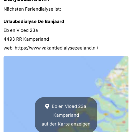
Nächsten Feriendialyse ist:
Walcherse
Dishoek
-
Urlaubsdialyse De Banjaard
bos
Vlissingen
-
Eb en Vloed 23a
Middelburg
Zeeuws-
4493 RR Kamperland
web.
https://www.vakantiedialysezeeland.nl/
Vlaanderen
-
Nieuwvliet
-
Sluis
-
Cadzand
-
Natur
Wetter
Eb en Vloed 23a,
Kamperland
Het
Kontakt
auf der Karte anzeigen
Zwin