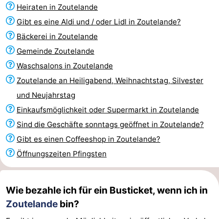
Heiraten in Zoutelande
Joossesweg
-
Gibt es eine Aldi und / oder Lidl in Zoutelande?
Kustlicht
-
Bäckerei in Zoutelande
Gemeinde Zoutelande
Meerpaal
-
Waschsalons in Zoutelande
Strandcamping
-
Zoutelande an Heiligabend, Weihnachtstag, Silvester
und Neujahrstag
Valkenisse
Zee,
Hotels
Einkaufsmöglichkeit oder Supermarkt in Zoutelande
Bos
Zimmer
Sind die Geschäfte sonntags geöffnet in Zoutelande?
Gibt es einen Coffeeshop in Zoutelande?
en
(mit
Lastminutes
Öffnungszeiten Pfingsten
Duin
Frühstück)
Strand
Sehen
Wie bezahle ich für ein Busticket, wenn ich in
Zoutelande
bin?
&
-