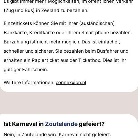
Es gibt immer mehr Möglichkeiten, im öffentlichen Verkehr
tun
Museen
-
(Zug und Bus) in Zeeland zu bezahlen.
Galerien
-
Einzeltickets können Sie mit Ihrer (ausländischen)
Bankkarte, Kreditkarte oder Ihrem Smartphone bezahlen.
Denkmäler
-
Barzahlung ist nicht mehr möglich. Das ist einfacher,
Kirchen
-
schneller und sicherer. Sie bezahlen beim Busfahrer und
erhalten ein Papierticket aus der Ticketbox. Dies ist Ihr
Leuchtturme
-
gültiger Fahrschein.
Aussichtspunkte
Attraktionen
Weitere Informationen:
connexxion.nl
-
Spielplätze
-
Indoor-
-
Ist Karneval in
Zoutelande
gefeiert?
Spielplätze
Bowling
Wellness-
Nein, in Zoutelande wird Karneval nicht gefeiert.