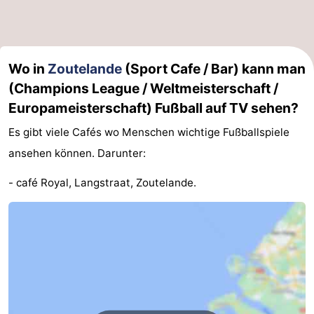
Medizin
Adressen
Region
Wo in
Zoutelande
(Sport Cafe / Bar) kann man
(Champions League / Weltmeisterschaft /
Zeeland
Europameisterschaft) Fußball auf TV sehen?
Schouwen-
Es gibt viele Cafés wo Menschen wichtige Fußballspiele
Duiveland
-
ansehen können. Darunter:
Renesse
-
- café Royal, Langstraat, Zoutelande.
Brouwershaven
-
Bruinisse
-
Zierikzee
-
Natur
-