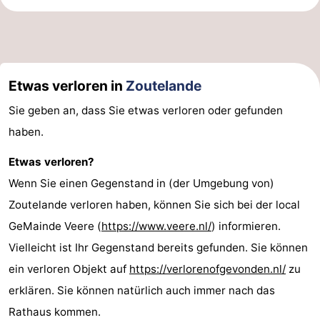
Zentren
Dörfer
&
Natur
Etwas verloren in
Zoutelande
Städte
Führungen
Sie geben an, dass Sie etwas verloren oder gefunden
Sport
haben.
-
Etwas verloren?
Schwimmbader
-
Wenn Sie einen Gegenstand in (der Umgebung von)
Zoutelande verloren haben, können Sie sich bei der local
Radfahren
-
GeMainde Veere (
https://www.veere.nl/
) informieren.
Wandern
-
Vielleicht ist Ihr Gegenstand bereits gefunden. Sie können
ein verloren Objekt auf
https://verlorenofgevonden.nl/
zu
Reiten
-
erklären. Sie können natürlich auch immer nach das
Golfplatze
-
Rathaus kommen.