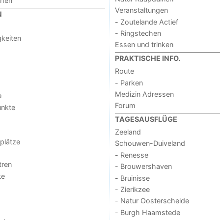
chen
Veranstaltungen
N
- Zoutelande Actief
- Ringstechen
keiten
Essen und trinken
PRAKTISCHE INFO.
Route
- Parken
Medizin Adressen
e
Forum
unkte
TAGESAUSFLÜGE
Zeeland
lplätze
Schouwen-Duiveland
- Renesse
tren
- Brouwershaven
te
- Bruinisse
- Zierikzee
- Natur Oosterschelde
- Burgh Haamstede