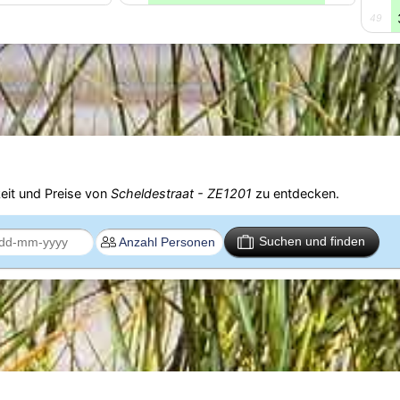
49
eit und Preise von
Scheldestraat - ZE1201
zu entdecken.
Suchen und finden