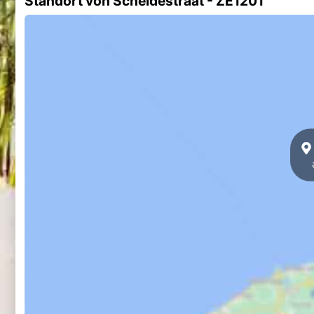
Standort von Scheldestraat - ZE1201