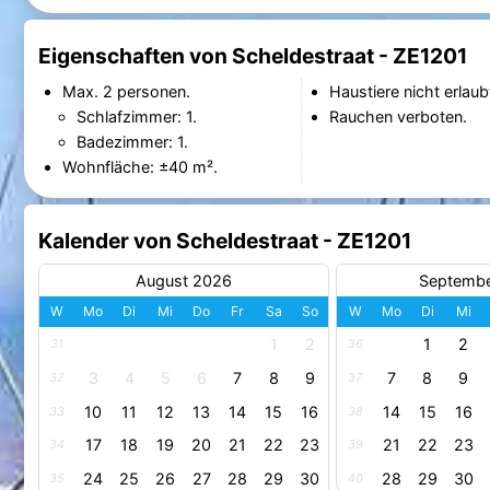
Eigenschaften von Scheldestraat - ZE1201
Max. 2 personen.
Haustiere nicht erlaub
Schlafzimmer: 1.
Rauchen verboten.
Badezimmer: 1.
Wohnfläche: ±40 m².
Kalender von Scheldestraat - ZE1201
August 2026
Septemb
W
Mo
Di
Mi
Do
Fr
Sa
So
W
Mo
Di
Mi
1
2
1
2
31
36
3
4
5
6
7
8
9
7
8
9
32
37
10
11
12
13
14
15
16
14
15
16
33
38
17
18
19
20
21
22
23
21
22
23
34
39
24
25
26
27
28
29
30
28
29
30
35
40