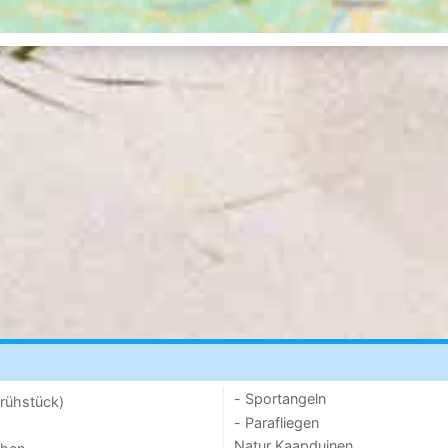
- Sportangeln
rühstück)
- Parafliegen
Natur Kaapduinen