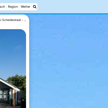
isch
Region
Wetter
Scheldestraat - ...