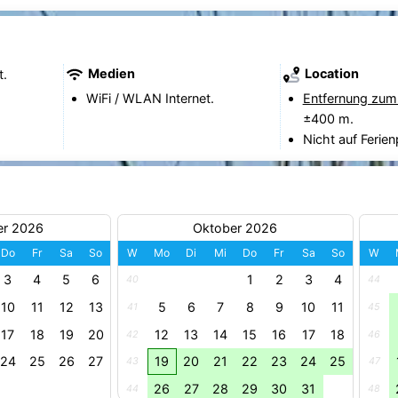
Medien
Location
t.
WiFi / WLAN Internet.
Entfernung zum
±400 m.
Nicht auf Ferien
er 2026
Oktober 2026
Do
Fr
Sa
So
W
Mo
Di
Mi
Do
Fr
Sa
So
W
3
4
5
6
1
2
3
4
40
44
10
11
12
13
5
6
7
8
9
10
11
41
45
17
18
19
20
12
13
14
15
16
17
18
42
46
24
25
26
27
19
20
21
22
23
24
25
43
47
26
27
28
29
30
31
44
48