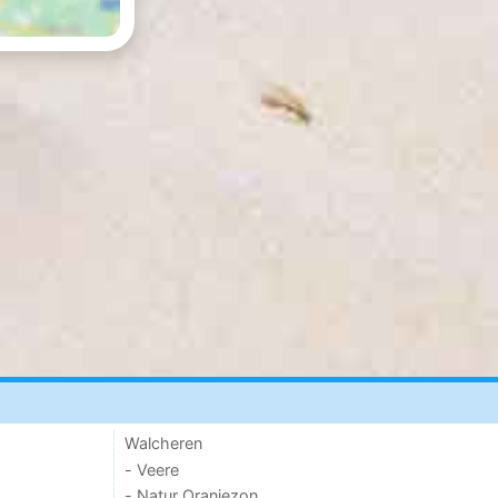
Walcheren
- Veere
- Natur Oranjezon