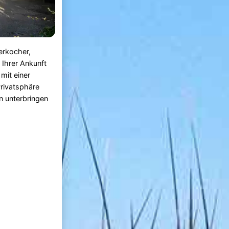
erkocher,
 Ihrer Ankunft
mit einer
Privatsphäre
en unterbringen