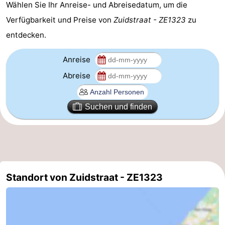
Wählen Sie Ihr Anreise- und Abreisedatum, um die
Medizin
Verfügbarkeit und Preise von
Zuidstraat - ZE1323
zu
entdecken.
Adressen
Region
Anreise
Zeeland
Abreise
Schouwen-
Suchen und finden
Duiveland
-
Renesse
-
Brouwershaven
-
Bruinisse
-
Standort von Zuidstraat - ZE1323
Zierikzee
-
Natur
-