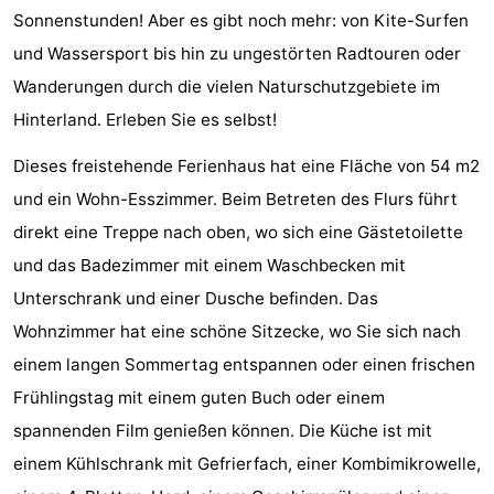
Sonnenstunden! Aber es gibt noch mehr: von Kite-Surfen
Joossesweg
-
und Wassersport bis hin zu ungestörten Radtouren oder
Kustlicht
-
Wanderungen durch die vielen Naturschutzgebiete im
Hinterland. Erleben Sie es selbst!
Meerpaal
-
Dieses freistehende Ferienhaus hat eine Fläche von 54 m2
Strandcamping
-
und ein Wohn-Esszimmer. Beim Betreten des Flurs führt
Valkenisse
Zee,
Hotels
direkt eine Treppe nach oben, wo sich eine Gästetoilette
und das Badezimmer mit einem Waschbecken mit
Bos
Zimmer
Unterschrank und einer Dusche befinden. Das
en
(mit
Lastminutes
Wohnzimmer hat eine schöne Sitzecke, wo Sie sich nach
einem langen Sommertag entspannen oder einen frischen
Duin
Frühstück)
Strand
Frühlingstag mit einem guten Buch oder einem
Sehen
spannenden Film genießen können. Die Küche ist mit
einem Kühlschrank mit Gefrierfach, einer Kombimikrowelle,
&
-