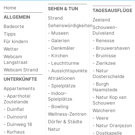
Home
SEHEN & TUN
TAGESAUSFLÜGE
ALLGEMEIN
Strand
Zeeland
Sehenswürdigkeiten
Badeorte
Schouwen-
- Museen
Duiveland
Tipps
- Galerien
- Renesse
Für kindern
- Denkmäler
- Brouwershaven
Wetter
- Kirchen
- Bruinisse
Webcam
Langstraat
- Leuchtturme
- Zierikzee
Webcam Strand
- Aussichtspunkte
- Natur
Oosterschelde
Attraktionen
UNTERKÜNFTE
- Burgh
- Spielplätze
Appartements
Haamstede
- Indoor-
- Aparthotel
- Natur Kop van
Spielplätze
Zoutelande
Schouwen
- Bowling
- Duinflat
Walcheren
Wellness-Zentren
- Duinoord
- Veere
Dörfer & Städte
- Duinweg 18
- Natur Oranjezon
Natur
- Kurhaus
- Oostkapelle