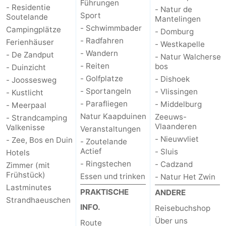
Führungen
- Residentie
- Natur de
Sport
Soutelande
Mantelingen
- Schwimmbader
Campingplätze
- Domburg
- Radfahren
Ferienhäuser
- Westkapelle
- Wandern
- De Zandput
- Natur Walcherse
- Reiten
bos
- Duinzicht
- Golfplatze
- Dishoek
- Joossesweg
- Sportangeln
- Vlissingen
- Kustlicht
- Parafliegen
- Middelburg
- Meerpaal
Natur Kaapduinen
Zeeuws-
- Strandcamping
Vlaanderen
Valkenisse
Veranstaltungen
- Nieuwvliet
- Zee, Bos en Duin
- Zoutelande
Actief
- Sluis
Hotels
- Ringstechen
- Cadzand
Zimmer (mit
Frühstück)
Essen und trinken
- Natur Het Zwin
Lastminutes
PRAKTISCHE
ANDERE
Strandhaeuschen
INFO.
Reisebuchshop
Über uns
Route