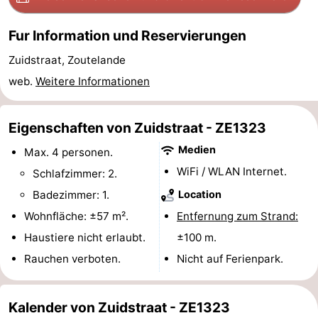
Zentren
Dörfer
Fur Information und Reservierungen
&
Natur
Zuidstraat, Zoutelande
web.
Weitere Informationen
Städte
Führungen
Sport
Eigenschaften von Zuidstraat - ZE1323
-
Medien
Max. 4 personen.
WiFi / WLAN Internet.
Schlafzimmer: 2.
Schwimmbader
-
Badezimmer: 1.
Location
Radfahren
-
Wohnfläche: ±57 m².
Entfernung zum Strand:
Haustiere nicht erlaubt.
±100 m.
Wandern
-
Rauchen verboten.
Nicht auf Ferienpark.
Reiten
-
Kalender von Zuidstraat - ZE1323
Golfplatze
-