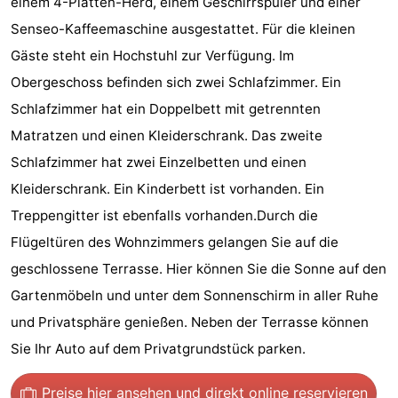
einem 4-Platten-Herd, einem Geschirrspüler und einer
tun
Museen
-
Senseo-Kaffeemaschine ausgestattet. Für die kleinen
Gäste steht ein Hochstuhl zur Verfügung. Im
Galerien
-
Obergeschoss befinden sich zwei Schlafzimmer. Ein
Denkmäler
-
Schlafzimmer hat ein Doppelbett mit getrennten
Matratzen und einen Kleiderschrank. Das zweite
Kirchen
-
Schlafzimmer hat zwei Einzelbetten und einen
Leuchtturme
-
Kleiderschrank. Ein Kinderbett ist vorhanden. Ein
Treppengitter ist ebenfalls vorhanden.Durch die
Aussichtspunkte
Attraktionen
Flügeltüren des Wohnzimmers gelangen Sie auf die
-
geschlossene Terrasse. Hier können Sie die Sonne auf den
Gartenmöbeln und unter dem Sonnenschirm in aller Ruhe
Spielplätze
-
und Privatsphäre genießen. Neben der Terrasse können
Indoor-
-
Sie Ihr Auto auf dem Privatgrundstück parken.
Spielplätze
Bowling
Wellness-
Preise hier ansehen
und direkt online reservieren