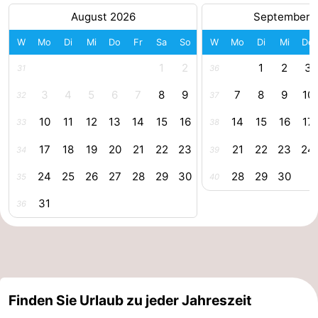
August 2026
September 
Parafliegen
-
W
Mo
Di
Mi
Do
Fr
Sa
So
W
Mo
Di
Mi
Do
Sportangeln
Essen
1
2
1
2
3
31
36
und
Veranstaltungen
3
4
5
6
7
8
9
7
8
9
10
32
37
trinken
-
10
11
12
13
14
15
16
14
15
16
17
33
38
17
18
19
20
21
22
23
21
22
23
24
Ringstechen
Zoutelande
34
39
24
25
26
27
28
29
30
28
29
30
35
40
Actief
Praktisch
31
36
Forum
Route
-
Finden Sie Urlaub zu jeder Jahreszeit
Parken
Reisebuchshop