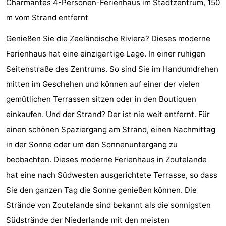
Charmantes 4-Personen-Ferienhaus im Stadtzentrum, 150
Aparthotel
-
m vom Strand entfernt
Zoutelande
Duinflat
-
Genießen Sie die Zeeländische Riviera? Dieses moderne
Ferienhaus hat eine einzigartige Lage. In einer ruhigen
Duinoord
-
Seitenstraße des Zentrums. So sind Sie im Handumdrehen
Duinweg
-
mitten im Geschehen und können auf einer der vielen
gemütlichen Terrassen sitzen oder in den Boutiquen
18
Kurhaus
-
einkaufen. Und der Strand? Der ist nie weit entfernt. Für
Residentie
Campingplätze
einen schönen Spaziergang am Strand, einen Nachmittag
in der Sonne oder um den Sonnenuntergang zu
Soutelande
Ferienhäuser
beobachten. Dieses moderne Ferienhaus in Zoutelande
-
hat eine nach Südwesten ausgerichtete Terrasse, so dass
Sie den ganzen Tag die Sonne genießen können. Die
De
-
Strände von Zoutelande sind bekannt als die sonnigsten
Zandput
Duinzicht
-
Südstrände der Niederlande mit den meisten