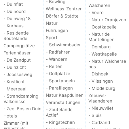
- Bowling
- Duinflat
Walcheren
Wellness-Zentren
- Duinoord
- Veere
Dörfer & Städte
- Duinweg 18
- Natur Oranjezon
Natur
- Kurhaus
- Oostkapelle
Führungen
- Residentie
- Natur de
Sport
Soutelande
Mantelingen
- Schwimmbader
Campingplätze
- Domburg
- Radfahren
Ferienhäuser
- Westkapelle
- Wandern
- De Zandput
- Natur Walcherse
- Reiten
bos
- Duinzicht
- Golfplatze
- Dishoek
- Joossesweg
- Sportangeln
- Vlissingen
- Kustlicht
- Parafliegen
- Middelburg
- Meerpaal
Natur Kaapduinen
Zeeuws-
- Strandcamping
Vlaanderen
Valkenisse
Veranstaltungen
- Nieuwvliet
- Zee, Bos en Duin
- Zoutelande
Actief
- Sluis
Hotels
- Ringstechen
- Cadzand
Zimmer (mit
Frühstück)