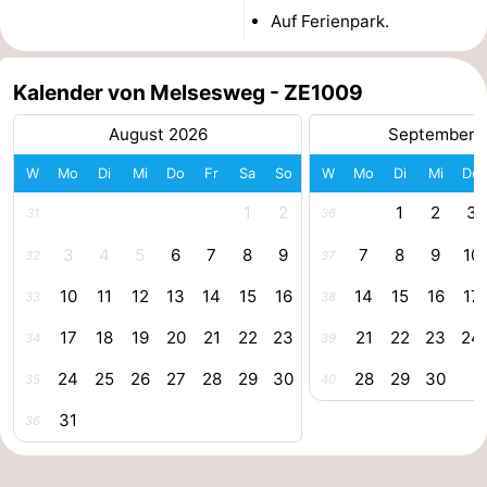
Auf Ferienpark.
Zentren
Dörfer
&
Natur
Kalender von Melsesweg - ZE1009
Städte
Führungen
August 2026
September 
W
Mo
Di
Mi
Do
Fr
Sa
So
W
Mo
Di
Mi
Do
Sport
1
2
1
2
3
31
36
-
3
4
5
6
7
8
9
7
8
9
10
32
37
Schwimmbader
-
10
11
12
13
14
15
16
14
15
16
17
33
38
Radfahren
-
17
18
19
20
21
22
23
21
22
23
24
34
39
Wandern
-
24
25
26
27
28
29
30
28
29
30
35
40
31
36
Reiten
-
Golfplatze
-