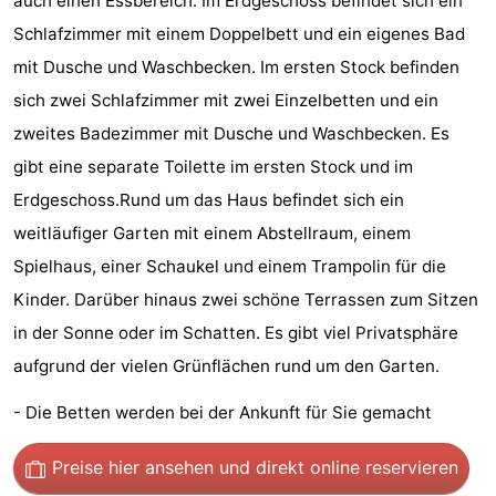
auch einen Essbereich. Im Erdgeschoss befindet sich ein
Joossesweg
-
Schlafzimmer mit einem Doppelbett und ein eigenes Bad
mit Dusche und Waschbecken. Im ersten Stock befinden
Kustlicht
-
sich zwei Schlafzimmer mit zwei Einzelbetten und ein
Meerpaal
-
zweites Badezimmer mit Dusche und Waschbecken. Es
gibt eine separate Toilette im ersten Stock und im
Strandcamping
-
Erdgeschoss.Rund um das Haus befindet sich ein
Valkenisse
Zee,
Hotels
weitläufiger Garten mit einem Abstellraum, einem
Spielhaus, einer Schaukel und einem Trampolin für die
Bos
Zimmer
Kinder. Darüber hinaus zwei schöne Terrassen zum Sitzen
en
(mit
Lastminutes
in der Sonne oder im Schatten. Es gibt viel Privatsphäre
aufgrund der vielen Grünflächen rund um den Garten.
Duin
Frühstück)
Strand
- Die Betten werden bei der Ankunft für Sie gemacht
Sehen
Preise hier ansehen
und direkt online reservieren
&
-