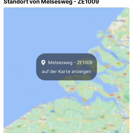
Standort von Melsesweg - ZE1009
Medizin
Adressen
Region
Zeeland
Schouwen-
Melsesweg - ZE1009
Duiveland
-
auf der Karte anzeigen
Renesse
-
Brouwershaven
-
Bruinisse
-
Zierikzee
-
Natur
-