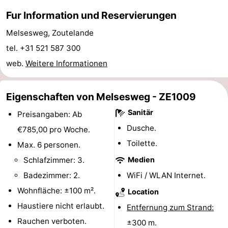
Fur Information und Reservierungen
tun
Museen
-
Melsesweg, Zoutelande
Galerien
-
tel. +31 521 587 300
Denkmäler
-
web.
Weitere Informationen
Kirchen
-
Eigenschaften von Melsesweg - ZE1009
Leuchtturme
-
Sanitär
Preisangaben: Ab
Dusche.
Aussichtspunkte
Attraktionen
€785,00 pro Woche.
Toilette.
Max. 6 personen.
-
Schlafzimmer: 3.
Medien
Spielplätze
-
Badezimmer: 2.
WiFi / WLAN Internet.
Wohnfläche: ±100 m².
Location
Indoor-
-
Haustiere nicht erlaubt.
Entfernung zum Strand:
Spielplätze
Bowling
Wellness-
Rauchen verboten.
±300 m.