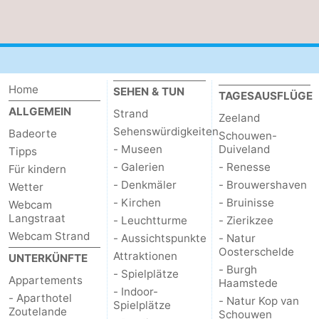
Walcherse
Dishoek
-
bos
Vlissingen
-
Home
Middelburg
Zeeuws-
SEHEN & TUN
TAGESAUSFLÜGE
ALLGEMEIN
Strand
Zeeland
Vlaanderen
-
Sehenswürdigkeiten
Badeorte
Schouwen-
- Museen
Duiveland
Tipps
Nieuwvliet
-
- Galerien
- Renesse
Für kindern
- Denkmäler
- Brouwershaven
Wetter
Sluis
-
- Kirchen
- Bruinisse
Webcam
Langstraat
Cadzand
-
- Leuchtturme
- Zierikzee
Webcam Strand
- Aussichtspunkte
- Natur
Natur
Wetter
Oosterschelde
Attraktionen
UNTERKÜNFTE
- Burgh
- Spielplätze
Appartements
Haamstede
Het
Kontakt
- Indoor-
- Aparthotel
- Natur Kop van
Spielplätze
Zoutelande
Schouwen
Zwin