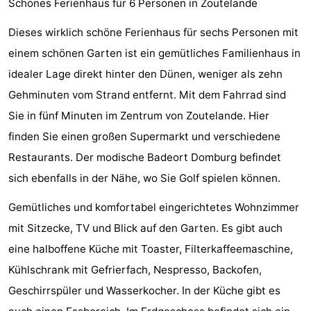
Schönes Ferienhaus für 6 Personen in Zoutelande
Aparthotel
-
Dieses wirklich schöne Ferienhaus für sechs Personen mit
Zoutelande
Duinflat
-
einem schönen Garten ist ein gemütliches Familienhaus in
idealer Lage direkt hinter den Dünen, weniger als zehn
Duinoord
-
Gehminuten vom Strand entfernt. Mit dem Fahrrad sind
Duinweg
-
Sie in fünf Minuten im Zentrum von Zoutelande. Hier
finden Sie einen großen Supermarkt und verschiedene
18
Kurhaus
-
Restaurants. Der modische Badeort Domburg befindet
Residentie
Campingplätze
sich ebenfalls in der Nähe, wo Sie Golf spielen können.
Soutelande
Ferienhäuser
Gemütliches und komfortabel eingerichtetes Wohnzimmer
mit Sitzecke, TV und Blick auf den Garten. Es gibt auch
-
eine halboffene Küche mit Toaster, Filterkaffeemaschine,
De
-
Kühlschrank mit Gefrierfach, Nespresso, Backofen,
Geschirrspüler und Wasserkocher. In der Küche gibt es
Zandput
Duinzicht
-