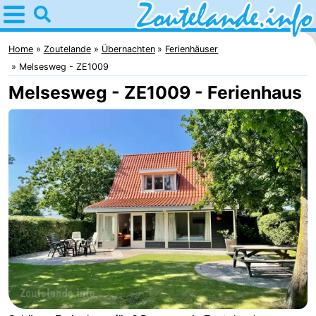
Home
Zoutelande
Home
Zoutelande
Übernachten
Ferienhäuser
Melsesweg - ZE1009
Tipps
Melsesweg - ZE1009 - Ferienhaus
Für
kindern
Webcam
Webcam
Langstraat
Webcam
Strand
Übernachten
Appartements
-