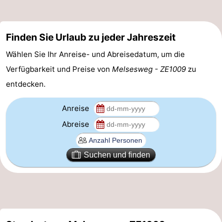
Parafliegen
-
Finden Sie Urlaub zu jeder Jahreszeit
Sportangeln
Essen
Wählen Sie Ihr Anreise- und Abreisedatum, um die
und
Veranstaltungen
Verfügbarkeit und Preise von
Melsesweg - ZE1009
zu
trinken
-
entdecken.
Ringstechen
Zoutelande
Anreise
Abreise
Actief
Praktisch
Forum
Suchen und finden
Route
-
Parken
Reisebuchshop