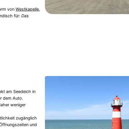
urm
von
Westkapelle
,
ndisch für:
Das
ekt am Seedeich in
er dem Auto.
daher weniger
tlichkeit zugänglich
 Öffnungszeiten und