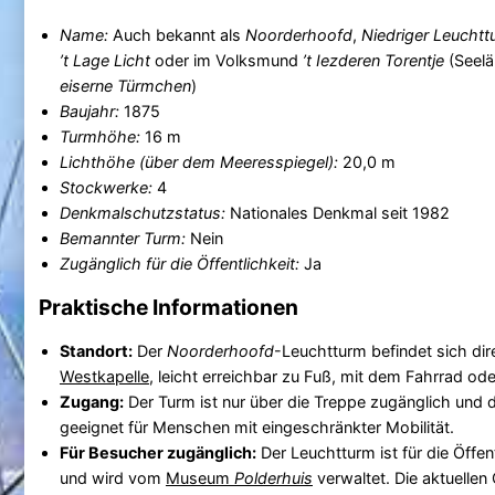
Name:
Auch bekannt als
Noorderhoofd
,
Niedriger Leuchtt
’t Lage Licht
oder im Volksmund
’t Iezderen Torentje
(Seelä
eiserne Türmchen
)
Baujahr:
1875
Turmhöhe:
16 m
Lichthöhe (über dem Meeresspiegel):
20,0 m
Stockwerke:
4
Denkmalschutzstatus:
Nationales Denkmal seit 1982
Bemannter Turm:
Nein
Zugänglich für die Öffentlichkeit:
Ja
Praktische Informationen
Standort:
Der
Noorderhoofd
-Leuchtturm befindet sich dir
Westkapelle
, leicht erreichbar zu Fuß, mit dem Fahrrad od
Zugang:
Der Turm ist nur über die Treppe zugänglich und 
geeignet für Menschen mit eingeschränkter Mobilität.
Für Besucher zugänglich:
Der Leuchtturm ist für die Öffen
und wird vom
Museum
Polderhuis
verwaltet. Die aktuellen