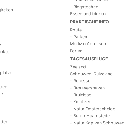
- Ringstechen
keiten
Essen und trinken
PRAKTISCHE INFO.
Route
- Parken
Medizin Adressen
e
Forum
unkte
TAGESAUSFLÜGE
Zeeland
lplätze
Schouwen-Duiveland
- Renesse
tren
- Brouwershaven
te
- Bruinisse
- Zierikzee
- Natur Oosterschelde
- Burgh Haamstede
der
- Natur Kop van Schouwen