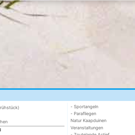
- Sportangeln
rühstück)
- Parafliegen
Natur Kaapduinen
chen
Veranstaltungen
N
- Zoutelande Actief