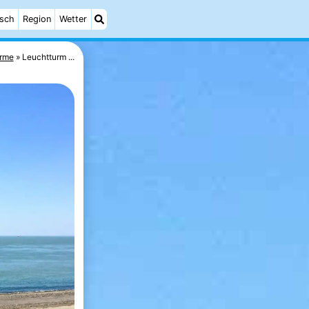
isch
Region
Wetter
urme
Leuchtturm ...