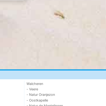
Walcheren
- Veere
- Natur Oranjezon
- Oostkapelle
- Natur de Mantelingen