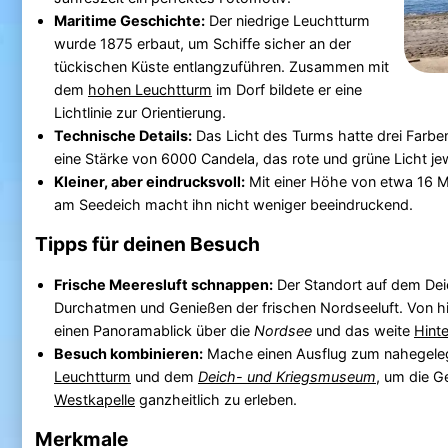
Maritime Geschichte:
Der niedrige Leuchtturm
wurde 1875 erbaut, um Schiffe sicher an der
tückischen Küste entlangzuführen. Zusammen mit
dem
hohen Leuchtturm
im Dorf bildete er eine
Lichtlinie zur Orientierung.
Technische Details:
Das Licht des Turms hatte drei Farben
eine Stärke von 6000 Candela, das rote und grüne Licht je
Kleiner, aber eindrucksvoll:
Mit einer Höhe von etwa 16 M
am Seedeich macht ihn nicht weniger beeindruckend.
Tipps für deinen Besuch
Frische Meeresluft schnappen:
Der Standort auf dem Deic
Durchatmen und Genießen der frischen Nordseeluft. Von hi
einen Panoramablick über die
Nordsee
und das weite
Hint
Besuch kombinieren:
Mache einen Ausflug zum nahegel
Leuchtturm
und dem
Deich- und Kriegsmuseum
, um die G
Westkapelle
ganzheitlich zu erleben.
Merkmale