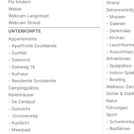
Für kindern
Strand
Wetter
Sehenswürdig
Webcam Langstraat
- Museen
Webcam Strand
- Galerien
- Denkmäler
UNTERKÜNFTE
- Kirchen
Appartements
- Leuchtturm
- Aparthotel Zoutelande
- Aussichtsp
- Duinflat
Attraktionen
- Duinoord
- Spielplätze
- Duinweg 18
- Indoor-Spie
- Kurhaus
- Bowling
- Residentie Soutelande
Wellness-Zen
Campingplätze
Dörfer & Städ
Ferienhäuser
Natur
- De Zandput
Führungen
- Duinzicht
Sport
- Joossesweg
- Schwimmba
- Kustlicht
- Radfahren
- Meerpaal