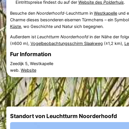
Eintrittspreise findest du auf der
Website des
Polderhuis
.
Besuche den
Noorderhoofd
-Leuchtturm in
Westkapelle
und e
Charme dieses besonderen eisernen Türmchens – ein Symbo
Küste
, wo Geschichte und Natur sich begegnen.
Außerdem ist
Leuchtturm Noorderhoofd
in der Nähe der fol
(±600 m),
Vogelbeobachtungsschirm Slaakweg
(±1,2 km),
Le
Fur Information
Zeedijk 5, Westkapelle
web.
Website
Standort von Leuchtturm Noorderhoofd