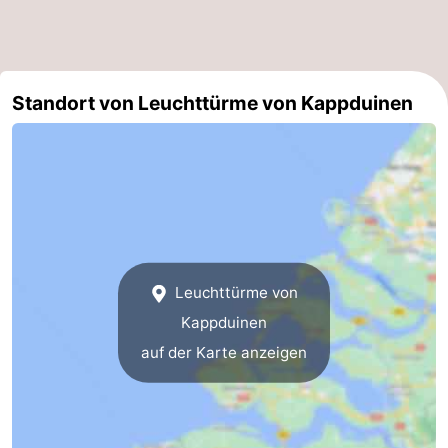
Oosterschelde
Burgh
-
Haamstede
Natur
Walcheren
Standort von Leuchttürme von Kappduinen
Kop
-
van
Veere
-
Schouwen
Natur
-
Oranjezon
Oostkapelle
-
Leuchttürme von
Natur
-
Kappduinen
de
Domburg
-
auf der Karte anzeigen
Mantelingen
Westkapelle
-
Natur
-