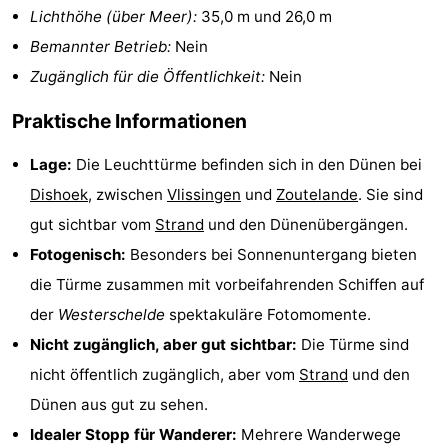
Lichthöhe (über Meer):
35,0 m und 26,0 m
Parafliegen
-
Bemannter Betrieb:
Nein
Zugänglich für die Öffentlichkeit:
Nein
Sportangeln
Essen
Praktische Informationen
und
Veranstaltungen
Lage:
Die Leuchttürme befinden sich in den Dünen bei
trinken
-
Dishoek
, zwischen
Vlissingen
und
Zoutelande
. Sie sind
Ringstechen
Zoutelande
gut sichtbar vom
Strand
und den Dünenübergängen.
Fotogenisch:
Besonders bei Sonnenuntergang bieten
Actief
Praktisch
die Türme zusammen mit vorbeifahrenden Schiffen auf
Forum
der
Westerschelde
spektakuläre Fotomomente.
Nicht zugänglich, aber gut sichtbar:
Die Türme sind
Route
nicht öffentlich zugänglich, aber vom
Strand
und den
-
Dünen aus gut zu sehen.
Idealer Stopp für Wanderer:
Mehrere Wanderwege
Parken
Reisebuchshop