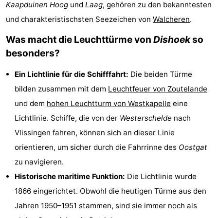
Kaapduinen Hoog
und
Laag
, gehören zu den bekanntesten
Aparthotel
-
und charakteristischsten Seezeichen von
Walcheren
.
Zoutelande
Duinflat
-
Was macht die Leuchttürme von
Dishoek
so
besonders?
Duinoord
-
Ein Lichtlinie für die Schifffahrt:
Die beiden Türme
Duinweg
-
bilden zusammen mit dem
Leuchtfeuer von Zoutelande
18
Kurhaus
-
und dem
hohen Leuchtturm von Westkapelle
eine
Lichtlinie. Schiffe, die von der
Westerschelde
nach
Residentie
Campingplätze
Vlissingen
fahren, können sich an dieser Linie
Soutelande
Ferienhäuser
orientieren, um sicher durch die Fahrrinne des
Oostgat
zu navigieren.
-
Historische maritime Funktion:
Die Lichtlinie wurde
De
-
1866 eingerichtet. Obwohl die heutigen Türme aus den
Jahren 1950–1951 stammen, sind sie immer noch als
Zandput
Duinzicht
-