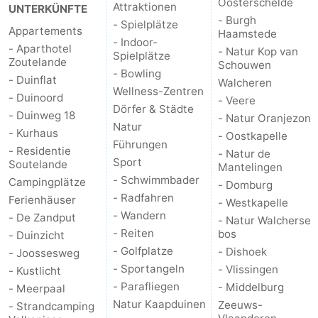
Oosterschelde
Attraktionen
UNTERKÜNFTE
- Burgh
- Spielplätze
Appartements
Haamstede
- Indoor-
- Aparthotel
- Natur Kop van
Spielplätze
Zoutelande
Schouwen
- Bowling
- Duinflat
Walcheren
Wellness-Zentren
- Duinoord
- Veere
Dörfer & Städte
- Duinweg 18
- Natur Oranjezon
Natur
- Kurhaus
- Oostkapelle
Führungen
- Residentie
- Natur de
Sport
Soutelande
Mantelingen
- Schwimmbader
Campingplätze
- Domburg
- Radfahren
Ferienhäuser
- Westkapelle
- Wandern
- De Zandput
- Natur Walcherse
- Reiten
bos
- Duinzicht
- Golfplatze
- Dishoek
- Joossesweg
- Sportangeln
- Vlissingen
- Kustlicht
- Parafliegen
- Middelburg
- Meerpaal
Natur Kaapduinen
Zeeuws-
- Strandcamping