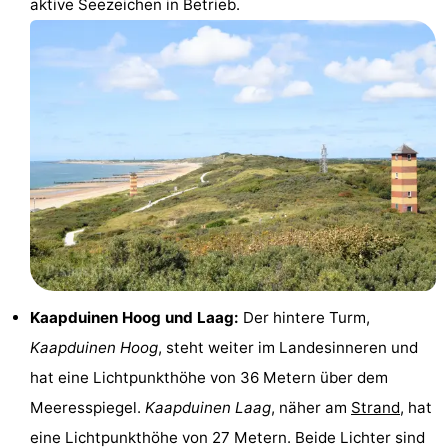
aktive Seezeichen in Betrieb.
Joossesweg
-
Kustlicht
-
Meerpaal
-
Strandcamping
-
Valkenisse
Zee,
Hotels
Bos
Zimmer
en
(mit
Lastminutes
Kaapduinen Hoog und Laag:
Der hintere Turm,
Duin
Frühstück)
Strand
Kaapduinen Hoog
, steht weiter im Landesinneren und
hat eine Lichtpunkthöhe von 36 Metern über dem
Sehen
Meeresspiegel.
Kaapduinen Laag
, näher am
Strand
, hat
&
-
eine Lichtpunkthöhe von 27 Metern. Beide Lichter sind