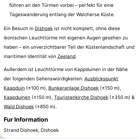
führen an den Türmen vorbei – perfekt für eine
Medizin
Tageswanderung entlang der Walcherse Küste.
Adressen
Region
Ein Besuch in
Dishoek
ist nicht komplett, ohne diese
ikonischen Leuchttürme mit eigenen Augen gesehen zu
Zeeland
haben – ein unverzichtbarer Teil der Küstenlandschaft und
Schouwen-
maritimen Identität von
Zeeland
.
Duiveland
-
Außerdem ist
Leuchttürme von Kappduinen
in der Nähe
der folgenden Sehenswürdigkeiten:
Ausblickspunkt
Renesse
-
Kaapduin
(±100 m),
Bunkeranlage Dishoek
(±150 m),
Brouwershaven
-
Kaapduinen
(±150 m),
Touristenkirche Dishoek
(±350 m) &
Wald Dishoek
(±850 m).
Bruinisse
-
Fur Information
Zierikzee
-
Strand Dishoek, Dishoek
Natur
-