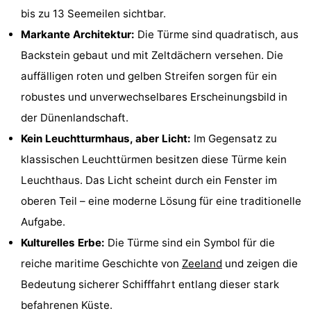
bis zu 13 Seemeilen sichtbar.
tun
Museen
-
Markante Architektur:
Die Türme sind quadratisch, aus
Galerien
-
Backstein gebaut und mit Zeltdächern versehen. Die
auffälligen roten und gelben Streifen sorgen für ein
Denkmäler
-
robustes und unverwechselbares Erscheinungsbild in
Kirchen
-
der Dünenlandschaft.
Kein Leuchtturmhaus, aber Licht:
Im Gegensatz zu
Leuchtturme
-
klassischen Leuchttürmen besitzen diese Türme kein
Aussichtspunkte
Attraktionen
Leuchthaus. Das Licht scheint durch ein Fenster im
oberen Teil – eine moderne Lösung für eine traditionelle
-
Aufgabe.
Spielplätze
-
Kulturelles Erbe:
Die Türme sind ein Symbol für die
reiche maritime Geschichte von
Zeeland
und zeigen die
Indoor-
-
Bedeutung sicherer Schifffahrt entlang dieser stark
Spielplätze
Bowling
Wellness-
befahrenen Küste.