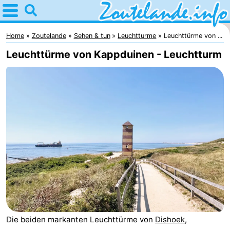
Home
Zoutelande
Home
Zoutelande
Sehen & tun
Leuchtturme
Leuchttürme von ...
Leuchttürme von Kappduinen - Leuchtturm
Tipps
Für
kindern
Webcam
Webcam
Langstraat
Webcam
Strand
Übernachten
Appartements
Die beiden markanten Leuchttürme von
Dishoek
,
-