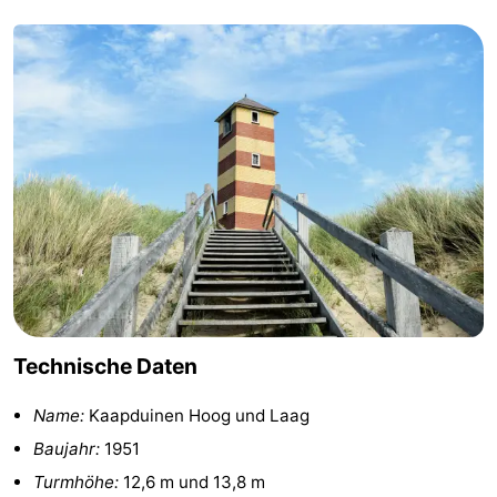
Zentren
Dörfer
&
Natur
Städte
Führungen
Sport
-
Schwimmbader
-
Radfahren
-
Technische Daten
Wandern
-
Name:
Kaapduinen Hoog und Laag
Reiten
-
Baujahr:
1951
Turmhöhe:
12,6 m und 13,8 m
Golfplatze
-