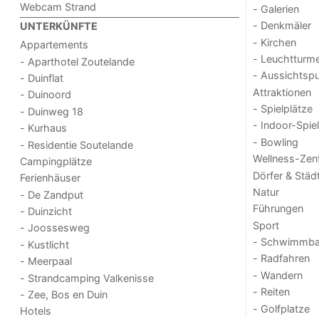
Webcam Strand
- Galerien
- Denkmäler
UNTERKÜNFTE
- Kirchen
Appartements
- Leuchtturm
- Aparthotel Zoutelande
- Aussichtsp
- Duinflat
Attraktionen
- Duinoord
- Spielplätze
- Duinweg 18
- Indoor-Spie
- Kurhaus
- Bowling
- Residentie Soutelande
Wellness-Zen
Campingplätze
Dörfer & Städ
Ferienhäuser
Natur
- De Zandput
Führungen
- Duinzicht
Sport
- Joossesweg
- Schwimmba
- Kustlicht
- Radfahren
- Meerpaal
- Wandern
- Strandcamping Valkenisse
- Reiten
- Zee, Bos en Duin
- Golfplatze
Hotels