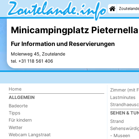
Zouteland
Minicampingplatz Pieternell
Fur Information und Reservierungen
Molenweg 45, Zoutelande
tel. +31 118 561 406
Home
Zimmer (mit F
Lastminutes
ALLGEMEIN
Strandhaeus
Badeorte
Tipps
SEHEN & TU
Für kindern
Strand
Wetter
Sehenswürdig
Webcam Langstraat
- Museen