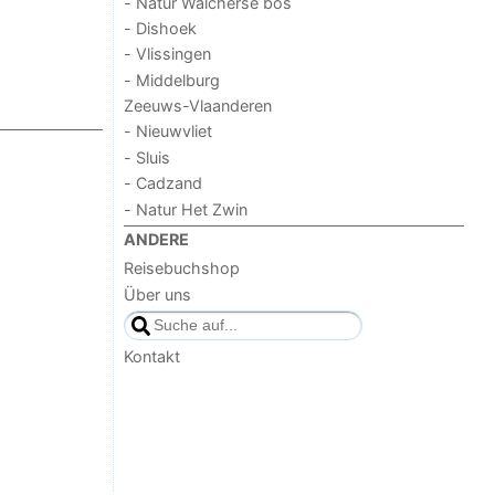
- Natur Walcherse bos
- Dishoek
- Vlissingen
- Middelburg
Zeeuws-Vlaanderen
- Nieuwvliet
- Sluis
- Cadzand
- Natur Het Zwin
ANDERE
Reisebuchshop
Über uns
Kontakt