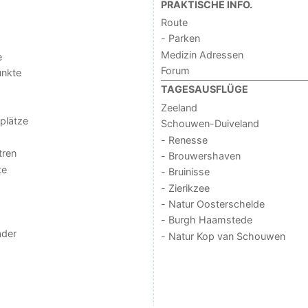
PRAKTISCHE INFO.
Route
- Parken
Medizin Adressen
e
Forum
unkte
TAGESAUSFLÜGE
Zeeland
lplätze
Schouwen-Duiveland
- Renesse
tren
- Brouwershaven
te
- Bruinisse
- Zierikzee
- Natur Oosterschelde
- Burgh Haamstede
der
- Natur Kop van Schouwen