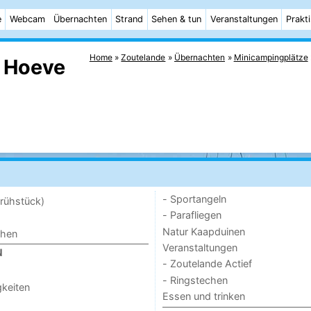
e
Webcam
Übernachten
Strand
Sehen & tun
Veranstaltungen
Prakt
Home
Zoutelande
Übernachten
Minicampingplätze
a Hoeve
- Sportangeln
rühstück)
- Parafliegen
Natur Kaapduinen
chen
Veranstaltungen
N
- Zoutelande Actief
- Ringstechen
keiten
Essen und trinken