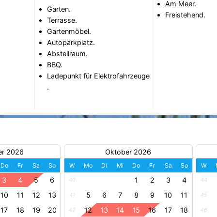
Am Meer.
Garten.
Freistehend.
Terrasse.
Gartenmöbel.
Autoparkplatz.
Abstellraum.
BBQ.
Ladepunkt für Elektrofahrzeuge
.
er 2026
Oktober 2026
Do
Fr
Sa
So
W
Mo
Di
Mi
Do
Fr
Sa
So
W
3
4
5
6
1
2
3
4
40
44
10
11
12
13
5
6
7
8
9
10
11
41
45
17
18
19
20
12
13
14
15
16
17
18
42
46