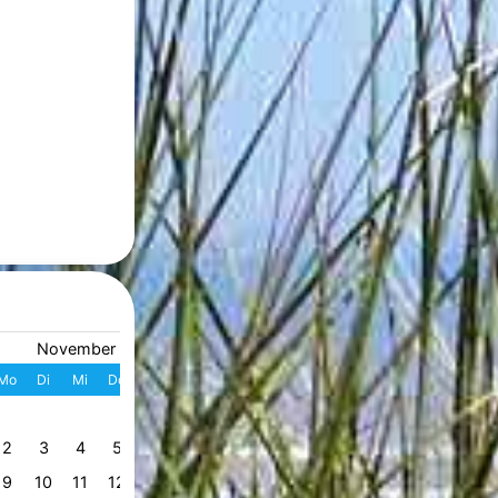
November 2026
Dezember 2026
Mo
Di
Mi
Do
Fr
Sa
So
W
Mo
Di
Mi
Do
Fr
S
1
1
2
3
4
49
2
3
4
5
6
7
8
7
8
9
10
11
1
50
9
10
11
12
13
14
15
14
15
16
17
18
1
51