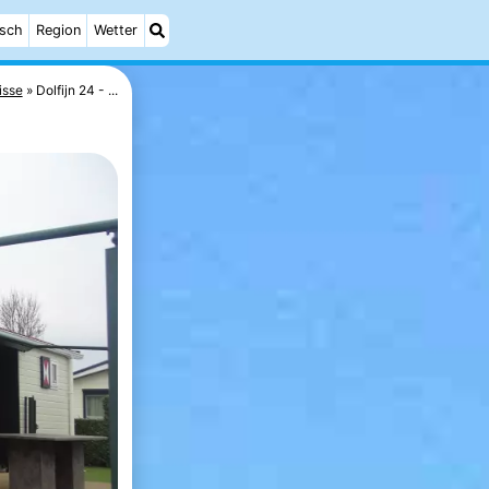
isch
Region
Wetter
isse
Dolfijn 24 - ...