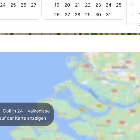
24
25
26
27
19
20
21
22
23
24
25
43
47
26
27
28
29
30
31
44
48
49
Dolfijn 24 - Valkenisse
auf der Karte anzeigen