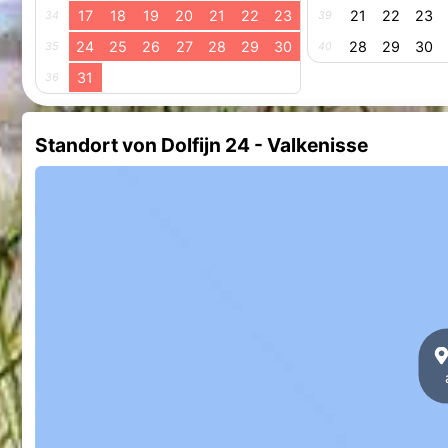
17
18
19
20
21
22
23
21
22
23
34
39
24
25
26
27
28
29
30
28
29
30
35
40
31
36
Standort von Dolfijn 24 - Valkenisse