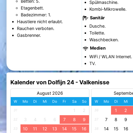
Betten: 5.
Spülmaschine.
Etagenbett.
Kombi-Mikrowelle.
Badezimmer: 1.
Sanitär
Haustiere nicht erlaubt.
Dusche.
Rauchen verboten.
Toilette.
Gasbrenner.
Waschbecken.
Medien
WiFi / WLAN Internet.
TV.
Kalender von Dolfijn 24 - Valkenisse
August 2026
Septemb
W
Mo
Di
Mi
Do
Fr
Sa
So
W
Mo
Di
Mi
1
2
1
2
31
36
3
4
5
6
7
8
9
7
8
9
32
37
10
11
12
13
14
15
16
14
15
16
33
38