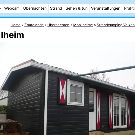
e
Webcam
Übernachten
Strand
Sehen & tun
Veranstaltungen
Prakt
Home
Zoutelande
Übernachten
Mobilheime
Strandcamping Valken
ilheim