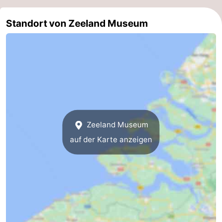
Oosterschelde
Burgh
-
Standort von Zeeland Museum
Haamstede
Natur
Walcheren
Kop
-
van
Veere
-
Schouwen
Natur
-
Zeeland Museum
Oranjezon
Oostkapelle
-
auf der Karte anzeigen
Natur
-
de
Domburg
-
Mantelingen
Westkapelle
-
Natur
-