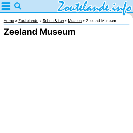
Home
Zoutelande
Home
Zoutelande
Sehen & tun
Museen
Zeeland Museum
Zeeland Museum
Tipps
Für
kindern
Webcam
Webcam
Langstraat
Webcam
Strand
Übernachten
Appartements
-