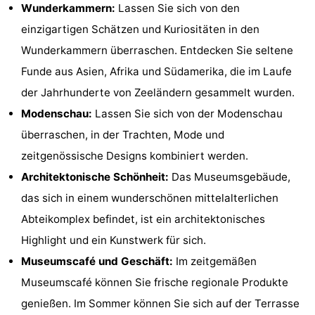
Wunderkammern:
Lassen Sie sich von den
Zentren
Dörfer
einzigartigen Schätzen und Kuriositäten in den
Wunderkammern überraschen. Entdecken Sie seltene
&
Natur
Funde aus Asien, Afrika und Südamerika, die im Laufe
Städte
Führungen
der Jahrhunderte von Zeeländern gesammelt wurden.
Modenschau:
Lassen Sie sich von der Modenschau
Sport
überraschen, in der Trachten, Mode und
-
zeitgenössische Designs kombiniert werden.
Architektonische Schönheit:
Das Museumsgebäude,
Schwimmbader
-
das sich in einem wunderschönen mittelalterlichen
Radfahren
-
Abteikomplex befindet, ist ein architektonisches
Highlight und ein Kunstwerk für sich.
Wandern
-
Museumscafé und Geschäft:
Im zeitgemäßen
Reiten
-
Museumscafé können Sie frische regionale Produkte
genießen. Im Sommer können Sie sich auf der Terrasse
Golfplatze
-