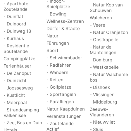
- Indoor-
- Aparthotel
- Natur Kop van
Spielplätze
Zoutelande
Schouwen
- Bowling
- Duinflat
Walcheren
Wellness-Zentren
- Duinoord
- Veere
Dörfer & Städte
- Duinweg 18
- Natur Oranjezon
Natur
- Kurhaus
- Oostkapelle
Führungen
- Residentie
- Natur de
Sport
Soutelande
Mantelingen
- Schwimmbader
Campingplätze
- Domburg
- Radfahren
Ferienhäuser
- Westkapelle
- Wandern
- De Zandput
- Natur Walcherse
- Reiten
bos
- Duinzicht
- Golfplatze
- Dishoek
- Joossesweg
- Sportangeln
- Vlissingen
- Kustlicht
- Parafliegen
- Middelburg
- Meerpaal
Natur Kaapduinen
Zeeuws-
- Strandcamping
Vlaanderen
Valkenisse
Veranstaltungen
- Nieuwvliet
- Zee, Bos en Duin
- Zoutelande
Actief
- Sluis
Hotels