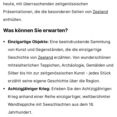
heute, mit überraschenden zeitgenössischen
tun
Museen
-
Präsentationen, die die besonderen Seiten von
Zeeland
Galerien
-
enthüllen.
Was können Sie erwarten?
Denkmäler
-
Einzigartige Objekte:
Eine beeindruckende Sammlung
Kirchen
-
von Kunst und Gegenständen, die die einzigartige
Leuchtturme
-
Geschichte von
Zeeland
erzählen. Von wunderschönen
mittelalterlichen Teppichen, Archäologie, Gemälden und
Aussichtspunkte
Attraktionen
Silber bis hin zur zeitgenössischen Kunst - jedes Stück
-
erzählt seine eigene Geschichte über die Region.
Achtzigjähriger Krieg:
Erleben Sie den Achtzigjährigen
Spielplätze
-
Krieg anhand einer Reihe einzigartiger, weltberühmter
Indoor-
-
Wandteppiche mit Seeschlachten aus dem 16.
Jahrhundert.
Spielplätze
Bowling
Wellness-