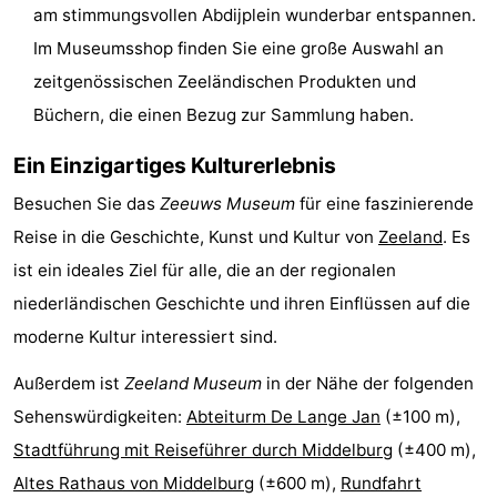
am stimmungsvollen Abdijplein wunderbar entspannen.
Parafliegen
-
Im Museumsshop finden Sie eine große Auswahl an
zeitgenössischen Zeeländischen Produkten und
Sportangeln
Essen
Büchern, die einen Bezug zur Sammlung haben.
und
Veranstaltungen
Ein Einzigartiges Kulturerlebnis
trinken
-
Besuchen Sie das
Zeeuws Museum
für eine faszinierende
Ringstechen
Zoutelande
Reise in die Geschichte, Kunst und Kultur von
Zeeland
. Es
ist ein ideales Ziel für alle, die an der regionalen
Actief
Praktisch
niederländischen Geschichte und ihren Einflüssen auf die
Forum
moderne Kultur interessiert sind.
Außerdem ist
Zeeland Museum
in der Nähe der folgenden
Route
Sehenswürdigkeiten:
Abteiturm De Lange Jan
(±100 m),
-
Stadtführung mit Reiseführer durch Middelburg
(±400 m),
Altes Rathaus von Middelburg
(±600 m),
Rundfahrt
Parken
Reisebuchshop