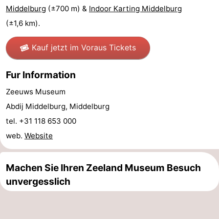
Middelburg
(±700 m) &
Indoor Karting Middelburg
Medizin
(±1,6 km).
Adressen
Region
Kauf jetzt im Voraus Tickets
Zeeland
Fur Information
Schouwen-
Zeeuws Museum
Duiveland
-
Abdij Middelburg, Middelburg
tel. +31 118 653 000
Renesse
-
web.
Website
Brouwershaven
-
Machen Sie Ihren Zeeland Museum Besuch
Bruinisse
-
unvergesslich
Zierikzee
-
Natur
-