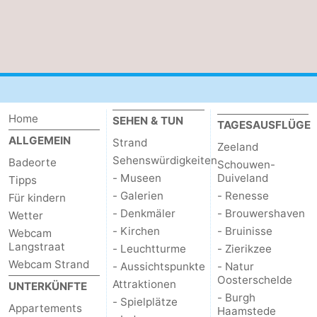
Home
SEHEN & TUN
TAGESAUSFLÜGE
ALLGEMEIN
Strand
Zeeland
Sehenswürdigkeiten
Badeorte
Schouwen-
- Museen
Duiveland
Tipps
- Galerien
- Renesse
Für kindern
- Denkmäler
- Brouwershaven
Wetter
- Kirchen
- Bruinisse
Webcam
Langstraat
- Leuchtturme
- Zierikzee
Webcam Strand
- Aussichtspunkte
- Natur
Oosterschelde
Attraktionen
UNTERKÜNFTE
- Burgh
- Spielplätze
Appartements
Haamstede