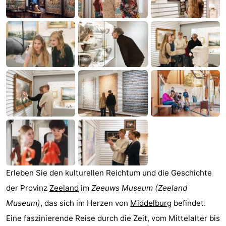
Joossesweg
-
Kustlicht
-
Meerpaal
-
Strandcamping
-
Valkenisse
Zee,
Hotels
Bos
Zimmer
en
(mit
Lastminutes
Duin
Frühstück)
Strand
Erleben Sie den kulturellen Reichtum und die Geschichte
der Provinz
Zeeland
im
Zeeuws Museum
(Zeeland
Sehen
Museum)
, das sich im Herzen von
Middelburg
befindet.
&
-
Eine faszinierende Reise durch die Zeit, vom Mittelalter bis