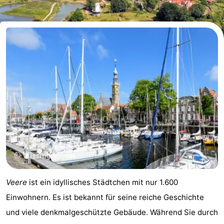
Aparthotel
-
Zoutelande
Duinflat
-
Duinoord
-
Duinweg
-
18
Kurhaus
-
Residentie
Campingplätze
Soutelande
Ferienhäuser
-
Veere
ist ein idyllisches Städtchen mit nur 1.600
De
-
Einwohnern. Es ist bekannt für seine reiche Geschichte
und viele denkmalgeschützte Gebäude. Während Sie durch
Zandput
Duinzicht
-