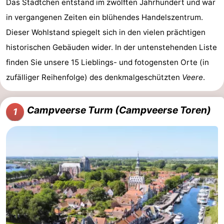
Das Städtchen
entstand im zwölften Jahrhundert und war
Medizin
in vergangenen Zeiten ein blühendes Handelszentrum.
Dieser Wohlstand spiegelt sich in den vielen prächtigen
Adressen
Region
historischen Gebäuden wider. In der untenstehenden Liste
Zeeland
finden Sie unsere 15 Lieblings- und fotogensten Orte (in
zufälliger Reihenfolge) des denkmalgeschützten
Veere
.
Schouwen-
Duiveland
-
Campveerse Turm (Campveerse Toren)
1
Renesse
-
Brouwershaven
-
Bruinisse
-
Zierikzee
-
Natur
-