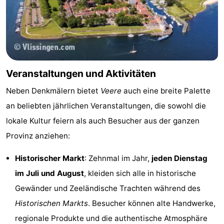
tun
Museen
-
Galerien
-
Denkmäler
-
Veranstaltungen und Aktivitäten
Kirchen
-
Neben Denkmälern bietet
Veere
auch eine breite Palette
Leuchtturme
-
an beliebten jährlichen Veranstaltungen, die sowohl die
lokale Kultur feiern als auch Besucher aus der ganzen
Aussichtspunkte
Attraktionen
Provinz anziehen:
-
Historischer Markt
: Zehnmal im Jahr,
jeden Dienstag
Spielplätze
-
im Juli und August
, kleiden sich alle in historische
Gewänder und Zeeländische Trachten während des
Indoor-
-
Historischen Markts
. Besucher können alte Handwerke,
Spielplätze
Bowling
Wellness-
regionale Produkte und die authentische Atmosphäre