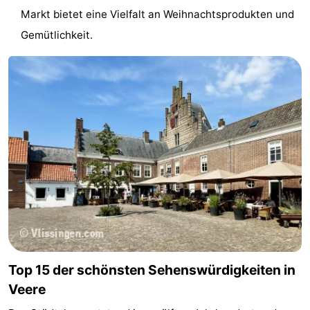
Markt bietet eine Vielfalt an Weihnachtsprodukten und
Parafliegen
-
Gemütlichkeit.
Sportangeln
Essen
und
Veranstaltungen
trinken
-
Ringstechen
Zoutelande
Actief
Praktisch
Forum
Route
Top 15 der schönsten Sehenswürdigkeiten in
-
Veere
Parken
Reisebuchshop