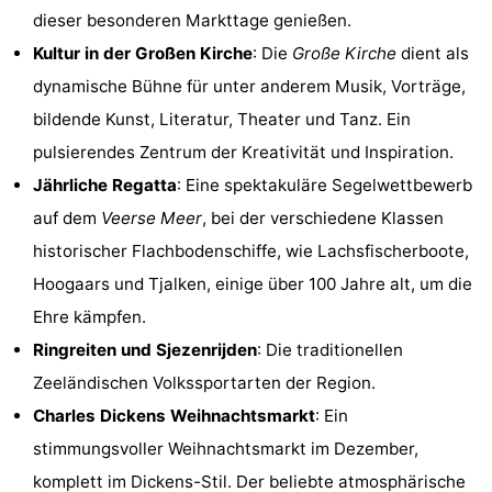
dieser besonderen Markttage genießen.
Zentren
Dörfer
Kultur in der Großen Kirche
: Die
Große Kirche
dient als
&
Natur
dynamische Bühne für unter anderem Musik, Vorträge,
bildende Kunst, Literatur, Theater und Tanz. Ein
Städte
Führungen
pulsierendes Zentrum der Kreativität und Inspiration.
Sport
Jährliche Regatta
: Eine spektakuläre Segelwettbewerb
auf dem
Veerse Meer
, bei der verschiedene Klassen
-
historischer Flachbodenschiffe, wie Lachsfischerboote,
Schwimmbader
-
Hoogaars und Tjalken, einige über 100 Jahre alt, um die
Ehre kämpfen.
Radfahren
-
Ringreiten und Sjezenrijden
: Die traditionellen
Wandern
-
Zeeländischen Volkssportarten der Region.
Charles Dickens Weihnachtsmarkt
: Ein
Reiten
-
stimmungsvoller Weihnachtsmarkt im Dezember,
Golfplatze
-
komplett im Dickens-Stil. Der beliebte atmosphärische