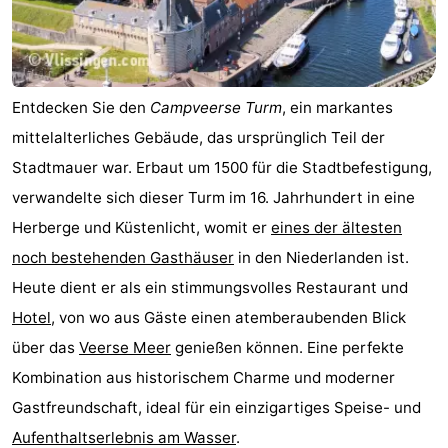
Oosterschelde
Burgh
-
Haamstede
Natur
Walcheren
Entdecken Sie den
Campveerse Turm
, ein markantes
Kop
-
mittelalterliches Gebäude, das ursprünglich Teil der
Stadtmauer war. Erbaut um 1500 für die Stadtbefestigung,
van
Veere
-
verwandelte sich dieser Turm im 16. Jahrhundert in eine
Schouwen
Natur
-
Herberge und Küstenlicht, womit er
eines der ältesten
noch bestehenden Gasthäuser
in den Niederlanden ist.
Oranjezon
Oostkapelle
-
Heute dient er als ein stimmungsvolles Restaurant und
Natur
-
Hotel
, von wo aus Gäste einen atemberaubenden Blick
über das
Veerse Meer
genießen können. Eine perfekte
de
Domburg
-
Kombination aus historischem Charme und moderner
Mantelingen
Westkapelle
-
Gastfreundschaft, ideal für ein einzigartiges Speise- und
Aufenthaltserlebnis am Wasser
.
Natur
-