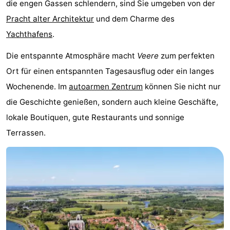
die engen Gassen schlendern, sind Sie umgeben von der
Joossesweg
-
Pracht alter Architektur
und dem Charme des
Yachthafens
.
Kustlicht
-
Die entspannte Atmosphäre macht
Veere
zum perfekten
Meerpaal
-
Ort für einen entspannten Tagesausflug oder ein langes
Strandcamping
-
Wochenende. Im
autoarmen Zentrum
können Sie nicht nur
die Geschichte genießen, sondern auch kleine Geschäfte,
Valkenisse
Zee,
Hotels
lokale Boutiquen, gute Restaurants und sonnige
Bos
Zimmer
Terrassen.
en
(mit
Lastminutes
Duin
Frühstück)
Strand
Sehen
&
-