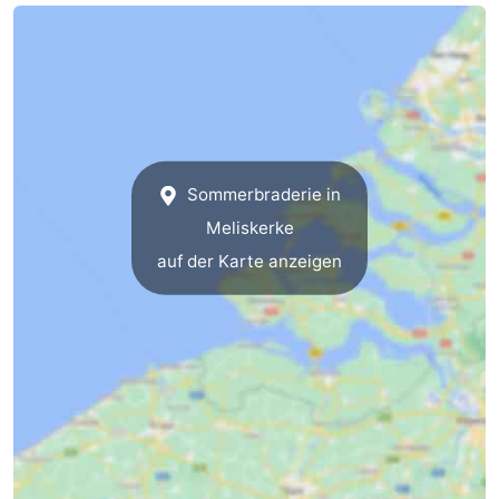
Parafliegen
-
Sportangeln
Essen
und
Veranstaltungen
trinken
-
Sommerbraderie in
Meliskerke
Ringstechen
Zoutelande
auf der Karte anzeigen
Actief
Praktisch
Forum
Route
-
Parken
Reisebuchshop