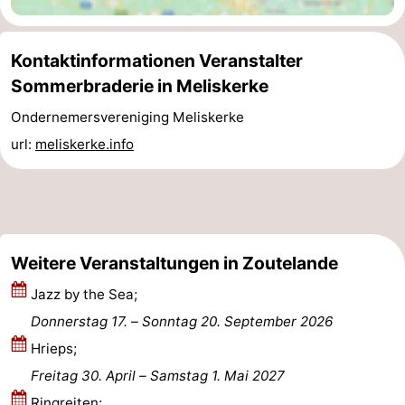
Medizin
Kontaktinformationen Veranstalter
Adressen
Region
Sommerbraderie in Meliskerke
Zeeland
Ondernemersvereniging Meliskerke
url:
meliskerke.info
Schouwen-
Duiveland
-
Renesse
-
Weitere Veranstaltungen in Zoutelande
Brouwershaven
-
Jazz by the Sea;
Bruinisse
-
Donnerstag 17.
–
Sonntag 20. September 2026
Hrieps;
Zierikzee
-
Freitag 30. April
–
Samstag 1. Mai 2027
Natur
-
Ringreiten;