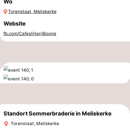
Wo
Zentren
Dörfer
Torenstaat, Meliskerke
&
Natur
Website
fb.com/CafeslijterijBoone
Städte
Führungen
Sport
-
Schwimmbader
-
Radfahren
-
Wandern
-
Standort Sommerbraderie in Meliskerke
Reiten
-
Torenstaat, Meliskerke
Golfplatze
-