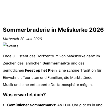
Aparthotel
-
Zoutelande
Duinflat
-
Duinoord
-
Sommerbraderie in Meliskerke 2026
Duinweg
-
Mittwoch 29. Juli 2026
18
Kurhaus
-
Ende Juli steht das Dorfzentrum von
Meliskerke
ganz im
Residentie
Campingplätze
Zeichen des jährlichen
Sommermarkts
und des
gemütlichen
Soutelande
Ferienhäuser
Feest op het Plein
. Eine schöne Tradition für
Einwohner, Touristen und Familien, die Marktstände,
-
Musik und eine entspannte Dorfatmosphäre mögen.
De
-
Was erwartet dich?
Zandput
Duinzicht
-
Gemütlicher Sommermarkt:
Ab 11.00 Uhr gibt es in und