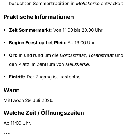
besuchten Sommertradition in
Meliskerke
entwickelt.
tun
Museen
-
Praktische Informationen
Galerien
-
Zeit Sommermarkt:
Von 11.00 bis 20.00 Uhr.
Denkmäler
-
Beginn Feest op het Plein:
Ab 19.00 Uhr.
Kirchen
-
Ort:
In und rund um die
Dorpsstraat
,
Torenstraat
und
Leuchtturme
-
den Platz im Zentrum von
Meliskerke
.
Aussichtspunkte
Attraktionen
Eintritt:
Der Zugang ist kostenlos.
Wann
-
Mittwoch 29. Juli 2026
.
Spielplätze
-
Welche Zeit / Öffnungszeiten
Indoor-
-
Ab 11:00 Uhr.
Spielplätze
Bowling
Wellness-