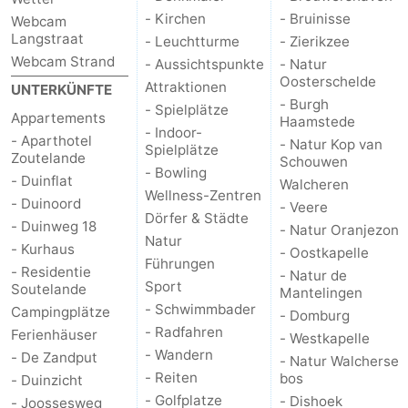
- Kirchen
- Bruinisse
Webcam
Langstraat
- Leuchtturme
- Zierikzee
Webcam Strand
- Aussichtspunkte
- Natur
Oosterschelde
Attraktionen
UNTERKÜNFTE
- Burgh
- Spielplätze
Appartements
Haamstede
- Indoor-
- Aparthotel
- Natur Kop van
Spielplätze
Zoutelande
Schouwen
- Bowling
- Duinflat
Walcheren
Wellness-Zentren
- Duinoord
- Veere
Dörfer & Städte
- Duinweg 18
- Natur Oranjezon
Natur
- Kurhaus
- Oostkapelle
Führungen
- Residentie
- Natur de
Sport
Soutelande
Mantelingen
- Schwimmbader
Campingplätze
- Domburg
- Radfahren
Ferienhäuser
- Westkapelle
- Wandern
- De Zandput
- Natur Walcherse
- Reiten
bos
- Duinzicht
- Golfplatze
- Dishoek
- Joossesweg