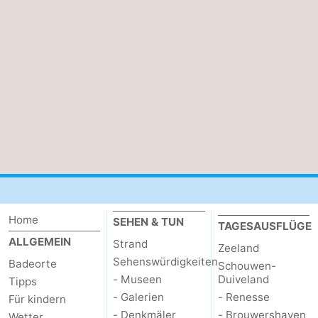
Walcherse
Dishoek
-
bos
Vlissingen
-
Middelburg
Zeeuws-
Vlaanderen
-
Nieuwvliet
-
Sluis
-
Cadzand
-
Home
SEHEN & TUN
TAGESAUSFLÜGE
ALLGEMEIN
Strand
Zeeland
Natur
Wetter
Sehenswürdigkeiten
Badeorte
Schouwen-
- Museen
Duiveland
Tipps
Het
Kontakt
- Galerien
- Renesse
Für kindern
- Denkmäler
- Brouwershaven
Zwin
Wetter