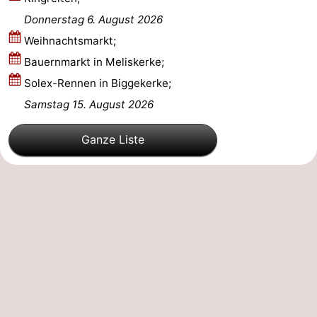
Donnerstag 6. August 2026
Oosterschelde
Burgh
-
Weihnachtsmarkt;
Haamstede
Natur
Walcheren
Bauernmarkt in Meliskerke;
Solex-Rennen in Biggekerke;
Kop
-
Samstag 15. August 2026
van
Veere
-
Ganze Liste
Schouwen
Natur
-
Oranjezon
Oostkapelle
-
Natur
-
de
Domburg
-
Mantelingen
Westkapelle
-
Natur
-