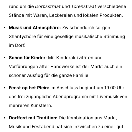
rund um die
Dorpsstraat
und
Torenstraat
verschiedene
Joossesweg
-
Stände mit Waren, Leckereien und lokalen Produkten.
Kustlicht
-
Musik und Atmosphäre:
Zwischendurch sorgen
Meerpaal
-
Shantychöre für eine gesellige musikalische Stimmung
im Dorf.
Strandcamping
-
Schön für Kinder:
Mit Kinderaktivitäten und
Valkenisse
Zee,
Hotels
Vorführungen alter Handwerke ist der Markt auch ein
Bos
Zimmer
schöner Ausflug für die ganze Familie.
en
(mit
Lastminutes
Feest op het Plein:
Im Anschluss beginnt um 19.00 Uhr
das frei zugängliche Abendprogramm mit Livemusik von
Duin
Frühstück)
Strand
mehreren Künstlern.
Sehen
Dorffest mit Tradition:
Die Kombination aus Markt,
Musik und Festabend hat sich inzwischen zu einer gut
&
-