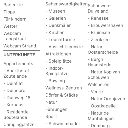
Sehenswürdigkeiten
Badeorte
Schouwen-
- Museen
Duiveland
Tipps
- Galerien
- Renesse
Für kindern
- Denkmäler
- Brouwershaven
Wetter
- Kirchen
- Bruinisse
Webcam
Langstraat
- Leuchtturme
- Zierikzee
Webcam Strand
- Aussichtspunkte
- Natur
Oosterschelde
Attraktionen
UNTERKÜNFTE
- Burgh
- Spielplätze
Appartements
Haamstede
- Indoor-
- Aparthotel
- Natur Kop van
Spielplätze
Zoutelande
Schouwen
- Bowling
- Duinflat
Walcheren
Wellness-Zentren
- Duinoord
- Veere
Dörfer & Städte
- Duinweg 18
- Natur Oranjezon
Natur
- Kurhaus
- Oostkapelle
Führungen
- Residentie
- Natur de
Sport
Soutelande
Mantelingen
- Schwimmbader
Campingplätze
- Domburg