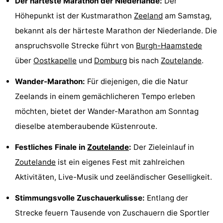
Der härteste Marathon der Niederlande:
Der
tun
Museen
-
Höhepunkt ist der Kustmarathon
Zeeland
am Samstag,
bekannt als der härteste Marathon der Niederlande. Die
Galerien
-
anspruchsvolle Strecke führt von
Burgh-Haamstede
Denkmäler
-
über
Oostkapelle
und
Domburg
bis nach
Zoutelande
.
Kirchen
-
Wander-Marathon:
Für diejenigen, die die Natur
Zeelands in einem gemächlicheren Tempo erleben
Leuchtturme
-
möchten, bietet der Wander-Marathon am Sonntag
Aussichtspunkte
Attraktionen
dieselbe atemberaubende Küstenroute.
Festliches Finale in
Zoutelande
:
Der Zieleinlauf in
-
Zoutelande
ist ein eigenes Fest mit zahlreichen
Spielplätze
-
Aktivitäten, Live-Musik und zeeländischer Geselligkeit.
Indoor-
-
Stimmungsvolle Zuschauerkulisse:
Entlang der
Strecke feuern Tausende von Zuschauern die Sportler
Spielplätze
Bowling
Wellness-