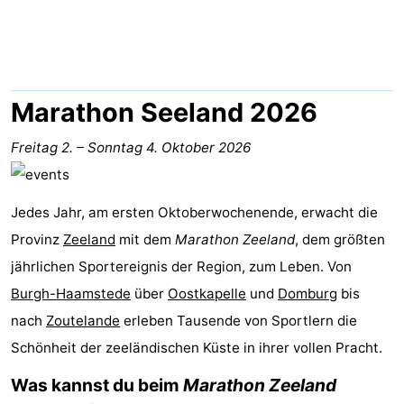
Aparthotel
-
Zoutelande
Duinflat
-
Duinoord
-
Marathon Seeland 2026
Duinweg
-
Freitag 2.
–
Sonntag 4. Oktober 2026
18
Kurhaus
-
Jedes Jahr, am ersten Oktoberwochenende, erwacht die
Residentie
Campingplätze
Provinz
Zeeland
mit dem
Marathon Zeeland
, dem größten
Soutelande
Ferienhäuser
jährlichen Sportereignis der Region, zum Leben. Von
Burgh-Haamstede
über
Oostkapelle
und
Domburg
bis
-
nach
Zoutelande
erleben Tausende von Sportlern die
De
-
Schönheit der zeeländischen Küste in ihrer vollen Pracht.
Was kannst du beim
Marathon Zeeland
Zandput
Duinzicht
-