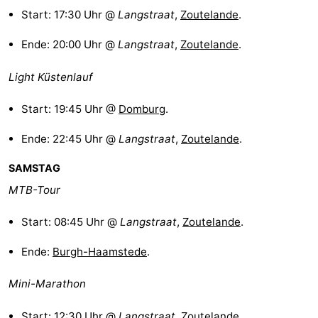
Start: 17:30 Uhr @
Langstraat
,
Zoutelande
.
Medizin
Ende: 20:00 Uhr @
Langstraat
,
Zoutelande
.
Adressen
Region
Light Küstenlauf
Zeeland
Start: 19:45 Uhr @
Domburg
.
Schouwen-
Ende: 22:45 Uhr @
Langstraat
,
Zoutelande
.
Duiveland
-
SAMSTAG
Renesse
-
MTB-Tour
Brouwershaven
-
Start: 08:45 Uhr @
Langstraat
,
Zoutelande
.
Bruinisse
-
Ende:
Burgh-Haamstede
.
Zierikzee
-
Mini-Marathon
Natur
-
Start: 12:30 Uhr @
Langstraat
,
Zoutelande
.