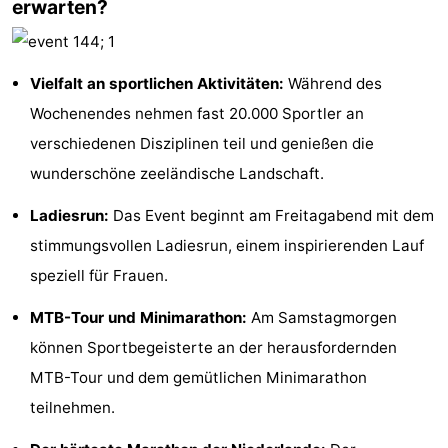
erwarten?
Joossesweg
-
Kustlicht
-
Vielfalt an sportlichen Aktivitäten:
Während des
Wochenendes nehmen fast 20.000 Sportler an
Meerpaal
-
verschiedenen Disziplinen teil und genießen die
Strandcamping
-
wunderschöne zeeländische Landschaft.
Valkenisse
Zee,
Hotels
Ladiesrun:
Das Event beginnt am Freitagabend mit dem
stimmungsvollen Ladiesrun, einem inspirierenden Lauf
Bos
Zimmer
speziell für Frauen.
en
(mit
Lastminutes
MTB-Tour und Minimarathon:
Am Samstagmorgen
Duin
Frühstück)
Strand
können Sportbegeisterte an der herausfordernden
MTB-Tour und dem gemütlichen Minimarathon
Sehen
teilnehmen.
&
-