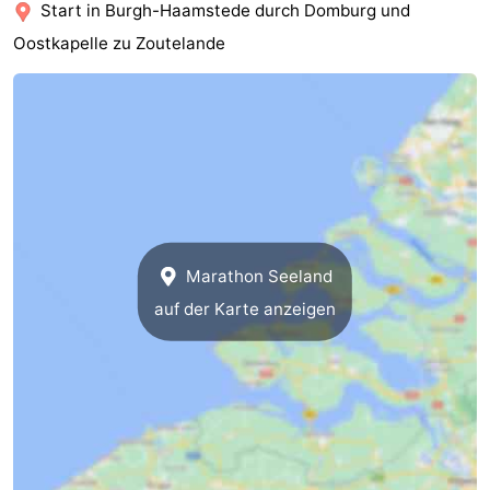
Start in Burgh-Haamstede durch Domburg und
Walcherse
Dishoek
-
Oostkapelle zu Zoutelande
bos
Vlissingen
-
Middelburg
Zeeuws-
Vlaanderen
-
Nieuwvliet
-
Marathon Seeland
Sluis
-
auf der Karte anzeigen
Cadzand
-
Natur
Wetter
Het
Kontakt
Zwin