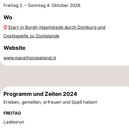
Freitag 2.
–
Sonntag 4. Oktober 2026
.
Parafliegen
-
Wo
Sportangeln
Essen
Start in Burgh-Haamstede durch Domburg und
und
Veranstaltungen
Oostkapelle zu Zoutelande
Website
trinken
-
www.marathonzeeland.nl
Ringstechen
Zoutelande
Actief
Praktisch
Forum
Programm und Zeiten 2024
Route
Erleben, genießen, erfreuen und Spaß haben!
-
FREITAG
Ladiesrun
Parken
Reisebuchshop