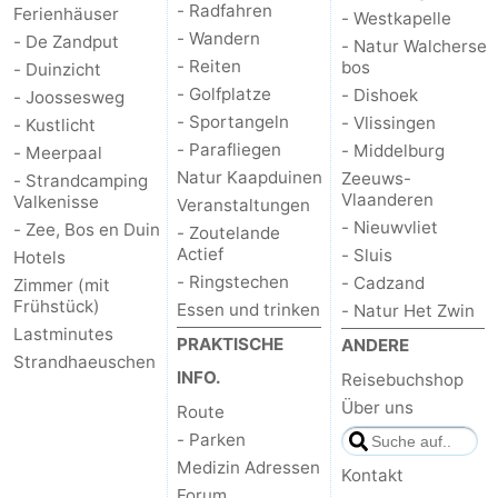
- Radfahren
Ferienhäuser
- Westkapelle
- Wandern
- De Zandput
- Natur Walcherse
- Reiten
bos
- Duinzicht
- Golfplatze
- Dishoek
- Joossesweg
- Sportangeln
- Vlissingen
- Kustlicht
- Parafliegen
- Middelburg
- Meerpaal
Natur Kaapduinen
Zeeuws-
- Strandcamping
Vlaanderen
Valkenisse
Veranstaltungen
- Nieuwvliet
- Zee, Bos en Duin
- Zoutelande
Actief
- Sluis
Hotels
- Ringstechen
- Cadzand
Zimmer (mit
Frühstück)
Essen und trinken
- Natur Het Zwin
Lastminutes
PRAKTISCHE
ANDERE
Strandhaeuschen
INFO.
Reisebuchshop
Über uns
Route
- Parken
Medizin Adressen
Kontakt
Forum