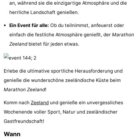
an, während sie die einzigartige Atmosphäre und die
Zentren
Dörfer
herrliche Landschaft genießen.
&
Natur
Ein Event für alle:
Ob du teilnimmst, anfeuerst oder
einfach die festliche Atmosphäre genießt, der
Marathon
Städte
Führungen
Zeeland
bietet für jeden etwas.
Sport
-
Erlebe die ultimative sportliche Herausforderung und
Schwimmbader
-
genieße die wunderschöne zeeländische Küste beim
Marathon Zeeland
!
Radfahren
-
Komm nach
Zeeland
und genieße ein unvergessliches
Wandern
-
Wochenende voller Sport, Natur und zeeländischer
Reiten
-
Gastfreundschaft!
Wann
Golfplatze
-