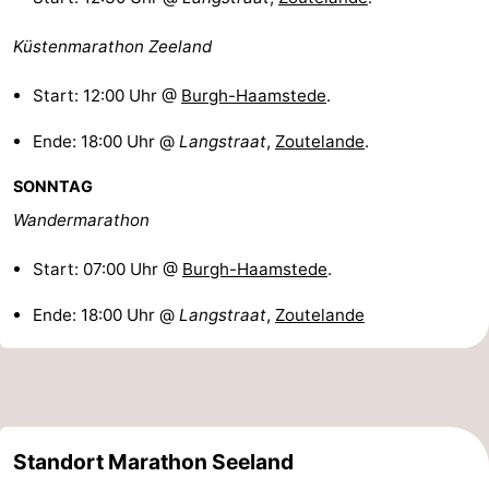
Oosterschelde
Burgh
-
Küstenmarathon Zeeland
Haamstede
Natur
Walcheren
Start: 12:00 Uhr @
Burgh-Haamstede
.
Kop
-
Ende: 18:00 Uhr @
Langstraat
,
Zoutelande
.
van
Veere
-
SONNTAG
Wandermarathon
Schouwen
Natur
-
Start: 07:00 Uhr @
Burgh-Haamstede
.
Oranjezon
Oostkapelle
-
Ende: 18:00 Uhr @
Langstraat
,
Zoutelande
Natur
-
de
Domburg
-
Mantelingen
Westkapelle
-
Standort Marathon Seeland
Natur
-