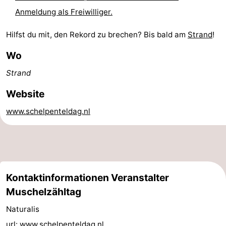
Anmeldung als Freiwilliger.
Zentren
Dörfer
Hilfst du mit, den Rekord zu brechen? Bis bald am
Strand
!
&
Natur
Wo
Städte
Führungen
Strand
Sport
Website
-
www.schelpenteldag.nl
Schwimmbader
-
Radfahren
-
Wandern
-
Kontaktinformationen Veranstalter
Muschelzähltag
Reiten
-
Naturalis
Golfplatze
-
url:
www.schelpenteldag.nl