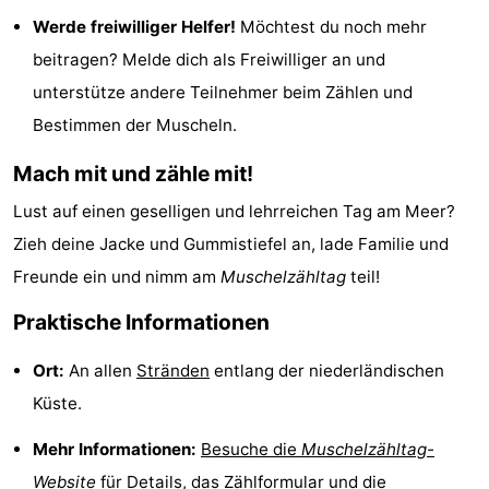
Werde freiwilliger Helfer!
Möchtest du noch mehr
tun
Museen
-
beitragen? Melde dich als Freiwilliger an und
Galerien
-
unterstütze andere Teilnehmer beim Zählen und
Bestimmen der Muscheln.
Denkmäler
-
Mach mit und zähle mit!
Kirchen
-
Lust auf einen geselligen und lehrreichen Tag am Meer?
Leuchtturme
-
Zieh deine Jacke und Gummistiefel an, lade Familie und
Aussichtspunkte
Attraktionen
Freunde ein und nimm am
Muschelzähltag
teil!
Praktische Informationen
-
Ort:
An allen
Stränden
entlang der niederländischen
Spielplätze
-
Küste.
Indoor-
-
Mehr Informationen:
Besuche die
Muschelzähltag-
Spielplätze
Bowling
Wellness-
Website
für Details, das Zählformular und die