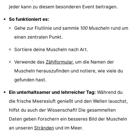
jeder kann zu diesem besonderen Event beitragen.
Joossesweg
-
So funktioniert es:
Kustlicht
-
Gehe zur Flutlinie und sammle
100 Muscheln
rund um
Meerpaal
-
einen zentralen Punkt.
Strandcamping
-
Sortiere deine Muscheln nach Art.
Valkenisse
Zee,
Hotels
Verwende das
Zählformular
, um die Namen der
Muscheln herauszufinden und notiere, wie viele du
Bos
Zimmer
gefunden hast.
en
(mit
Lastminutes
Ein unterhaltsamer und lehrreicher Tag:
Während du
die frische Meeresluft genießt und den Wellen lauschst,
Duin
Frühstück)
Strand
hilfst du auch der Wissenschaft! Die gesammelten
Sehen
Daten geben Forschern ein besseres Bild der Muscheln
an unseren
Stränden
und im Meer.
&
-