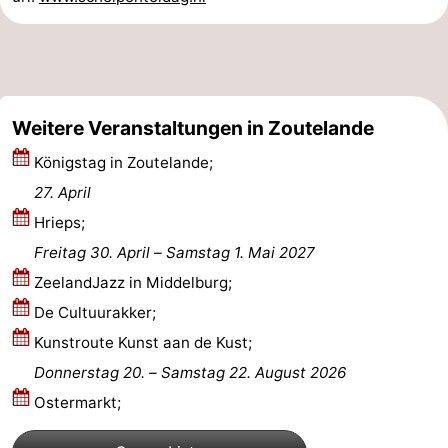
Parafliegen
-
Sportangeln
Essen
und
Veranstaltungen
Weitere Veranstaltungen in Zoutelande
Königstag in Zoutelande;
trinken
-
27. April
Ringstechen
Zoutelande
Hrieps;
Freitag 30. April
–
Samstag 1. Mai 2027
Actief
Praktisch
ZeelandJazz in Middelburg;
Forum
De Cultuurakker;
Kunstroute Kunst aan de Kust;
Route
Donnerstag 20.
–
Samstag 22. August 2026
-
Ostermarkt;
Parken
Reisebuchshop