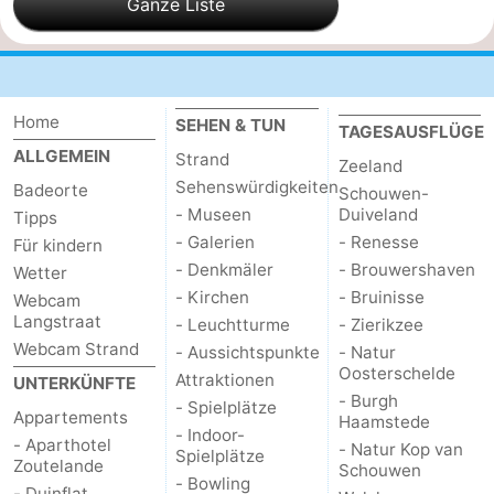
Ganze Liste
Medizin
Adressen
Region
Home
SEHEN & TUN
TAGESAUSFLÜGE
Zeeland
ALLGEMEIN
Strand
Zeeland
Sehenswürdigkeiten
Schouwen-
Badeorte
Schouwen-
- Museen
Duiveland
Tipps
Duiveland
-
- Galerien
- Renesse
Für kindern
- Denkmäler
- Brouwershaven
Wetter
Renesse
-
- Kirchen
- Bruinisse
Webcam
Langstraat
- Leuchtturme
- Zierikzee
Brouwershaven
-
Webcam Strand
- Aussichtspunkte
- Natur
Oosterschelde
Attraktionen
UNTERKÜNFTE
Bruinisse
-
- Burgh
- Spielplätze
Appartements
Haamstede
- Indoor-
Zierikzee
-
- Aparthotel
- Natur Kop van
Spielplätze
Zoutelande
Schouwen
- Bowling
Natur
-
- Duinflat