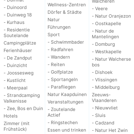
Walcheren
Wellness-Zentren
- Duinoord
- Veere
Oosterschelde
Burgh
-
Dörfer & Städte
- Duinweg 18
- Natur Oranjezon
Natur
- Kurhaus
- Oostkapelle
Haamstede
Natur
Walcheren
Führungen
- Residentie
- Natur de
Sport
Soutelande
Mantelingen
Kop
-
- Schwimmbader
Campingplätze
- Domburg
- Radfahren
Ferienhäuser
van
Veere
-
- Westkapelle
- Wandern
- De Zandput
- Natur Walcherse
- Reiten
bos
Schouwen
Natur
-
- Duinzicht
- Golfplatze
- Dishoek
- Joossesweg
Oranjezon
Oostkapelle
-
- Sportangeln
- Vlissingen
- Kustlicht
- Parafliegen
- Middelburg
- Meerpaal
Natur
-
Natur Kaapduinen
Zeeuws-
- Strandcamping
Vlaanderen
Valkenisse
Veranstaltungen
de
Domburg
-
- Nieuwvliet
- Zee, Bos en Duin
- Zoutelande
Actief
- Sluis
Hotels
Mantelingen
Westkapelle
-
- Ringstechen
- Cadzand
Zimmer (mit
Frühstück)
Essen und trinken
- Natur Het Zwin
Natur
-