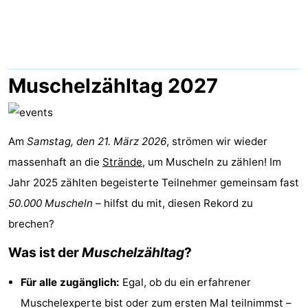
Aparthotel
-
Zoutelande
Duinflat
-
Duinoord
-
Muschelzähltag 2027
Duinweg
-
18
Kurhaus
-
Am
Samstag, den 21. März 2026
, strömen wir wieder
massenhaft an die
Strände
, um Muscheln zu zählen! Im
Residentie
Campingplätze
Jahr 2025 zählten begeisterte Teilnehmer gemeinsam fast
Soutelande
Ferienhäuser
50.000 Muscheln
– hilfst du mit, diesen Rekord zu
brechen?
-
Was ist der
Muschelzähltag
?
De
-
Für alle zugänglich:
Egal, ob du ein erfahrener
Zandput
Duinzicht
-
Muschelexperte bist oder zum ersten Mal teilnimmst –