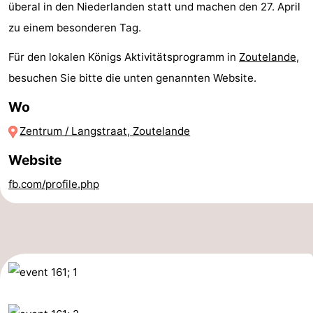
überal in den Niederlanden statt und machen den 27. April
Joossesweg
-
zu einem besonderen Tag.
Kustlicht
-
Für den lokalen Königs Aktivitätsprogramm in
Zoutelande
,
besuchen Sie bitte die unten genannten Website.
Meerpaal
-
Wo
Strandcamping
-
Zentrum / Langstraat, Zoutelande
Valkenisse
Zee,
Hotels
Website
Bos
Zimmer
fb.com/profile.php
en
(mit
Lastminutes
Duin
Frühstück)
Strand
Sehen
&
-