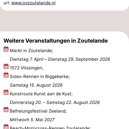
url:
www.ovzoutelande.nl
Parafliegen
-
Sportangeln
Essen
und
Veranstaltungen
Weitere Veranstaltungen in Zoutelande
trinken
-
Markt in Zoutelande;
Dienstag 7. April
–
Dienstag 29. September 2026
Ringstechen
Zoutelande
1572 Vlissingen;
Actief
Praktisch
Solex-Rennen in Biggekerke;
Samstag 15. August 2026
Forum
Kunstroute Kunst aan de Kust;
Route
Donnerstag 20.
–
Samstag 22. August 2026
Befreiungsfestival Zeeland;
-
Mittwoch 5. Mai 2027
Parken
Reisebuchshop
Beach-Motocross-Rennen Zoutelande;