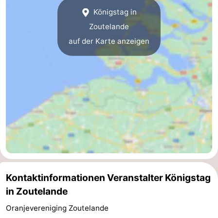
Königstag in
Zentren
Dörfer
Zoutelande
&
Natur
auf der Karte anzeigen
Städte
Führungen
Sport
-
Schwimmbader
-
Radfahren
-
Wandern
-
Kontaktinformationen Veranstalter Königstag
in Zoutelande
Reiten
-
Oranjevereniging Zoutelande
Golfplatze
-