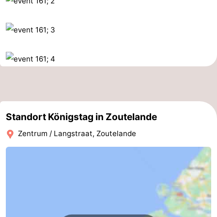
tun
Museen
-
Galerien
-
Denkmäler
-
Kirchen
-
Leuchtturme
-
Standort Königstag in Zoutelande
Aussichtspunkte
Attraktionen
Zentrum / Langstraat, Zoutelande
-
Spielplätze
-
Indoor-
-
Spielplätze
Bowling
Wellness-