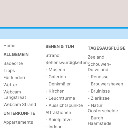
Oosterschelde
Burgh
-
Haamstede
Natur
Walcheren
Kop
-
Home
SEHEN & TUN
TAGESAUSFLÜGE
van
Veere
-
ALLGEMEIN
Strand
Zeeland
Schouwen
Natur
-
Sehenswürdigkeiten
Badeorte
Schouwen-
- Museen
Duiveland
Tipps
Oranjezon
Oostkapelle
-
- Galerien
- Renesse
Für kindern
- Denkmäler
- Brouwershaven
Wetter
Natur
-
- Kirchen
- Bruinisse
Webcam
Langstraat
- Leuchtturme
- Zierikzee
de
Domburg
-
Webcam Strand
- Aussichtspunkte
- Natur
Oosterschelde
Attraktionen
Mantelingen
Westkapelle
-
UNTERKÜNFTE
- Burgh
- Spielplätze
Appartements
Haamstede
Natur
-
- Indoor-