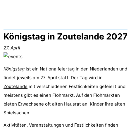
Aparthotel
-
Zoutelande
Duinflat
-
Duinoord
-
Königstag in Zoutelande 2027
Duinweg
-
27. April
18
Kurhaus
-
Königstag
ist ein Nationalfeiertag in den Niederlanden und
Residentie
Campingplätze
findet jeweils am 27. April statt. Der Tag wird in
Soutelande
Ferienhäuser
Zoutelande
mit verschiedenen Festlichkeiten gefeiert und
meistens gibt es einen Flohmärkt. Auf den Flohmärkten
-
bieten Erwachsene oft alten Hausrat an, Kinder ihre alten
De
-
Spielsachen.
Aktivitäten,
Veranstaltungen
und Festlichkeiten finden
Zandput
Duinzicht
-