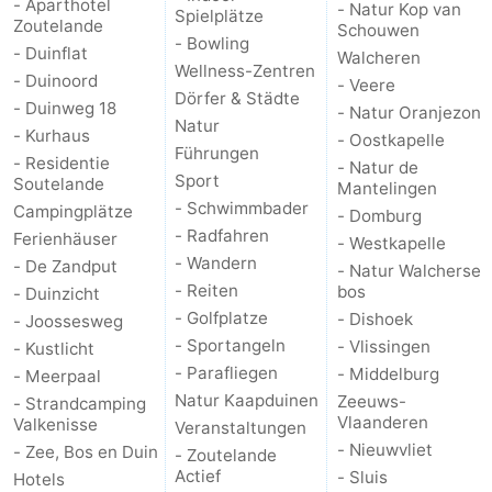
- Aparthotel
- Natur Kop van
Spielplätze
Zoutelande
Schouwen
Walcherse
Dishoek
-
- Bowling
- Duinflat
Walcheren
Wellness-Zentren
- Duinoord
- Veere
bos
Vlissingen
-
Dörfer & Städte
- Duinweg 18
- Natur Oranjezon
Natur
- Kurhaus
- Oostkapelle
Middelburg
Zeeuws-
Führungen
- Residentie
- Natur de
Sport
Soutelande
Mantelingen
Vlaanderen
-
- Schwimmbader
Campingplätze
- Domburg
- Radfahren
Ferienhäuser
Nieuwvliet
-
- Westkapelle
- Wandern
- De Zandput
- Natur Walcherse
Sluis
-
- Reiten
bos
- Duinzicht
- Golfplatze
- Dishoek
- Joossesweg
Cadzand
-
- Sportangeln
- Vlissingen
- Kustlicht
- Parafliegen
- Middelburg
- Meerpaal
Natur
Wetter
Natur Kaapduinen
Zeeuws-
- Strandcamping
Vlaanderen
Valkenisse
Veranstaltungen
Het
Kontakt
- Nieuwvliet
- Zee, Bos en Duin
- Zoutelande
Actief
- Sluis
Hotels
Zwin