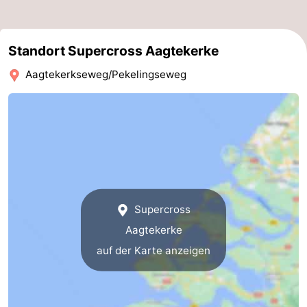
Parafliegen
-
Standort Supercross Aagtekerke
Sportangeln
Essen
Aagtekerkseweg/Pekelingseweg
und
Veranstaltungen
trinken
-
Ringstechen
Zoutelande
Actief
Praktisch
Forum
Supercross
Aagtekerke
Route
auf der Karte anzeigen
-
Parken
Reisebuchshop