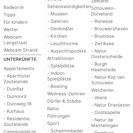
Zeeland
Sehenswürdigkeiten
Badeorte
Schouwen-
- Museen
Duiveland
Tipps
- Galerien
- Renesse
Für kindern
- Denkmäler
- Brouwershaven
Wetter
- Kirchen
- Bruinisse
Webcam
Langstraat
- Leuchtturme
- Zierikzee
Webcam Strand
- Aussichtspunkte
- Natur
Oosterschelde
Attraktionen
UNTERKÜNFTE
- Burgh
- Spielplätze
Appartements
Haamstede
- Indoor-
- Aparthotel
- Natur Kop van
Spielplätze
Zoutelande
Schouwen
- Bowling
- Duinflat
Walcheren
Wellness-Zentren
- Duinoord
- Veere
Dörfer & Städte
- Duinweg 18
- Natur Oranjezon
Natur
- Kurhaus
- Oostkapelle
Führungen
- Residentie
- Natur de
Sport
Soutelande
Mantelingen
- Schwimmbader
Campingplätze
- Domburg