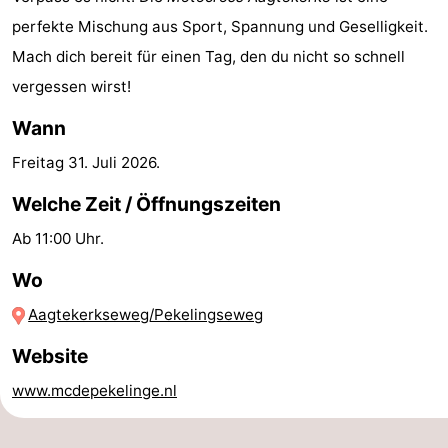
perfekte Mischung aus Sport, Spannung und Geselligkeit.
Zentren
Dörfer
Mach dich bereit für einen Tag, den du nicht so schnell
&
Natur
vergessen wirst!
Städte
Führungen
Wann
Freitag 31. Juli 2026
.
Sport
Welche Zeit / Öffnungszeiten
-
Ab 11:00 Uhr.
Schwimmbader
-
Wo
Radfahren
-
Aagtekerkseweg/Pekelingseweg
Wandern
-
Website
www.mcdepekelinge.nl
Reiten
-
Golfplatze
-