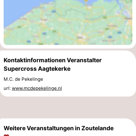
Medizin
Adressen
Region
Zeeland
Schouwen-
Kontaktinformationen Veranstalter
Duiveland
-
Supercross Aagtekerke
Renesse
-
M.C. de Pekelinge
url:
www.mcdepekelinge.nl
Brouwershaven
-
Bruinisse
-
Zierikzee
-
Weitere Veranstaltungen in Zoutelande
Natur
-