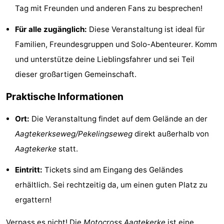
Tag mit Freunden und anderen Fans zu besprechen!
tun
Museen
-
Für alle zugänglich:
Diese Veranstaltung ist ideal für
Galerien
-
Familien, Freundesgruppen und Solo-Abenteurer. Komm
Denkmäler
-
und unterstütze deine Lieblingsfahrer und sei Teil
dieser großartigen Gemeinschaft.
Kirchen
-
Praktische Informationen
Leuchtturme
-
Ort:
Die Veranstaltung findet auf dem Gelände an der
Aussichtspunkte
Attraktionen
Aagtekerkseweg/Pekelingseweg
direkt außerhalb von
Aagtekerke
statt.
-
Eintritt:
Tickets sind am Eingang des Geländes
Spielplätze
-
erhältlich. Sei rechtzeitig da, um einen guten Platz zu
Indoor-
-
ergattern!
Spielplätze
Bowling
Wellness-
Verpass es nicht! Die
Motocross Aagtekerke
ist eine