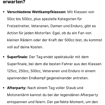
erwarten?
Joossesweg
-
Verschiedene Wettkampfklassen:
Mit Klassen von
Kustlicht
-
50cc bis 500cc, plus spezielle Kategorien für
Freizeitreiter, Veteranen, Damen und Enduro, gibt es
Meerpaal
-
Action für jeden Motorfan. Egal, ob du ein Fan von
Strandcamping
-
kleinen Rädern oder der Kraft der 500cc bist, du kommst
voll auf deine Kosten.
Valkenisse
Zee,
Hotels
Superfinale:
Der Tag endet spektakulär mit dem
Bos
Zimmer
Superfinale, bei dem die besten Fahrer aus den Klassen
en
(mit
Lastminutes
125cc, 250cc, 500cc, Veteranen und Enduro in einem
spannenden Endkampf gegeneinander antreten.
Duin
Frühstück)
Strand
Afterparty:
Nach einem Tag voller Staub und
Sehen
Motorenlärm kannst du bei der legendären Afterparty
&
-
entspannen und feiern. Der perfekte Moment, um den