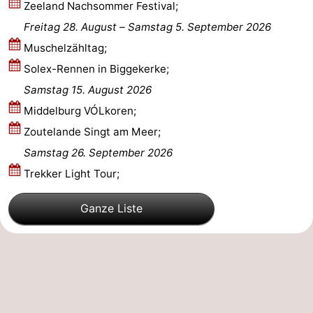
Zeeland Nachsommer Festival;
Oosterschelde
Burgh
-
Freitag 28. August
–
Samstag 5. September 2026
Muschelzähltag;
Haamstede
Natur
Walcheren
Solex-Rennen in Biggekerke;
Kop
-
Samstag 15. August 2026
Middelburg VÓLkoren;
van
Veere
-
Zoutelande Singt am Meer;
Schouwen
Natur
-
Samstag 26. September 2026
Trekker Light Tour;
Oranjezon
Oostkapelle
-
Ganze Liste
Natur
-
de
Domburg
-
Mantelingen
Westkapelle
-
Natur
-