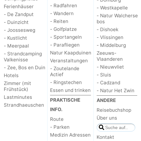
- Radfahren
Ferienhäuser
- Westkapelle
- Wandern
- De Zandput
- Natur Walcherse
- Reiten
bos
- Duinzicht
- Golfplatze
- Dishoek
- Joossesweg
- Sportangeln
- Vlissingen
- Kustlicht
- Parafliegen
- Middelburg
- Meerpaal
Natur Kaapduinen
Zeeuws-
- Strandcamping
Vlaanderen
Valkenisse
Veranstaltungen
- Nieuwvliet
- Zee, Bos en Duin
- Zoutelande
Actief
- Sluis
Hotels
- Ringstechen
- Cadzand
Zimmer (mit
Frühstück)
Essen und trinken
- Natur Het Zwin
Lastminutes
PRAKTISCHE
ANDERE
Strandhaeuschen
INFO.
Reisebuchshop
Über uns
Route
- Parken
Medizin Adressen
Kontakt