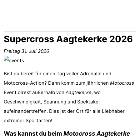
Aparthotel
-
Zoutelande
Duinflat
-
Duinoord
-
Supercross Aagtekerke 2026
Duinweg
-
Freitag 31. Juli 2026
18
Kurhaus
-
Bist du bereit für einen Tag voller Adrenalin und
Residentie
Campingplätze
Motocross-Action? Dann komm zum jährlichen
Motocross
Soutelande
Ferienhäuser
Event direkt außerhalb von
Aagtekerke
, wo
Geschwindigkeit, Spannung und Spektakel
-
aufeinandertreffen. Dies ist der Ort für alle Liebhaber
De
-
extremer Sportarten!
Was kannst du beim
Motocross Aagtekerke
Zandput
Duinzicht
-